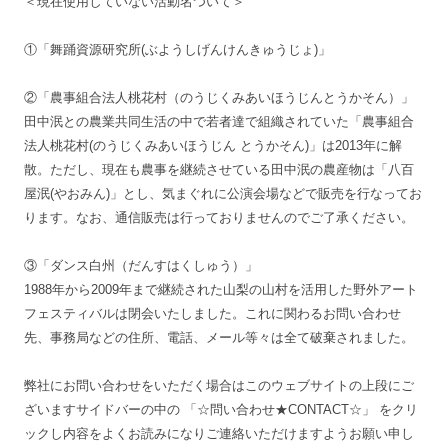
＜現在使用していない活動名ついて＞
①「舞踊資源研究所(ぶようしげんけんきゅうじょ)」
②「農事組合法人桃花村（のうじくみあいほうじんとうかそん）」
田中泯との農業共同生活の中で若者達で組織されていた「農事組合
法人桃花村(のうじくみあいほうじん とうかそん)」は2013年に解
散。ただし、現在も農事を継続させている田中泯の農産物は「八百
屋泯(やおみん)」とし、気まぐれに公演会場などで販売を行なってお
ります。なお、通信販売は行っておりませんのでご了承ください。
③「ダンス白州（だんすはくしゅう）」
1988年から2009年まで継続された山梨の山村を活用した野外アート
フェスティバルは閉会いたしました。これに関わるお問い合わせ
先、事務局などの住所、電話、メール等々は全て破棄されました。
弊社にお問い合わせをいただく場合はこのウェブサイトの上段にご
ざいますサイドバーの中の 「☆問い合わせ★CONTACT☆」 をクリ
ックし内容をよくお読みになりご連絡いただけますようお願い申し