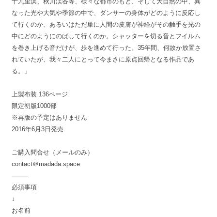
十九里浜、秋川渓谷等、様々な都市のもと、そして大自然の中、異
なった光や大気や季節の中で、ダンサーの身体がどのように反応し
て行くのか、あるいはただ単に人間の皮膚が神経がその触手を光の
中にどのようにのばして行くのか。シャッターを切る音とフイルム
を巻き上げる音だけが、歩を進めて行った。35年間、何故か放置さ
れていたが、我々二人にとって今まさに原点回帰となる作品であ
る。」
上製布装 136ページ
限定初版1000部
※再版の予定はありません
2016年6月3日発売
ご購入問合せ（メールのみ）
contact＠madada.space
——–
必須事項
↓
お名前