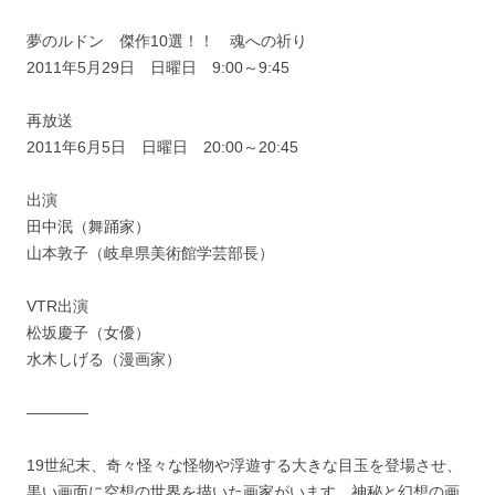
夢のルドン 傑作10選！！ 魂への祈り
2011年5月29日 日曜日 9:00～9:45
再放送
2011年6月5日 日曜日 20:00～20:45
出演
田中泯（舞踊家）
山本敦子（岐阜県美術館学芸部長）
VTR出演
松坂慶子（女優）
水木しげる（漫画家）
————
19世紀末、奇々怪々な怪物や浮遊する大きな目玉を登場させ、
黒い画面に空想の世界を描いた画家がいます。神秘と幻想の画