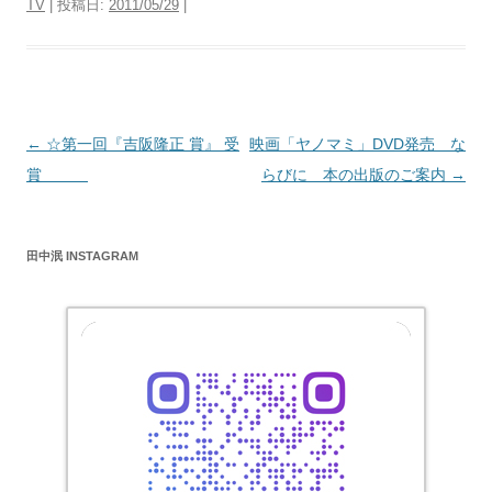
TV
| 投稿日:
2011/05/29
|
投
←
☆第一回『吉阪隆正 賞』 受
映画「ヤノマミ」DVD発売 な
稿
賞
らびに 本の出版のご案内
→
ナ
ビ
田中泯 INSTAGRAM
ゲ
ー
シ
ョ
ン