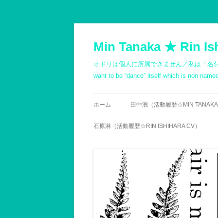
コ
ン
テ
Min Tanaka ★ Rin Is
ン
ツ
へ
オドリは個人に所属できません／私は「名付けようもないダン
ス
キ
want to be “dance” itself which is non na
ッ
プ
ホーム
田中泯（活動履歴☆MIN TANAKA
PROFILE
石原淋（活動履歴☆RIN ISHIHARA CV）
略歴（箇条書き）
履歴
記録1980以前
PROFILE
記録1981～1990
石原志保／文書 -斎藤顕
記録1991～2000