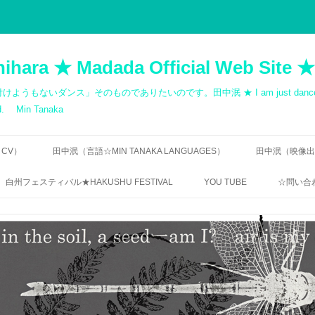
hihara ★ Madada Official Web Site ★
ス」そのものでありたいのです。田中泯 ★ I am just dancer. Dance cann
med. Min Tanaka
 CV）
田中泯（言語☆MIN TANAKA LANGUAGES）
田中泯（映像出演歴
寺田透 ｜「無言の告知」
出演一覧｜MOV
白州フェスティバル★HAKUSHU FESTIVAL
YOU TUBE
☆問い合わ
QUOTATIONS: MIN TANAKA
自主制作 ダン
RIN ISHIHARA / DANCE
無許可
CHOREOGRAPHY
田中泯｜地を這う前衛
ご連絡
田中泯「場踊り」映像資料
フェリックス・ガタリ｜オマージュ
【FREQ
1984 / HOMAGE 1984 BY FÉLIX
“THE UNNAMEABLE DANCE”
TANAKA
GUATTARI
DIRECTOR’S INTERVIEW
BUTOH,