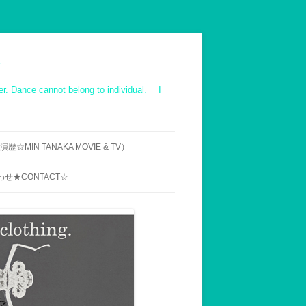
ot belong to individual. I
☆MIN TANAKA MOVIE & TV）
IE ｜TV｜OTHER
せ★CONTACT☆
ス映像 作品一覧
での来村へのお断り
用メールアドレス
UENT INQUIRY】MIN
’S WORK-SHOP,ABOUT
VISIT AND STAY