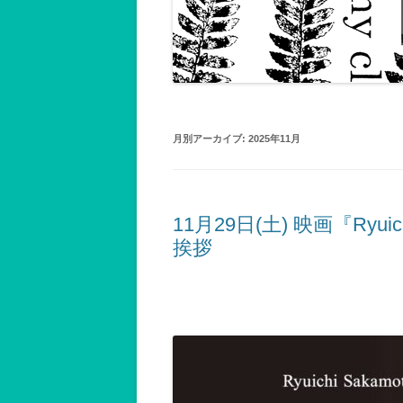
記録2001～2002
記録2003～2004
記録2005～2006
記録2007
月別アーカイブ:
2025年11月
記録2008
記録2009
11月29日(土) 映画『Ryuic
記録2010年以後
挨拶