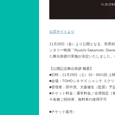
公式サイトより
11月28日（金）より公開となる、世界
ンタリー映画『Ryuichi Sakamoto:
た舞台挨拶の実施が決定いたしました。
【公開記念舞台挨拶 概要】
■日時：11月29日（土）10：00の回 上
■会場：TOHOシネマズ シャンテ スク
■登壇者：田中泯、大森健生（監督）予
■チケット料金：通常料金／全席指定（
※各種ご招待券、無料券の使用不可
■チケット販売：