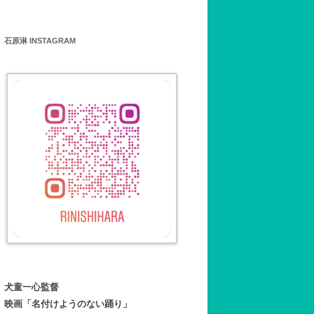
石原淋 INSTAGRAM
犬童一心監督
映画「名付けようのない踊り」