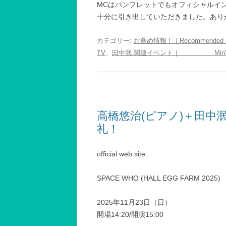
MCはパンフレットでもオフィシャルイ
十分に引き出していただきました。あり
カテゴリー:
お薦め情報！｜Recommended In
TV
、
田中泯 関連イベント｜ Min's Alli
高橋悠治(ピアノ)＋田中泯(
礼！
official web site
SPACE WHO (HALL EGG FARM 2025)
2025年11月23日（日）
開場14:20/開演15:00