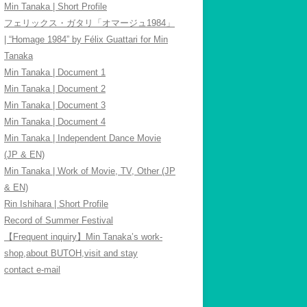
Min Tanaka | Short Profile
フェリックス・ガタリ「オマージュ1984」
| “Homage 1984” by Félix Guattari for Min
Tanaka
Min Tanaka | Document 1
Min Tanaka | Document 2
Min Tanaka | Document 3
Min Tanaka | Document 4
Min Tanaka | Independent Dance Movie
(JP & EN)
Min Tanaka | Work of Movie, TV, Other (JP
& EN)
Rin Ishihara | Short Profile
Record of Summer Festival
【Frequent inquiry】Min Tanaka’s work-
shop,about BUTOH,visit and stay
contact e-mail