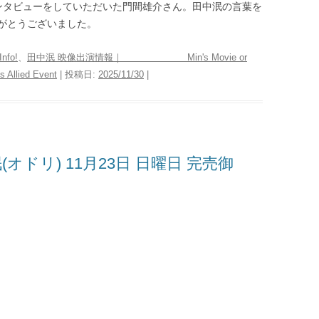
ンタビューをしていただいた門間雄介さん。田中泯の言葉を
がとうございました。
fo!
、
田中泯 映像出演情報｜ Min's Movie or
ed Event
| 投稿日:
2025/11/30
|
オドリ) 11月23日 日曜日 完売御