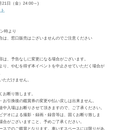
21日（金）24:00～)
生き物本来の居方を取り戻す。舞踊
イト
家・田中泯に聞く「カラダ」
国際交流基金 アーティストインタビ
プン時より
ュー THE JAPAN FOUNDATION
合は、窓口販売はございませんのでご注意ください
ARTIST INTERVIEW
容は、予告なしに変更になる場合がございます。
より、やむを得ず本イベントを中止させていただく場合が
。
いただけません。
くお断り致します。
・お引換後の鑑賞券の変更や払い戻しは出来ません。
途中入場はお断りさせて頂きますので、ご了承ください。
ビデオによる撮影・録画・録音等は、固くお断り致しま
場合がございますこと、予めご了承ください。
ースでのご鑑賞となります。車いすスペースには限りがあ