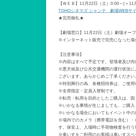
【ＷＥＢ】11月22日（土）0:00～(＝11月
TOHOシネマズ シャンテ 劇場WEBサ
★完売御礼★
【劇場窓口】11月22日（土）劇場オー
※インターネット販売で完売になった場
【注意事項】
※内容はすべて予定です。登壇者及び内
※悪天候及び公共交通機関の運行状況に
ございます。あらかじめご了承ください
※特別興行の為、各種招待券は、ご使用
※全席指定・定員入替制です。
※転売・転用を目的としたご購入は、固
※いかなる事情が生じましても、ご購入
※いかなる場合においてもイベント中の
※場内でのカメラ（携帯電話を含む）・
す。保安上、入場時に手荷物検査を行う
※車いすをご利用のお客様は車いすスペ