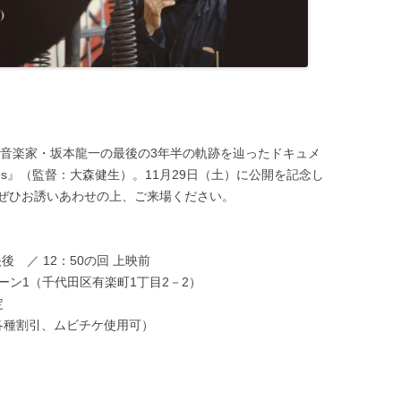
木幡和枝｜土方巽著 『病める舞姫』
木幡和枝｜ 批評「デレク・ベイリー
と田中泯」
田中泯『私の存在の粒子的部分のす
べてがダンスです』
的音楽家・坂本龍一の最後の3年半の軌跡を辿ったドキュメ
博報堂 雑誌「広報」2012.9
 Diaries』（監督：大森健生）。11月29日（土）に公開を記念し
INTERVIEW BY LUIZ FELIPE REIS
ぜひお誘いあわせの上、ご来場ください。
“O GLOBO” JULY 2014 | RIO DE
JANEIRO
映後 ／ 12：50の回 上映前
山梨日日新聞 2015年元旦版
リーン1（千代田区有楽町1丁目2－2）
定
『REAL KYOTO』 レビュー
各種割引、ムビチケ使用可）
ウェブマガジン ダンスエディショ
ン「田中泯『オドリ』インタビュ
ー！」