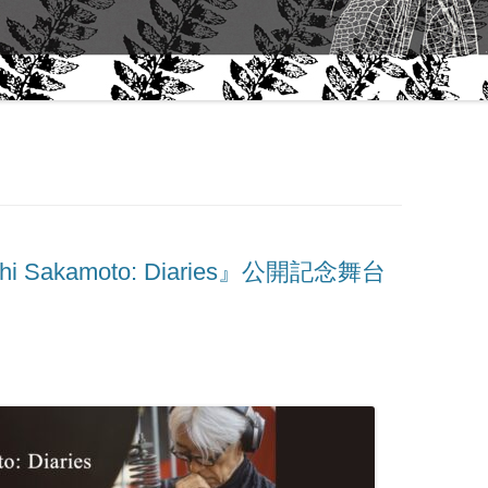
“THEME” FALL 2006｜ART
ABOUT 
QUARTERLY- NEW YORK
WORK
プ
「サーキュレーションと文化」田中
泯さんに聴く
田中泯｜生きることからダンスは生
まれる
MIN TANAKA AND ALANNA
HEISS CONVERSATION
hi Sakamoto: Diaries』公開記念舞台
石井達朗｜手紙
田中泯｜『舞踊資源』考 / ON
“DANCE AS A NATURAL
RESOURCE” MIN TANAKA
田中泯｜『身体感覚』考