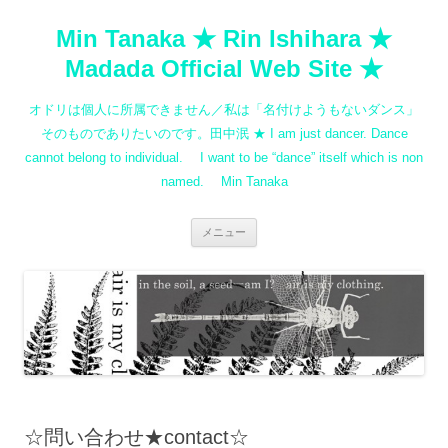
コ
ン
Min Tanaka ★ Rin Ishihara ★
テ
ン
ツ
Madada Official Web Site ★
へ
ス
キ
オドリは個人に所属できません／私は「名付けようもないダンス」
ッ
プ
そのものでありたいのです。田中泯 ★ I am just dancer. Dance
cannot belong to individual. I want to be “dance” itself which is non
named. Min Tanaka
メニュー
☆問い合わせ★contact☆