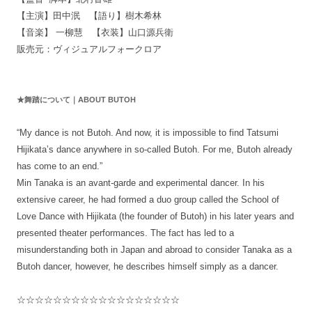
【主演】田中泯 【語り】樹木希林
【音楽】 一柳慧 【衣装】山口源兵衛
販売元：ヴィジュアルフォークロア
★舞踏について｜ABOUT BUTOH
“My dance is not Butoh. And now, it is impossible to find Tatsumi
Hijikata’s dance anywhere in so-called Butoh. For me, Butoh already
has come to an end.”
Min Tanaka is an avant-garde and experimental dancer. In his
extensive career, he had formed a duo group called the School of
Love Dance with Hijikata (the founder of Butoh) in his later years and
presented theater performances. The fact has led to a
misunderstanding both in Japan and abroad to consider Tanaka as a
Butoh dancer, however, he describes himself simply as a dancer.
☆☆☆☆☆☆☆☆☆☆☆☆☆☆☆☆☆☆