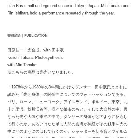
plan-B is small underground space in Tokyo, Japan. Min Tanaka and
Rin Ishihara hold a performance repeatedly through the year.
書籍紹介｜PUBLICATION
田原桂一「光合成」with 田中泯
Keiichi Tahara: Photosynthesis
with Min Tanaka
※こちらの商品は完売となりました。
「1978年から1980年の3年間にかけてダンサー・田中泯氏とともに
試みた「光と身体」の関係性についてのフォトセッションである。
パリ、ローマ、ニューヨーク、アイスランド、ボルドー、東京、九
十九里浜、秋川渓谷等、様々な都市のもと、そして大自然の中、異
なった光や大気や季節の中で、ダンサーの身体がどのように反応し
て行くのか、あるいはただ単に人間の皮膚が神経がその触手を光の
中にどのようにのばして行くのか。シャッターを切る音とフイルム