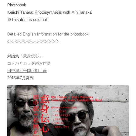
Photobook
Keiichi Tahara: Photosynthesis with Min Tanaka
※This item is sold out.
Detailed English Information for the photobook
◇◇◇◇◇◇◇◇◇◇◇◇◇
対談集
「意身伝心」
コトバとカラダのお作法
田中泯＋松岡正剛 著
2013年7月発刊