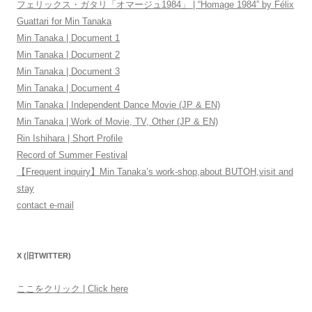
フェリックス・ガタリ「オマージュ1984」 | “Homage 1984” by Félix
Guattari for Min Tanaka
Min Tanaka | Document 1
Min Tanaka | Document 2
Min Tanaka | Document 3
Min Tanaka | Document 4
Min Tanaka | Independent Dance Movie (JP & EN)
Min Tanaka | Work of Movie, TV, Other (JP & EN)
Rin Ishihara | Short Profile
Record of Summer Festival
【Frequent inquiry】Min Tanaka’s work-shop,about BUTOH,visit and
stay
contact e-mail
X (旧TWITTER)
ここをクリック | Click here