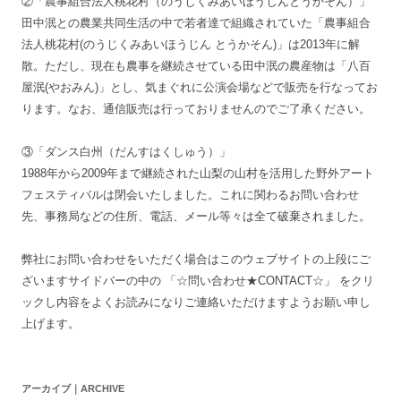
②「農事組合法人桃花村（のうじくみあいほうじんとうかそん）」
田中泯との農業共同生活の中で若者達で組織されていた「農事組合
法人桃花村(のうじくみあいほうじん とうかそん)」は2013年に解
散。ただし、現在も農事を継続させている田中泯の農産物は「八百
屋泯(やおみん)」とし、気まぐれに公演会場などで販売を行なってお
ります。なお、通信販売は行っておりませんのでご了承ください。
③「ダンス白州（だんすはくしゅう）」
1988年から2009年まで継続された山梨の山村を活用した野外アート
フェスティバルは閉会いたしました。これに関わるお問い合わせ
先、事務局などの住所、電話、メール等々は全て破棄されました。
弊社にお問い合わせをいただく場合はこのウェブサイトの上段にご
ざいますサイドバーの中の 「☆問い合わせ★CONTACT☆」 をクリ
ックし内容をよくお読みになりご連絡いただけますようお願い申し
上げます。
アーカイブ｜ARCHIVE