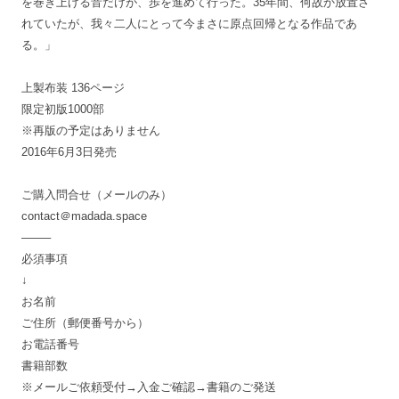
を巻き上げる音だけが、歩を進めて行った。35年間、何故か放置さ
れていたが、我々二人にとって今まさに原点回帰となる作品であ
る。」
上製布装 136ページ
限定初版1000部
※再版の予定はありません
2016年6月3日発売
ご購入問合せ（メールのみ）
contact＠madada.space
——–
必須事項
↓
お名前
ご住所（郵便番号から）
お電話番号
書籍部数
※メールご依頼受付→入金ご確認→書籍のご発送