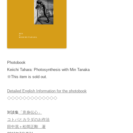
Photobook
Keiichi Tahara: Photosynthesis with Min Tanaka
※This item is sold out.
Detailed English Information for the photobook
◇◇◇◇◇◇◇◇◇◇◇◇◇
対談集
「意身伝心」
コトバとカラダのお作法
田中泯＋松岡正剛 著