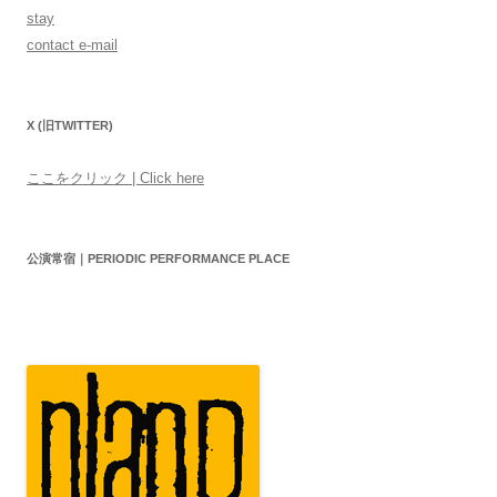
stay
contact e-mail
X (旧TWITTER)
ここをクリック | Click here
公演常宿｜PERIODIC PERFORMANCE PLACE