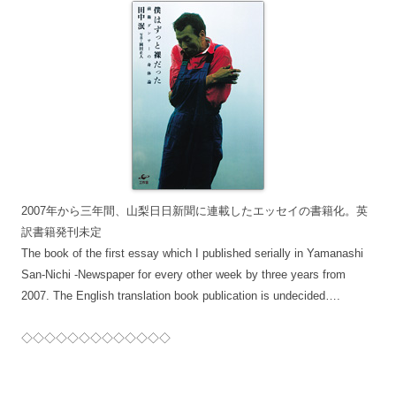
2007年から三年間、山梨日日新聞に連載したエッセイの書籍化。英
訳書籍発刊未定
The book of the first essay which I published serially in Yamanashi
San-Nichi -Newspaper for every other week by three years from
2007. The English translation book publication is undecided….
◇◇◇◇◇◇◇◇◇◇◇◇◇