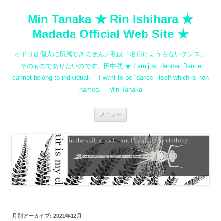
コ
ン
Min Tanaka ★ Rin Ishihara ★
テ
ン
ツ
Madada Official Web Site ★
へ
ス
キ
オドリは個人に所属できません／私は「名付けようもないダンス」
ッ
プ
そのものでありたいのです。田中泯 ★ I am just dancer. Dance
cannot belong to individual. I want to be “dance” itself which is non
named. Min Tanaka
メニュー
月別アーカイブ:
2021年12月