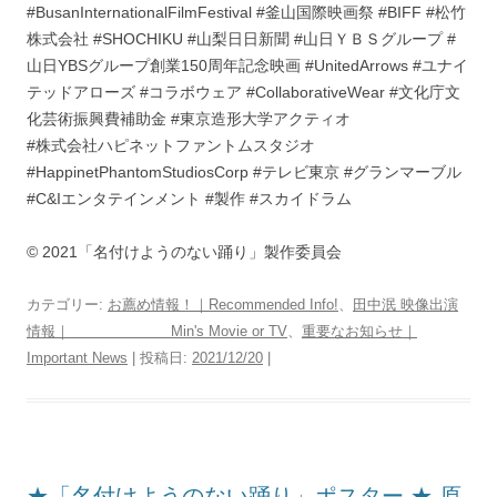
#BusanInternationalFilmFestival #釜山国際映画祭 #BIFF #松竹
株式会社 #SHOCHIKU #山梨日日新聞 #山日ＹＢＳグループ #
山日YBSグループ創業150周年記念映画 #UnitedArrows #ユナイ
テッドアローズ #コラボウェア #CollaborativeWear #文化庁文
化芸術振興費補助金 #東京造形大学アクティオ
#株式会社ハピネットファントムスタジオ
#HappinetPhantomStudiosCorp #テレビ東京 #グランマーブル
#C&Iエンタテインメント #製作 #スカイドラム
© 2021「名付けようのない踊り」製作委員会
カテゴリー:
お薦め情報！｜Recommended Info!
、
田中泯 映像出演
情報｜ Min's Movie or TV
、
重要なお知らせ｜
Important News
| 投稿日:
2021/12/20
|
★「名付けようのない踊り」ポスター ★ 原