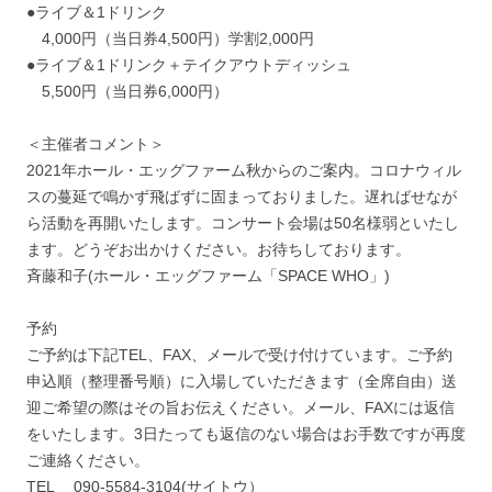
●ライブ＆1ドリンク
4,000円（当日券4,500円）学割2,000円
●ライブ＆1ドリンク＋テイクアウトディッシュ
5,500円（当日券6,000円）
＜主催者コメント＞
2021年ホール・エッグファーム秋からのご案内。コロナウィル
スの蔓延で鳴かず飛ばずに固まっておりました。遅ればせなが
ら活動を再開いたします。コンサート会場は50名様弱といたし
ます。どうぞお出かけください。お待ちしております。
斉藤和子(ホール・エッグファーム「SPACE WHO」)
予約
ご予約は下記TEL、FAX、メールで受け付けています。ご予約
申込順（整理番号順）に入場していただきます（全席自由）送
迎ご希望の際はその旨お伝えください。メール、FAXには返信
をいたします。3日たっても返信のない場合はお手数ですが再度
ご連絡ください。
TEL 090-5584-3104(サイトウ）