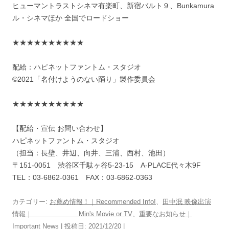
ヒューマントラストシネマ有楽町、新宿バルト９、Bunkamura
ル・シネマほか 全国でロードショー
★★★★★★★★★★
配給：ハピネットファントム・スタジオ
©2021「名付けようのない踊り」製作委員会
★★★★★★★★★★
【配給・宣伝 お問い合わせ】
ハピネットファントム・スタジオ
（担当：長壁、井辺、向井、三浦、西村、池田）
〒151-0051 渋谷区千駄ヶ谷5-23-15 A-PLACE代々木9F
TEL：03-6862-0361 FAX：03-6862-0363
カテゴリー:
お薦め情報！｜Recommended Info!
、
田中泯 映像出演
情報｜ Min's Movie or TV
、
重要なお知らせ｜
Important News
| 投稿日:
2021/12/20
|