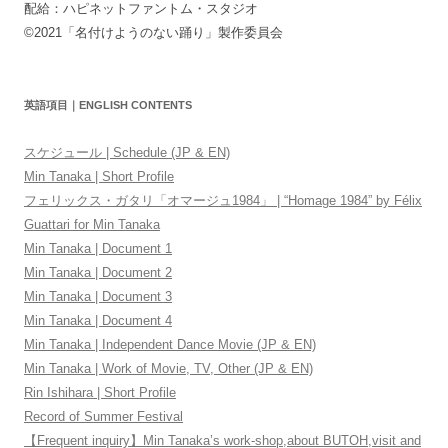
配給：ハピネットファントム・スタジオ
©2021「名付けようのない踊り」製作委員会
英語項目｜ENGLISH CONTENTS
スケジュール | Schedule (JP & EN)
Min Tanaka | Short Profile
フェリックス・ガタリ「オマージュ1984」 | “Homage 1984” by Félix
Guattari for Min Tanaka
Min Tanaka | Document 1
Min Tanaka | Document 2
Min Tanaka | Document 3
Min Tanaka | Document 4
Min Tanaka | Independent Dance Movie (JP & EN)
Min Tanaka | Work of Movie, TV, Other (JP & EN)
Rin Ishihara | Short Profile
Record of Summer Festival
【Frequent inquiry】Min Tanaka’s work-shop,about BUTOH,visit and