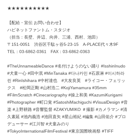
★★★★★★★★★★
【配給・宣伝 お問い合わせ】
ハピネットファントム・スタジオ
（担当：長壁、井辺、向井、三浦、西村、池田）
〒151-0051 渋谷区千駄ヶ谷5-23-15 A-PLACE代々木9F
TEL：03-6862-0361 FAX：03-6862-0363
#TheUnnameableDance #名付けようのない踊り #IsshinInudo
#犬童一心 #田中泯 #MinTanaka #다나카민 #石原淋 #이시하라
린 #RinIshihara #中村達也 #大友良英 #ライコー・フェリッ
クス #松岡正剛 #山村浩二 #KojiYamamura #35mm
#FilmScratch #Cinecariography #操上和美 #KazumiKurigami
#Photographer #町口覚 #SatoshiMachiguchi #VisualDesign #音
楽 #上野耕路 #音響監督 #ZAKYUMIKO ＃撮影 #カメラマン #清
久素延 #池内義浩 #池田直矢 #星山裕紀 #編集 #山田佑介 #プロ
デューサー #江川智 #犬童みのり
#TokyoInternationalFilmFestival #東京国際映画祭 #TIFF