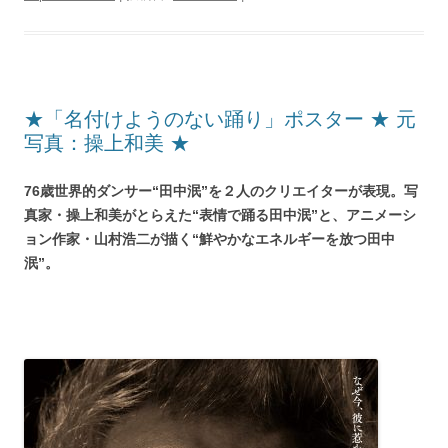
★「名付けようのない踊り」ポスター ★ 元
写真：操上和美 ★
76歳世界的ダンサー“田中泯”を２人のクリエイターが表現。写
真家・操上和美がとらえた“表情で踊る田中泯”と、アニメーシ
ョン作家・山村浩二が描く“鮮やかなエネルギーを放つ田中
泯”。