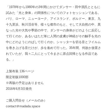
「1978年から1980年の3年間にかけてダンサー・田中泯氏とともに
試みた「光と身体」の関係性についてのフォトセッションである。
パリ、ローマ、ニューヨーク、アイスランド、ボルドー、東京、九
十九里浜、秋川渓谷等、様々な都市のもと、そして大自然の中、異
なった光や大気や季節の中で、ダンサーの身体がどのように反応し
て行くのか、あるいはただ単に人間の皮膚が神経がその触手を光の
中にどのようにのばして行くのか。シャッターを切る音とフイルム
を巻き上げる音だけが、歩を進めて行った。35年間、何故か放置さ
れていたが、我々二人にとって今まさに原点回帰となる作品であ
る。」
上製布装 136ページ
限定初版1000部
※再版の予定はありません
2016年6月3日発売
ご購入問合せ（メールのみ）
contact＠madada.space