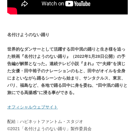
名付けようのない踊り
世界的なダンサーとして活躍する田中泯の踊りと生き様を追っ
た映画『名付けようのない踊り』（2022年1月28日公開）の予
告編が解禁となった。連続テレビ小説『まれ』で“夫婦”を演じ
た女優・田中裕子のナレーションのもと、田中がオイルを全身
にまといながら踊るシーンから始まり、サンタクルス、東京、
パリ、福島など、各地で踊る田中に身を委ね、“田中泯の踊りと
旅にでる高揚感”に浸る事ができる。
オフィシャルウェブサイト
配給：ハピネットファントム・スタジオ
©2021「名付けようのない踊り」製作委員会