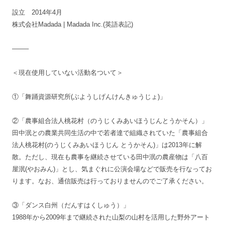
設立 2014年4月
株式会社Madada | Madada Inc.(英語表記)
——–
＜現在使用していない活動名ついて＞
①「舞踊資源研究所(ぶようしげんけんきゅうじょ)」
②「農事組合法人桃花村（のうじくみあいほうじんとうかそん）」
田中泯との農業共同生活の中で若者達で組織されていた「農事組合
法人桃花村(のうじくみあいほうじん とうかそん)」は2013年に解
散。ただし、現在も農事を継続させている田中泯の農産物は「八百
屋泯(やおみん)」とし、気まぐれに公演会場などで販売を行なってお
ります。なお、通信販売は行っておりませんのでご了承ください。
③「ダンス白州（だんすはくしゅう）」
1988年から2009年まで継続された山梨の山村を活用した野外アート