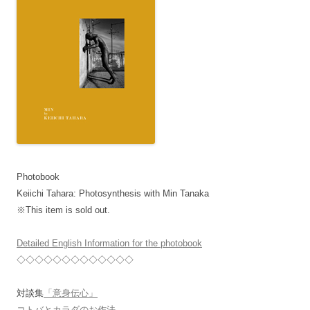
Photobook
Keiichi Tahara: Photosynthesis with Min Tanaka
※This item is sold out.
Detailed English Information for the photobook
◇◇◇◇◇◇◇◇◇◇◇◇◇
対談集
「意身伝心」
コトバとカラダのお作法