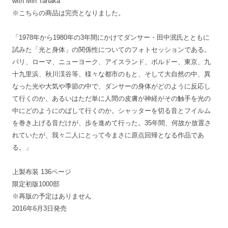
with Min Tanaka
※こちらの商品は完売となりました。
「1978年から1980年の3年間にかけてダンサー・田中泯氏とともに
試みた「光と身体」の関係性についてのフォトセッションである。
パリ、ローマ、ニューヨーク、アイスランド、ボルドー、東京、九
十九里浜、秋川渓谷等、様々な都市のもと、そして大自然の中、異
なった光や大気や季節の中で、ダンサーの身体がどのように反応し
て行くのか、あるいはただ単に人間の皮膚が神経がその触手を光の
中にどのようにのばして行くのか。シャッターを切る音とフイルム
を巻き上げる音だけが、歩を進めて行った。35年間、何故か放置さ
れていたが、我々二人にとって今まさに原点回帰となる作品であ
る。」
上製布装 136ページ
限定初版1000部
※再版の予定はありません
2016年6月3日発売