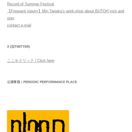
Record of Summer Festival
【Frequent inquiry】Min Tanaka’s work-shop,about BUTOH,visit and
stay
contact e-mail
X (旧TWITTER)
ここをクリック | Click here
公演常宿｜PERIODIC PERFORMANCE PLACE