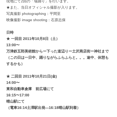
現地にて2回の「場踊り」を行います。
★また、当日オフィシャル撮影が入ります。
写真撮影 photographing：平間至
映像撮影 image shooting：石原志保
日時
★ 一回目 2011年10月8日（土）
13:00〜
万津鉄五郎美術館からー下った道辺りー土沢商店街ー神社まで
（この日は一日中、踊りながらふらふらと。。。途中、休憩も
するかも）
★ 二回目 2011年10月21日(金)
14:00〜
東和自動車倉庫 前広場にて
16:15〜17:00
晴山駅にて
（電車16:14土澤駅出発—16:18晴山駅到着）