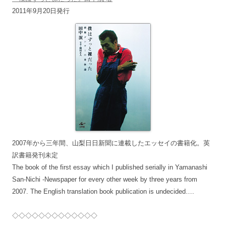
2011年9月20日発行
2007年から三年間、山梨日日新聞に連載したエッセイの書籍化。英
訳書籍発刊未定
The book of the first essay which I published serially in Yamanashi
San-Nichi -Newspaper for every other week by three years from
2007. The English translation book publication is undecided….
◇◇◇◇◇◇◇◇◇◇◇◇◇