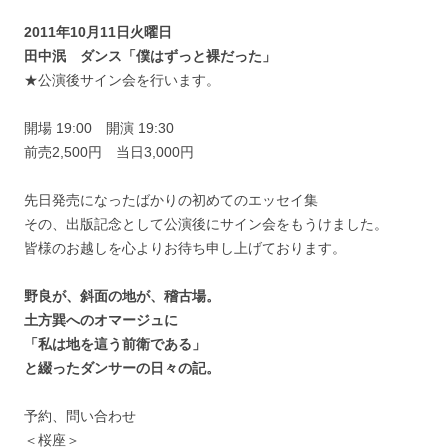
2011年10月11日火曜日
田中泯 ダンス「僕はずっと裸だった」
★公演後サイン会を行います。
開場 19:00 開演 19:30
前売2,500円 当日3,000円
先日発売になったばかりの初めてのエッセイ集
その、出版記念として公演後にサイン会をもうけました。
皆様のお越しを心よりお待ち申し上げております。
野良が、斜面の地が、稽古場。
土方巽へのオマージュに
「私は地を這う前衛である」
と綴ったダンサーの日々の記。
予約、問い合わせ
＜桜座＞