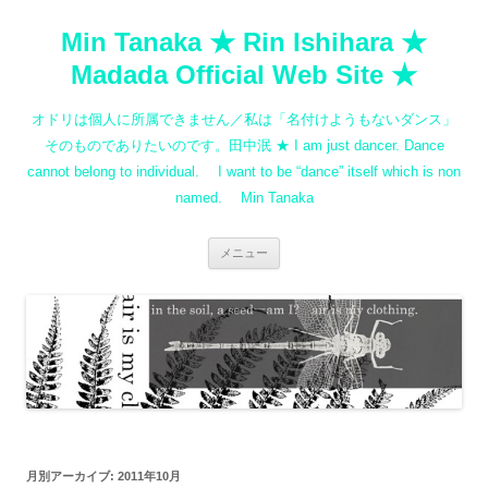
コ
ン
Min Tanaka ★ Rin Ishihara ★
テ
ン
ツ
Madada Official Web Site ★
へ
ス
キ
オドリは個人に所属できません／私は「名付けようもないダンス」
ッ
プ
そのものでありたいのです。田中泯 ★ I am just dancer. Dance
cannot belong to individual. I want to be “dance” itself which is non
named. Min Tanaka
メニュー
月別アーカイブ:
2011年10月