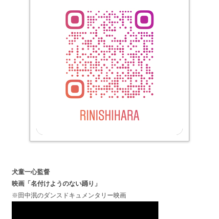
犬童一心監督
映画「名付けようのない踊り」
※田中泯のダンスドキュメンタリー映画