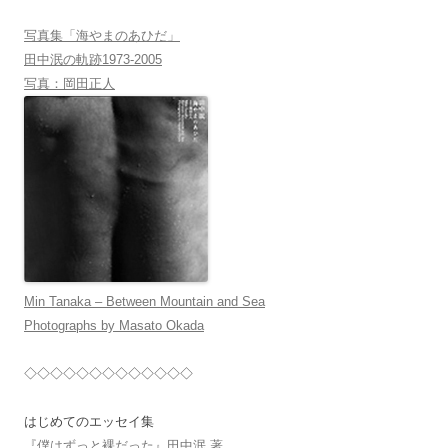
写真集「海やまのあひだ」
田中泯の軌跡1973-2005
写真：岡田正人
Min Tanaka – Between Mountain and Sea
Photographs by Masato Okada
◇◇◇◇◇◇◇◇◇◇◇◇◇
はじめてのエッセイ集
『僕はずっと裸だった』田中泯 著