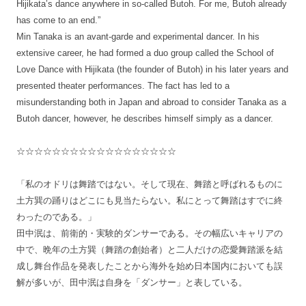
Hijikata’s dance anywhere in so-called Butoh. For me, Butoh already
has come to an end.”
Min Tanaka is an avant-garde and experimental dancer. In his
extensive career, he had formed a duo group called the School of
Love Dance with Hijikata (the founder of Butoh) in his later years and
presented theater performances. The fact has led to a
misunderstanding both in Japan and abroad to consider Tanaka as a
Butoh dancer, however, he describes himself simply as a dancer.
☆☆☆☆☆☆☆☆☆☆☆☆☆☆☆☆☆☆
「私のオドリは舞踏ではない。そして現在、舞踏と呼ばれるものに
土方巽の踊りはどこにも見当たらない。私にとって舞踏はすでに終
わったのである。」
田中泯は、前衛的・実験的ダンサーである。その幅広いキャリアの
中で、晩年の土方巽（舞踏の創始者）と二人だけの恋愛舞踏派を結
成し舞台作品を発表したことから海外を始め日本国内においても誤
解が多いが、田中泯は自身を「ダンサー」と表している。