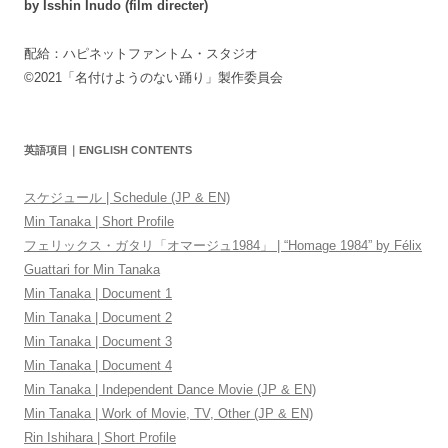
by Isshin Inudo (film directer)
配給：ハピネットファントム・スタジオ
©2021「名付けようのない踊り」製作委員会
英語項目｜ENGLISH CONTENTS
スケジュール | Schedule (JP & EN)
Min Tanaka | Short Profile
フェリックス・ガタリ「オマージュ1984」 | “Homage 1984” by Félix
Guattari for Min Tanaka
Min Tanaka | Document 1
Min Tanaka | Document 2
Min Tanaka | Document 3
Min Tanaka | Document 4
Min Tanaka | Independent Dance Movie (JP & EN)
Min Tanaka | Work of Movie, TV, Other (JP & EN)
Rin Ishihara | Short Profile