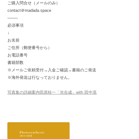
ご購入問合せ（メールのみ）
contact＠madada.space
——–
必須事項
↓
お名前
ご住所（郵便番号から）
お電話番号
書籍部数
※メールご依頼受付→入金ご確認→書籍のご発送
※海外発送は行なっておりません。
写真集の詳細案内田原桂一「光合成」with 田中泯