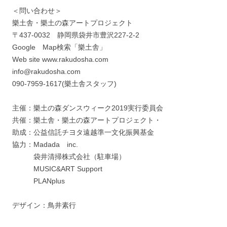
＜問い合わせ＞
樂土舎・樂土の森アートプロジェクト
〒437-0032 静岡県袋井市豊沢227-2-2
Google Map検索「樂土舎」
Web site www.rakudosha.com
info@rakudosha.com
090-7959-1617(樂土舎スタッフ)
主催：樂土の森ダンスウィーク2019実行委員会
共催：樂土舎・樂土の森アートプロジェクト・
助成：公益信託チヨタ遠越準一文化振興基金
協力：Madada inc.
袋井清掃株式会社（駐車場）
MUSIC&ART Support
PLANplus
デザイン：鳥井素行