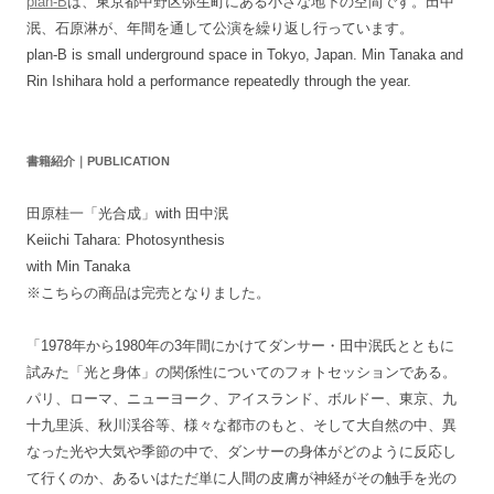
plan-B
は、東京都中野区弥生町にある小さな地下の空間です。田中
泯、石原淋が、年間を通して公演を繰り返し行っています。
plan-B is small underground space in Tokyo, Japan. Min Tanaka and
Rin Ishihara hold a performance repeatedly through the year.
書籍紹介｜PUBLICATION
田原桂一「光合成」with 田中泯
Keiichi Tahara: Photosynthesis
with Min Tanaka
※こちらの商品は完売となりました。
「1978年から1980年の3年間にかけてダンサー・田中泯氏とともに
試みた「光と身体」の関係性についてのフォトセッションである。
パリ、ローマ、ニューヨーク、アイスランド、ボルドー、東京、九
十九里浜、秋川渓谷等、様々な都市のもと、そして大自然の中、異
なった光や大気や季節の中で、ダンサーの身体がどのように反応し
て行くのか、あるいはただ単に人間の皮膚が神経がその触手を光の