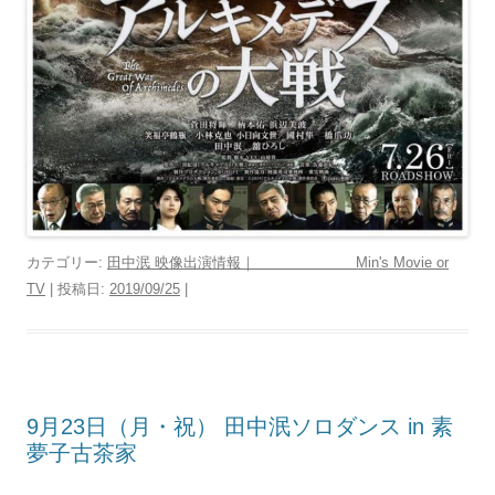
カテゴリー:
田中泯 映像出演情報｜ Min's Movie or
TV
| 投稿日:
2019/09/25
|
9月23日（月・祝） 田中泯ソロダンス in 素
夢子古茶家