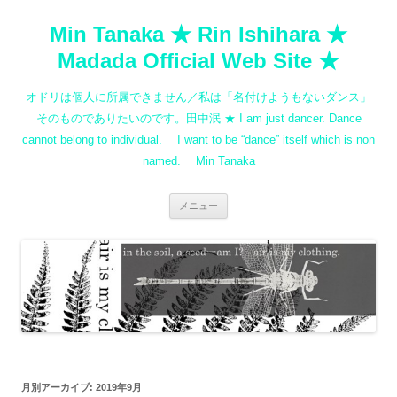
コ
ン
Min Tanaka ★ Rin Ishihara ★
テ
ン
ツ
Madada Official Web Site ★
へ
ス
キ
オドリは個人に所属できません／私は「名付けようもないダンス」
ッ
プ
そのものでありたいのです。田中泯 ★ I am just dancer. Dance
cannot belong to individual. I want to be “dance” itself which is non
named. Min Tanaka
メニュー
月別アーカイブ:
2019年9月