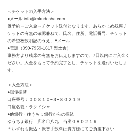
＜チケットの入手方法＞
●メール info@rakudosha.com
仮予約→ご入金→チケット送付となります。あらかじめ残席チ
ケットの有無の確認兼ねて、氏名、住所、電話番号、チケット
の希望枚数明記のうえ、Eメール
●電話（090-7959-1617 樂土舎）
事務方より残席の有無をお伝えしますので、7日以内にご入金く
ださい。入金をもって予約完了とし、チケットを送付いたしま
す。
＜入金方法＞
●郵便振替
口座番号：００８１０−３−８０２１９
口座名義：ラクドシャ
●他銀行・ゆうちょ銀行からの振込
ゆうちょ銀行 店名〇八九 当座０８０２１９
＊いずれも振込・振替手数料は貴方様にてご負担下さい