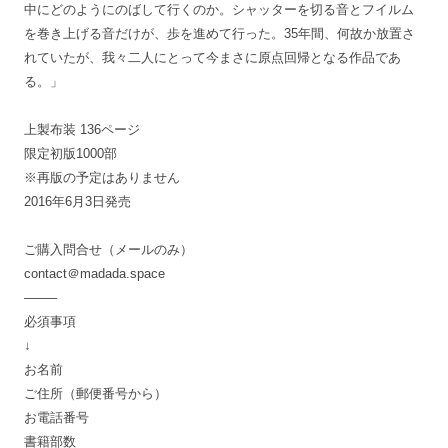
中にどのようにのばして行くのか。シャッターを切る音とフイルム
を巻き上げる音だけが、歩を進めて行った。35年間、何故か放置さ
れていたが、我々二人にとって今まさに原点回帰となる作品であ
る。」
上製布装 136ページ
限定初版1000部
※再版の予定はありません
2016年6月3日発売
ご購入問合せ（メールのみ）
contact＠madada.space
——–
必須事項
↓
お名前
ご住所（郵便番号から）
お電話番号
書籍部数