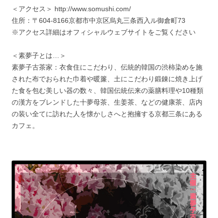
＜アクセス＞ http://www.somushi.com/
住所：〒604-8166京都市中京区烏丸三条西入ル御倉町73
※アクセス詳細はオフィシャルウェブサイトをご覧ください
＜素夢子とは…＞
素夢子古茶家：衣食住にこだわり、伝統的韓国の渋柿染めを施
された布でおられた巾着や暖簾、土にこだわり鍛錬に焼き上げ
た食を包む美しい器の数々、韓国伝統伝来の薬膳料理や10種類
の漢方をブレンドした十夢母茶、生姜茶、などの健康茶、店内
の装い全てに訪れた人を懐かしさへと抱擁する京都三条にある
カフェ。