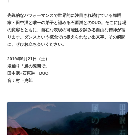
↓
先鋭的なパフォーマンスで世界的に注目され続けている舞踊
家・田中泯と唯一の弟子と認める石原淋とのDUO。そこには場
の変容とともに、自在な表現の可能性を試みる自由な精神が宿
ります。ダンスという概念では捉えられない出来事。その瞬間
に、ぜひお立ち会いください。
2019年9月21日（土）
場踊り「風の隙間で」
田中泯+石原淋 DUO
音：村上史郎