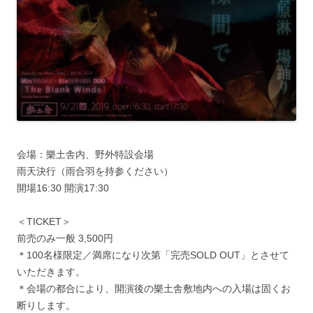
会場：樂土舎内、野外特設会場
雨天決行（雨合羽を持参ください）
開場16:30 開演17:30
＜TICKET＞
前売のみ一般 3,500円
＊100名様限定／満席になり次第「完売SOLD OUT」とさせて
いただきます。
＊会場の都合により、開演後の樂土舎敷地内への入場は固くお
断りします。