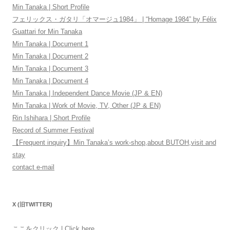
Min Tanaka | Short Profile
フェリックス・ガタリ「オマージュ1984」 | “Homage 1984” by Félix
Guattari for Min Tanaka
Min Tanaka | Document 1
Min Tanaka | Document 2
Min Tanaka | Document 3
Min Tanaka | Document 4
Min Tanaka | Independent Dance Movie (JP & EN)
Min Tanaka | Work of Movie, TV, Other (JP & EN)
Rin Ishihara | Short Profile
Record of Summer Festival
【Frequent inquiry】Min Tanaka’s work-shop,about BUTOH,visit and
stay
contact e-mail
X (旧TWITTER)
ここをクリック | Click here