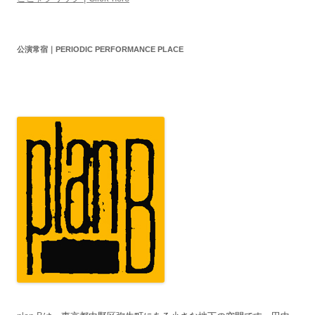
公演常宿｜PERIODIC PERFORMANCE PLACE