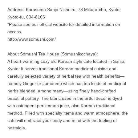
Address: Karasuma Sanjo Nishi-iru, 73 Mikura-cho, Kyoto,
Kyoto-fu, 604-8166
*Please see our official website for detailed information on
access.
http://www.somushi.com/
About Somushi Tea House (Somushikochaya):
A heart-warming cozy old Korean style cafe located in Sanjo,
Kyoto. It serves traditional Korean medicinal cuisine and
carefully selected variety of herbal tea with health benefits—
namely Ginger or Jumonmo which has ten kinds of medicinal
herbs blended, among many—using finely hand-crafted
beautiful pottery. The fabric used in the artful decor is dyed
with astringent persimmon juice, also Korean traditional
method. Filled with specialty items and warm atmosphere, the
cafe will embrace your body and mind with the feeling of
nostalgia.