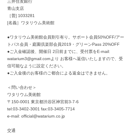
三井住友銀行
青山支店
［普] 1033281
[名義］ワタリウム美術館
●ワタリウム美術館会員割引有り。サポート会員50%OFF/アー
トパス会員・庭園倶楽部会員2019・グリーンPass 20%OFF
●ご入金確認後、開催日 2日前までに、受付票をE-mail:
watarium3@gmail.comより お客様へ返信いたしますので、受
信可能なように設定ください。
●ご入金後のお客様のご都合による返金はできません。
＜問い合わせ＞
ワタリウム美術館
〒150-0001 東京都渋谷区神宮前3-7-6
tel:03-3402-3001 fax:03-3405-7714
e-mail: official@watarium.co.jp
交通