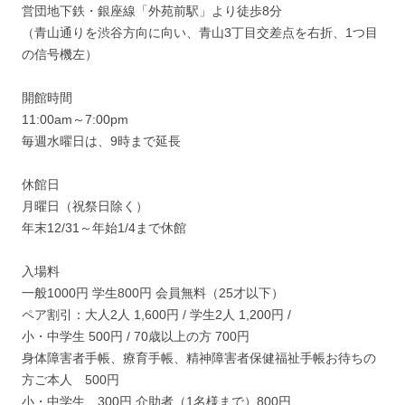
営団地下鉄・銀座線「外苑前駅」より徒歩8分
（青山通りを渋谷方向に向い、青山3丁目交差点を右折、1つ目
の信号機左）
開館時間
11:00am～7:00pm
毎週水曜日は、9時まで延長
休館日
月曜日（祝祭日除く）
年末12/31～年始1/4まで休館
入場料
一般1000円 学生800円 会員無料（25才以下）
ペア割引：大人2人 1,600円 / 学生2人 1,200円 /
小・中学生 500円 / 70歳以上の方 700円
身体障害者手帳、療育手帳、精神障害者保健福祉手帳お待ちの
方ご本人 500円
小・中学生 300円,介助者（1名様まで）800円