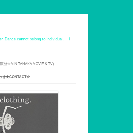
ot belong to individual. I
☆MIN TANAKA MOVIE & TV）
IE ｜TV｜OTHER
せ★CONTACT☆
ス映像 作品一覧
での来村へのお断り
用メールアドレス
UENT INQUIRY】MIN
’S WORK-SHOP,ABOUT
VISIT AND STAY