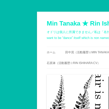
コ
ン
テ
Min Tanaka ★ Rin Is
ン
ツ
へ
オドリは個人に所属できません／私は「名付けようもないダン
ス
キ
want to be “dance” itself which is non na
ッ
プ
ホーム
田中泯（活動履歴☆MIN TANAKA
PROFILE
石原淋（活動履歴☆RIN ISHIHARA CV）
略歴（箇条書き）
履歴
記録1980以前
PROFILE
記録1981～1990
石原志保／文書 -斎藤顕
記録1991～2000