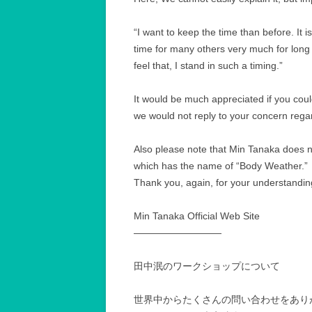
“I want to keep the time than before. It 
time for many others very much for long 
feel that, I stand in such a timing.”
It would be much appreciated if you coul
we would not reply to your concern regar
Also please note that Min Tanaka does no
which has the name of “Body Weather.”
Thank you, again, for your understandin
Min Tanaka Official Web Site
—————————
田中泯のワークショップについて
世界中からたくさんの問い合わせをあり