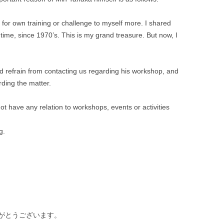
木幡和枝｜土方巽著 『病める舞姫』
is for own training or challenge to myself more. I shared
木幡和枝｜ 批評「デレク・ベイリー
time, since 1970’s. This is my grand treasure. But now, I
と田中泯」
田中泯『私の存在の粒子的部分のす
べてがダンスです』
d refrain from contacting us regarding his workshop, and
ding the matter.
博報堂 雑誌「広報」2012.9
t have any relation to workshops, events or activities
INTERVIEW BY LUIZ FELIPE REIS
“O GLOBO” JULY 2014 | RIO DE
g.
JANEIRO
山梨日日新聞 2015年元旦版
『REAL KYOTO』 レビュー
ウェブマガジン ダンスエディショ
ン「田中泯『オドリ』インタビュ
がとうございます。
ー！」