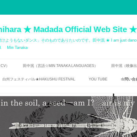
hihara ★ Madada Official Web Site ★
ス」そのものでありたいのです。田中泯 ★ I am just dancer. Dance cann
med. Min Tanaka
 CV）
田中泯（言語☆MIN TANAKA LANGUAGES）
田中泯（映像出演歴
寺田透 ｜「無言の告知」
出演一覧｜MOV
白州フェスティバル★HAKUSHU FESTIVAL
YOU TUBE
☆問い合わ
QUOTATIONS: MIN TANAKA
自主制作 ダン
RIN ISHIHARA / DANCE
無許可
CHOREOGRAPHY
田中泯｜地を這う前衛
ご連絡
田中泯「場踊り」映像資料
フェリックス・ガタリ｜オマージュ
【FREQ
1984 / HOMAGE 1984 BY FÉLIX
“THE UNNAMEABLE DANCE”
TANAKA
GUATTARI
DIRECTOR’S INTERVIEW
BUTOH,