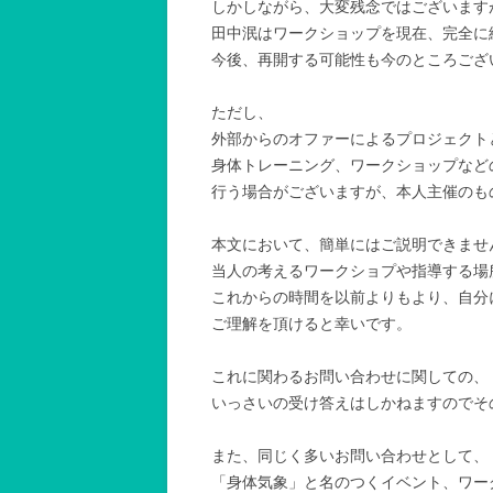
しかしながら、大変残念ではございます
田中泯はワークショップを現在、完全に
今後、再開する可能性も今のところござ
ただし、
外部からのオファーによるプロジェクト
身体トレーニング、ワークショップなど
行う場合がございますが、本人主催のも
本文において、簡単にはご説明できませ
当人の考えるワークショプや指導する場
これからの時間を以前よりもより、自分
ご理解を頂けると幸いです。
これに関わるお問い合わせに関しての、
いっさいの受け答えはしかねますのでそ
また、同じく多いお問い合わせとして、
「身体気象」と名のつくイベント、ワー