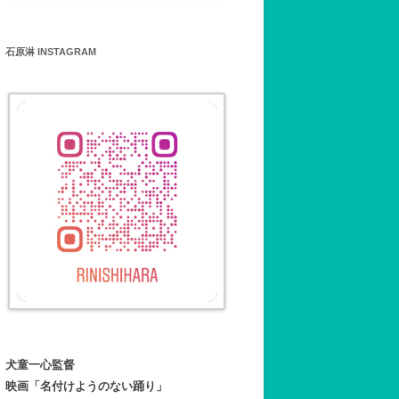
石原淋 INSTAGRAM
犬童一心監督
映画「名付けようのない踊り」