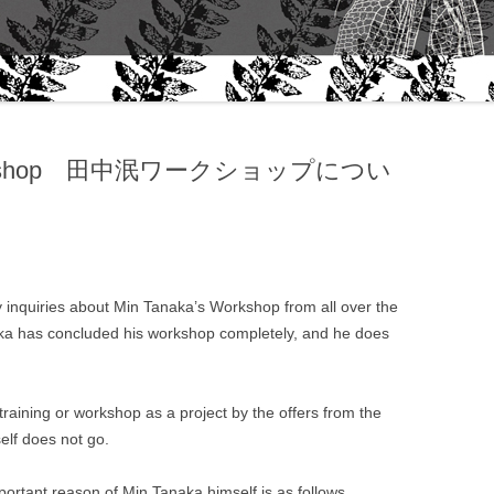
“THEME” FALL 2006｜ART
ABOUT 
QUARTERLY- NEW YORK
WORK
プ
「サーキュレーションと文化」田中
泯さんに聴く
s Workshop 田中泯ワークショップについ
田中泯｜生きることからダンスは生
まれる
MIN TANAKA AND ALANNA
HEISS CONVERSATION
inquiries about Min Tanaka’s Workshop from all over the
石井達朗｜手紙
aka has concluded his workshop completely, and he does
田中泯｜『舞踊資源』考 / ON
“DANCE AS A NATURAL
RESOURCE” MIN TANAKA
 training or workshop as a project by the offers from the
elf does not go.
田中泯｜『身体感覚』考
portant reason of Min Tanaka himself is as follows.