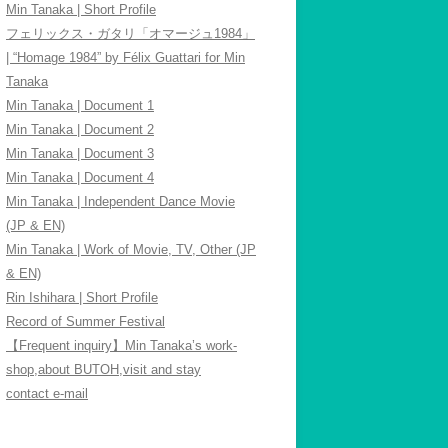
Min Tanaka | Short Profile
フェリックス・ガタリ「オマージュ1984」
| “Homage 1984” by Félix Guattari for Min
Tanaka
Min Tanaka | Document 1
Min Tanaka | Document 2
Min Tanaka | Document 3
Min Tanaka | Document 4
Min Tanaka | Independent Dance Movie
(JP & EN)
Min Tanaka | Work of Movie, TV, Other (JP
& EN)
Rin Ishihara | Short Profile
Record of Summer Festival
【Frequent inquiry】Min Tanaka’s work-
shop,about BUTOH,visit and stay
contact e-mail