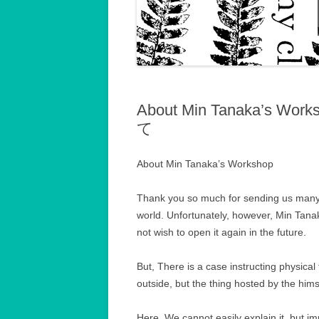
記録2001～2002
記録2003～2004
記録2005～2006
記録2007
About Min Tanaka’
て
記録2008
記録2009
About Min Tanaka’s Workshop
記録2010年以後
Thank you so much for sending us many 
world. Unfortunately, however, Min Tan
not wish to open it again in the future.
But, There is a case instructing physical
outside, but the thing hosted by the hims
Here, We cannot easily explain it, but im