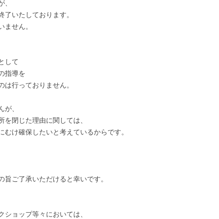
が、
終了いたしております。
生き物本来の居方を取り戻す。舞踊
いません。
家・田中泯に聞く「カラダ」
国際交流基金 アーティストインタビ
ュー THE JAPAN FOUNDATION
として
ARTIST INTERVIEW
の指導を
のは行っておりません。
んが、
所を閉じた理由に関しては、
にむけ確保したいと考えているからです。
の旨ご了承いただけると幸いです。
クショップ等々においては、