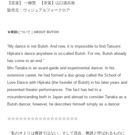
【音楽】 一柳慧 【衣装】山口源兵衛
販売元：ヴィジュアルフォークロア
★舞踏について｜ABOUT BUTOH
“My dance is not Butoh. And now, it is impossible to find Tatsumi
Hijikata’s dance anywhere in so-called Butoh. For me, Butoh already
has come to an end.”
Min Tanaka is an avant-garde and experimental dancer. In his
extensive career, he had formed a duo group called the School of
Love Dance with Hijikata (the founder of Butoh) in his later years and
presented theater performances. The fact has led to a
misunderstanding both in Japan and abroad to consider Tanaka as a
Butoh dancer, however, he describes himself simply as a dancer.
☆☆☆☆☆☆☆☆☆☆☆☆☆☆☆☆☆☆
「私のオドリは舞踏ではない。そして現在、舞踏と呼ばれるものに