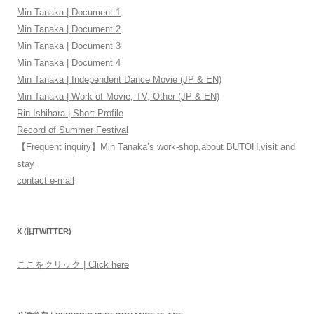
Min Tanaka | Document 1
Min Tanaka | Document 2
Min Tanaka | Document 3
Min Tanaka | Document 4
Min Tanaka | Independent Dance Movie (JP & EN)
Min Tanaka | Work of Movie, TV, Other (JP & EN)
Rin Ishihara | Short Profile
Record of Summer Festival
【Frequent inquiry】Min Tanaka’s work-shop,about BUTOH,visit and
stay
contact e-mail
X (旧TWITTER)
ここをクリック | Click here