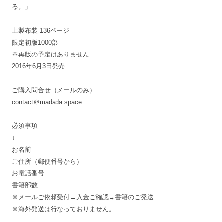
る。」
上製布装 136ページ
限定初版1000部
※再版の予定はありません
2016年6月3日発売
ご購入問合せ（メールのみ）
contact＠madada.space
——–
必須事項
↓
お名前
ご住所（郵便番号から）
お電話番号
書籍部数
※メールご依頼受付→入金ご確認→書籍のご発送
※海外発送は行なっておりません。