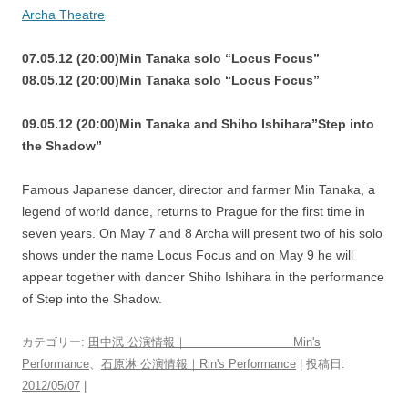
Archa Theatre
07.05.12 (20:00)Min Tanaka solo “Locus Focus”
08.05.12 (20:00)Min Tanaka solo “Locus Focus”
09.05.12 (20:00)Min Tanaka and Shiho Ishihara”Step into
the Shadow”
Famous Japanese dancer, director and farmer Min Tanaka, a
legend of world dance, returns to Prague for the first time in
seven years. On May 7 and 8 Archa will present two of his solo
shows under the name Locus Focus and on May 9 he will
appear together with dancer Shiho Ishihara in the performance
of Step into the Shadow.
カテゴリー:
田中泯 公演情報｜ Min's
Performance
、
石原淋 公演情報｜Rin's Performance
| 投稿日:
2012/05/07
|