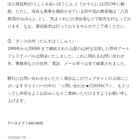
法人桃花村(のうじくみあいほうじん とうかそん)」は2013年に解
散。ただし、現在も農事を継続させている田中泯の農産物は「八百
屋泯(やおみん)」とし、気まぐれに公演会場などで販売を行なってお
ります。なお、通信販売は行っておりませんのでご了承ください。
③「ダンス白州（だんすはくしゅう）」
1988年から2009年まで継続された山梨の山村を活用した野外アート
フェスティバルは閉会いたしました。これに関わるお問い合わせ
先、事務局などの住所、電話、メール等々は全て破棄されました。
弊社にお問い合わせをいただく場合はこのウェブサイトの上段にご
ざいますサイドバーの中の 「☆問い合わせ★CONTACT☆」 をクリ
ックし内容をよくお読みになりご連絡いただけますようお願い申し
上げます。
アーカイブ｜ARCHIVE
2026年7月