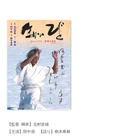
【監督･脚本】北村皆雄
【主演】田中泯 【語り】樹木希林