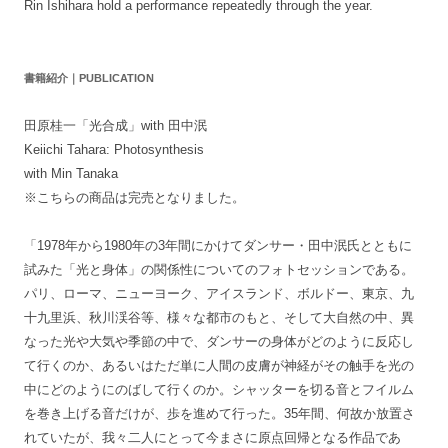
Rin Ishihara hold a performance repeatedly through the year.
書籍紹介｜PUBLICATION
田原桂一「光合成」with 田中泯
Keiichi Tahara: Photosynthesis
with Min Tanaka
※こちらの商品は完売となりました。
「1978年から1980年の3年間にかけてダンサー・田中泯氏とともに
試みた「光と身体」の関係性についてのフォトセッションである。
パリ、ローマ、ニューヨーク、アイスランド、ボルドー、東京、九
十九里浜、秋川渓谷等、様々な都市のもと、そして大自然の中、異
なった光や大気や季節の中で、ダンサーの身体がどのように反応し
て行くのか、あるいはただ単に人間の皮膚が神経がその触手を光の
中にどのようにのばして行くのか。シャッターを切る音とフイルム
を巻き上げる音だけが、歩を進めて行った。35年間、何故か放置さ
れていたが、我々二人にとって今まさに原点回帰となる作品であ