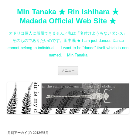
コ
ン
Min Tanaka ★ Rin Ishihara ★
テ
ン
ツ
Madada Official Web Site ★
へ
ス
キ
オドリは個人に所属できません／私は「名付けようもないダンス」
ッ
プ
そのものでありたいのです。田中泯 ★ I am just dancer. Dance
cannot belong to individual. I want to be “dance” itself which is non
named. Min Tanaka
メニュー
月別アーカイブ:
2012年5月