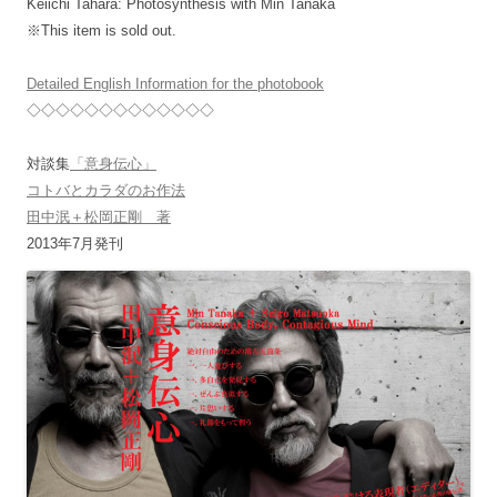
Keiichi Tahara: Photosynthesis with Min Tanaka
※This item is sold out.
Detailed English Information for the photobook
◇◇◇◇◇◇◇◇◇◇◇◇◇
対談集
「意身伝心」
コトバとカラダのお作法
田中泯＋松岡正剛 著
2013年7月発刊