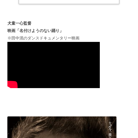
犬童一心監督
映画「名付けようのない踊り」
※田中泯のダンスドキュメンタリー映画