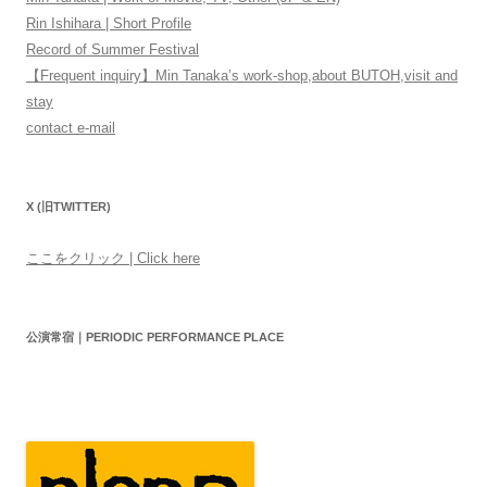
Rin Ishihara | Short Profile
Record of Summer Festival
【Frequent inquiry】Min Tanaka’s work-shop,about BUTOH,visit and
stay
contact e-mail
X (旧TWITTER)
ここをクリック | Click here
公演常宿｜PERIODIC PERFORMANCE PLACE