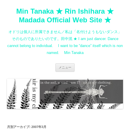
コ
ン
Min Tanaka ★ Rin Ishihara ★
テ
ン
ツ
Madada Official Web Site ★
へ
ス
キ
オドリは個人に所属できません／私は「名付けようもないダンス」
ッ
プ
そのものでありたいのです。田中泯 ★ I am just dancer. Dance
cannot belong to individual. I want to be “dance” itself which is non
named. Min Tanaka
メニュー
月別アーカイブ:
2007年3月