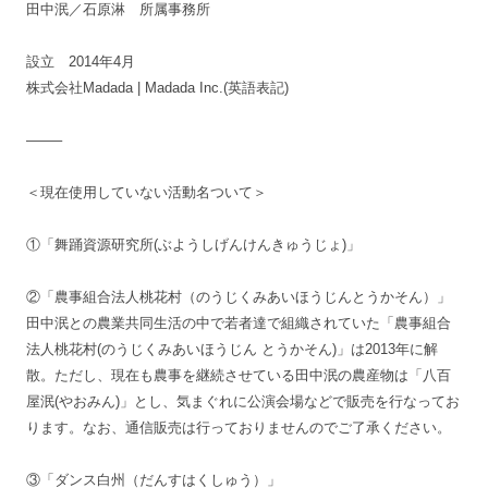
田中泯／石原淋 所属事務所
設立 2014年4月
株式会社Madada | Madada Inc.(英語表記)
——–
＜現在使用していない活動名ついて＞
①「舞踊資源研究所(ぶようしげんけんきゅうじょ)」
②「農事組合法人桃花村（のうじくみあいほうじんとうかそん）」
田中泯との農業共同生活の中で若者達で組織されていた「農事組合
法人桃花村(のうじくみあいほうじん とうかそん)」は2013年に解
散。ただし、現在も農事を継続させている田中泯の農産物は「八百
屋泯(やおみん)」とし、気まぐれに公演会場などで販売を行なってお
ります。なお、通信販売は行っておりませんのでご了承ください。
③「ダンス白州（だんすはくしゅう）」