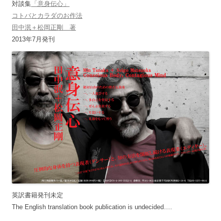
対談集
「意身伝心」
コトバとカラダのお作法
田中泯＋松岡正剛 著
2013年7月発刊
英訳書籍発刊未定
The English translation book publication is undecided….