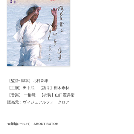
【監督･脚本】北村皆雄
【主演】田中泯 【語り】樹木希林
【音楽】 一柳慧 【衣装】山口源兵衛
販売元：ヴィジュアルフォークロア
★舞踏について｜ABOUT BUTOH