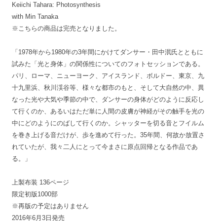
Keiichi Tahara: Photosynthesis
with Min Tanaka
※こちらの商品は完売となりました。
「1978年から1980年の3年間にかけてダンサー・田中泯氏とともに
試みた「光と身体」の関係性についてのフォトセッションである。
パリ、ローマ、ニューヨーク、アイスランド、ボルドー、東京、九
十九里浜、秋川渓谷等、様々な都市のもと、そして大自然の中、異
なった光や大気や季節の中で、ダンサーの身体がどのように反応し
て行くのか、あるいはただ単に人間の皮膚が神経がその触手を光の
中にどのようにのばして行くのか。シャッターを切る音とフイルム
を巻き上げる音だけが、歩を進めて行った。35年間、何故か放置さ
れていたが、我々二人にとって今まさに原点回帰となる作品であ
る。」
上製布装 136ページ
限定初版1000部
※再版の予定はありません
2016年6月3日発売