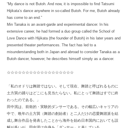
“My dance is not Butoh. And now, it is impossible to find Tatsumi
Hijikata’s dance anywhere in so-called Butoh. For me, Butoh already
has come to an end.”
Min Tanaka is an avant-garde and experimental dancer. In his
extensive career, he had formed a duo group called the School of
Love Dance with Hijikata (the founder of Butoh) in his later years and
presented theater performances. The fact has led to a
misunderstanding both in Japan and abroad to consider Tanaka as a
Butoh dancer, however, he describes himself simply as a dancer.
☆☆☆☆☆☆☆☆☆☆☆☆☆☆☆☆☆☆
「私のオドリは舞踏ではない。そして現在、舞踏と呼ばれるものに
土方巽の踊りはどこにも見当たらない。私にとって舞踏はすでに終
わったのである。」
田中泯は、前衛的・実験的ダンサーである。その幅広いキャリアの
中で、晩年の土方巽（舞踏の創始者）と二人だけの恋愛舞踏派を結
成し舞台作品を発表したことから海外を始め日本国内においても誤
解が多いが、田中泯は自身を「ダンサー」と表している。