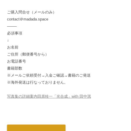
ご購入問合せ（メールのみ）
contact＠madada.space
——–
必須事項
↓
お名前
ご住所（郵便番号から）
お電話番号
書籍部数
※メールご依頼受付→入金ご確認→書籍のご発送
※海外発送は行なっておりません。
写真集の詳細案内田原桂一「光合成」with 田中泯