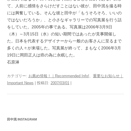
て、人前に感情をさらけだすことはない彼が、田中泯を撮る時
には興奮している。そんな彼と田中が「もうそろそろ、いいの
ではないだろうか」、と小さなギャラリーでの写真展を行う話
をしていた。2005年の事である。写真展は2006年3月9日
（木）～3月15日（水）の短い期間ではあったが見事開催し
た。日本を代表するデザイナーから一般のお客さんに至るまで
多くの人々が来場した。写真展が終って、まもなく2006年3月
19日に岡田正人は癌の為に永眠した。
石原淋
カテゴリー:
お薦め情報！｜Recommended Info!
、
重要なお知らせ｜
Important News
| 投稿日:
2007/03/01
|
田中泯 INSTAGRAM