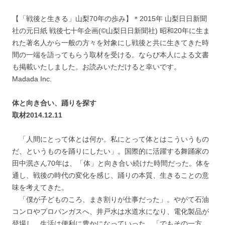
【「戦後と生きる」山梨70年の歩み】＊2015年 山梨日日新聞
社の元日紙 戦後七十年企画(©山梨日日新聞社) 昭和20年に生ま
れた著名人から一般の方々を対象にし戦後と共に生きてきた時
間の一端を語ってもらう取材を受ける。ならび本人による文書
も掲載いたしました。お読みいただけると幸いです。
Madada Inc.
体と向き合い、踊りを探す
取材2014.12.11
「人間にとって体とは何か。私にとって体とはこういうもの
だ、というものを踊りにしたい」。国際的に活躍する舞踊家の
田中泯さん70年は、「体」と向き合い続けた時間だった。体を
通し、戦後の時代の変化を感じ、踊りの本質、生きることの意
味を考えてきた。
「僕が子どものころ、まき割りが仕事だった」。やがて石油
コンロやプロパンガスへ、井戸水は水道水になり、電化製品が
登場し、生活は便利に豊かになっていった。「でもその一方