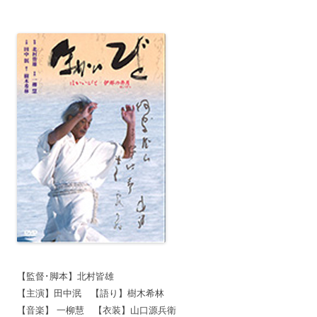
【監督･脚本】北村皆雄
【主演】田中泯 【語り】樹木希林
【音楽】 一柳慧 【衣装】山口源兵衛