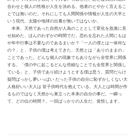
合わせと個人の性格が人生を決める。他者のとやかく言えるこ
とでは無いのだ。それにしても人間関係や情報が人生の大半と
いう現代、太陽や地球の出番が無いではないか。
本来、天然であった自然が人為のこととして変化を急激に見
せ始めた、ほんのわずかの時間でだ。恐れを忘れた人間にもは
や年中行事は不要なのであるまいか？「一人の僕とは一体何な
の？」と、子供の僕は考えてきた。天然とは「ありのままの」
ことであった。どんな個人の現象でもありながら全世界に関係
する。「僕の中に起こるどんな些細なことでも全世界と関係し
ている」と、子供であり続けようとする僕は思う。質問だらけ
疑問ばっかし夢いっぱい だった子供の自分に恥ずかしくない大
人格好いい大人は 皆子供時代を抱えている。大人とは時間が作
るものではなく天然から巣立った本来の自分の事だ。一瞬っ
て、どの位の時間？。一回ばっかりの人生だ、覚悟します。