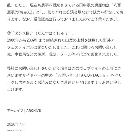
散。ただし、現在も農事を継続させている田中泯の農産物は「八百
屋泯(やおみん)」とし、気まぐれに公演会場などで販売を行なってお
ります。なお、通信販売は行っておりませんのでご了承ください。
③「ダンス白州（だんすはくしゅう）」
1988年から2009年まで継続された山梨の山村を活用した野外アート
フェスティバルは閉会いたしました。これに関わるお問い合わせ
先、事務局などの住所、電話、メール等々は全て破棄されました。
弊社にお問い合わせをいただく場合はこのウェブサイトの上段にご
ざいますサイドバーの中の 「☆問い合わせ★CONTACT☆」 をクリ
ックし内容をよくお読みになりご連絡いただけますようお願い申し
上げます。
アーカイブ｜ARCHIVE
2026年7月