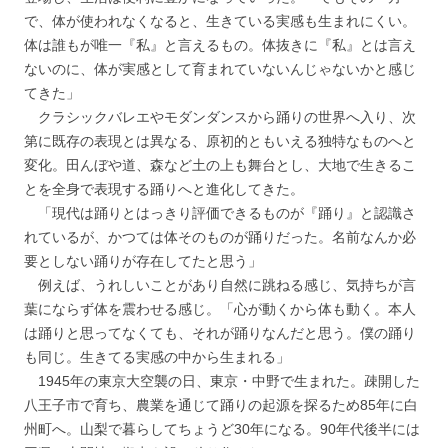
で、体が使われなくなると、生きている実感も生まれにくい。
体は誰もが唯一『私』と言えるもの。体抜きに『私』とは言え
ないのに、体が実感として育まれていないんじゃないかと感じ
てきた」
クラシックバレエやモダンダンスから踊りの世界へ入り、次
第に既存の表現とは異なる、原初的ともいえる独特なものへと
変化。田んぼや道、森など土の上も舞台とし、大地で生きるこ
とを全身で表現する踊りへと進化してきた。
「現代は踊りとはっきり評価できるものが『踊り』と認識さ
れているが、かつては体そのものが踊りだった。名前なんか必
要としない踊りが存在してたと思う」
例えば、うれしいことがあり自然に跳ねる感じ、気持ちが言
葉にならず体を震わせる感じ。「心が動くから体も動く。本人
は踊りと思ってなくても、それが踊りなんだと思う。僕の踊り
も同じ。生きてる実感の中から生まれる」
1945年の東京大空襲の日、東京・中野で生まれた。疎開した
八王子市で育ち、農業を通じて踊りの起源を探るため85年に白
州町へ。山梨で暮らしてちょうど30年になる。90年代後半には