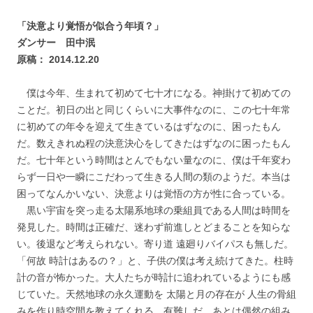
「決意より覚悟が似合う年頃？」
ダンサー 田中泯
原稿： 2014.12.20
僕は今年、生まれて初めて七十才になる。神掛けて初めての
ことだ。初日の出と同じくらいに大事件なのに、この七十年常
に初めての年令を迎えて生きているはずなのに、困ったもん
だ。数えきれぬ程の決意決心をしてきたはずなのに困ったもん
だ。七十年という時間はとんでもない量なのに、僕は千年変わ
らず一日や一瞬にこだわって生きる人間の類のようだ。本当は
困ってなんかいない、決意よりは覚悟の方が性に合っている。
黒い宇宙を突っ走る太陽系地球の乗組員である人間は時間を
発見した。時間は正確だ、迷わず前進しとどまることを知らな
い。後退など考えられない。寄り道 遠廻りバイパスも無しだ。
「何故 時計はあるの？」と、子供の僕は考え続けてきた。柱時
計の音が怖かった。大人たちが時計に追われているようにも感
じていた。天然地球の永久運動を 太陽と月の存在が 人生の骨組
みを作り時空間を教えてくれる。有難しだ。あとは偶然の組み