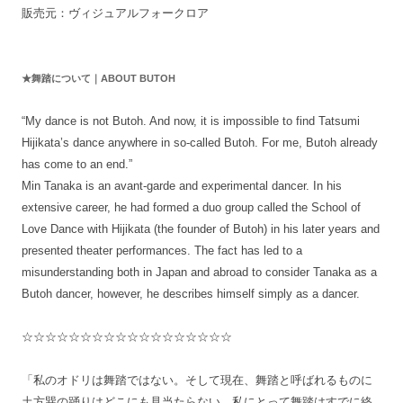
販売元：ヴィジュアルフォークロア
★舞踏について｜ABOUT BUTOH
“My dance is not Butoh. And now, it is impossible to find Tatsumi
Hijikata’s dance anywhere in so-called Butoh. For me, Butoh already
has come to an end.”
Min Tanaka is an avant-garde and experimental dancer. In his
extensive career, he had formed a duo group called the School of
Love Dance with Hijikata (the founder of Butoh) in his later years and
presented theater performances. The fact has led to a
misunderstanding both in Japan and abroad to consider Tanaka as a
Butoh dancer, however, he describes himself simply as a dancer.
☆☆☆☆☆☆☆☆☆☆☆☆☆☆☆☆☆☆
「私のオドリは舞踏ではない。そして現在、舞踏と呼ばれるものに
土方巽の踊りはどこにも見当たらない。私にとって舞踏はすでに終