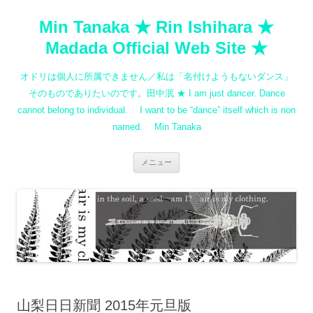
コ
ン
Min Tanaka ★ Rin Ishihara ★
テ
ン
ツ
Madada Official Web Site ★
へ
ス
キ
オドリは個人に所属できません／私は「名付けようもないダンス」
ッ
プ
そのものでありたいのです。田中泯 ★ I am just dancer. Dance
cannot belong to individual. I want to be “dance” itself which is non
named. Min Tanaka
メニュー
山梨日日新聞 2015年元旦版