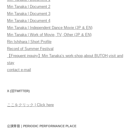
Min Tanaka | Document 2
Min Tanaka | Document 3
Min Tanaka | Document 4
Min Tanaka | Independent Dance Movie (JP & EN)
Min Tanaka | Work of Movie, TV, Other (JP & EN)
Rin Ishihara | Short Profile
Record of Summer Festival
【Frequent inquiry】Min Tanaka’s work-shop,about BUTOH,visit and
stay
contact e-mail
X (旧TWITTER)
ここをクリック | Click here
公演常宿｜PERIODIC PERFORMANCE PLACE