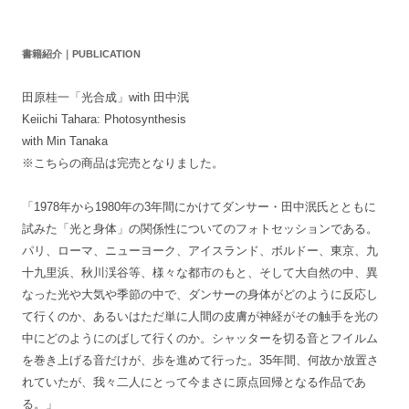
書籍紹介｜PUBLICATION
田原桂一「光合成」with 田中泯
Keiichi Tahara: Photosynthesis
with Min Tanaka
※こちらの商品は完売となりました。
「1978年から1980年の3年間にかけてダンサー・田中泯氏とともに
試みた「光と身体」の関係性についてのフォトセッションである。
パリ、ローマ、ニューヨーク、アイスランド、ボルドー、東京、九
十九里浜、秋川渓谷等、様々な都市のもと、そして大自然の中、異
なった光や大気や季節の中で、ダンサーの身体がどのように反応し
て行くのか、あるいはただ単に人間の皮膚が神経がその触手を光の
中にどのようにのばして行くのか。シャッターを切る音とフイルム
を巻き上げる音だけが、歩を進めて行った。35年間、何故か放置さ
れていたが、我々二人にとって今まさに原点回帰となる作品であ
る。」