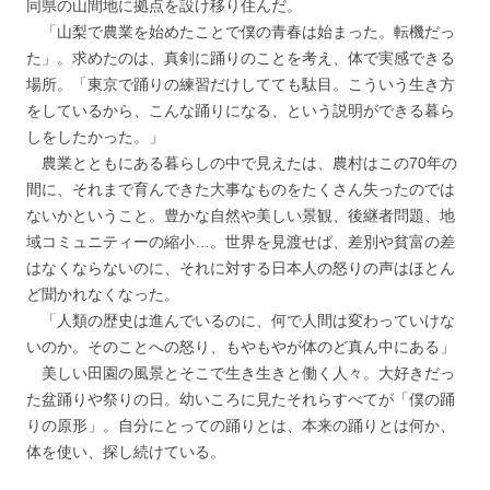
同県の山間地に拠点を設け移り住んだ。
「山梨で農業を始めたことで僕の青春は始まった。転機だっ
た」。求めたのは、真剣に踊りのことを考え、体で実感できる
場所。「東京で踊りの練習だけしてても駄目。こういう生き方
をしているから、こんな踊りになる、という説明ができる暮ら
しをしたかった。」
農業とともにある暮らしの中で見えたは、農村はこの70年の
間に、それまで育んできた大事なものをたくさん失ったのでは
ないかということ。豊かな自然や美しい景観、後継者問題、地
域コミュニティーの縮小…。世界を見渡せば、差別や貧富の差
はなくならないのに、それに対する日本人の怒りの声はほとん
ど聞かれなくなった。
「人類の歴史は進んでいるのに、何で人間は変わっていけな
いのか。そのことへの怒り、もやもやが体のど真ん中にある」
美しい田園の風景とそこで生き生きと働く人々。大好きだっ
た盆踊りや祭りの日。幼いころに見たそれらすべてが「僕の踊
りの原形」。自分にとっての踊りとは、本来の踊りとは何か、
体を使い、探し続けている。