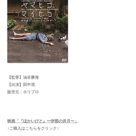
【監督】油谷勝海
【出演】田中泯
販売元：ホリプロ
映画「『ほかいびと』〜伊那の井月〜」
↑ご購入はこちらをクリック↑