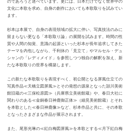
のであろうと述べています。更には、日本だけでなく世界中の
文化に本歌を求め、自身の創作においても本歌取りを試みてい
ます。
杉本は本展で、自身の表現領域の拡大に伴い、写真技法のみに
留まらない更なる「本歌取り論」の展開を試みます。時間の性
質や人間の知覚、意識の起源といった杉本が長年追求してきた
テーマを内包しながら、千利休の「見立て」やマルセル・デュ
シャンの「レディメイド」を参照しつつ独自の解釈を加え、新
たな本歌取りの世界を構築します。
この新たな本歌取りを表現すべく、初公開となる屏風仕立ての
写真作品≪天橋立図屏風≫とその発想の源泉となった頴川美術
館旧蔵の≪三保松原図≫（兵庫県立美術館蔵）や、春日大社に
関わりのある≪金銅春日神鹿御正体≫（細見美術館蔵）とそれ
を本歌とした≪春日神鹿像≫など、杉本作品と共に、その本歌
となったさまざまな作品が展示されます。
また、尾形光琳の≪紅白梅図屏風≫を本歌とする≪月下紅白梅