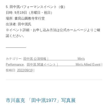
5. 田中泯パフォーマンスイベント（仮）
日時: 9月19日（月曜日・祝日）
場所: 書寫山圓教寺常行堂
出演者: 田中泯氏
※イベント詳細・お申し込み方法は公式ホームページよりご確
認ください。
——————
カテゴリー:
田中泯 公演情報｜ Min's
Performance
、
田中泯 関連イベント｜ Min's Allied Event
|
投稿日:
2022/09/19
|
市川嘉克 「田中泯1977」写真展