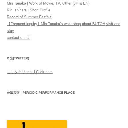
Min Tanaka | Work of Movie, TV, Other (JP & EN)
Rin Ishihara | Short Profile
Record of Summer Festival
【Frequent inquiry】Min Tanaka’s work-shop,about BUTOH,visit and
stay
contact e-mail
X (旧TWITTER)
ここをクリック | Click here
公演常宿｜PERIODIC PERFORMANCE PLACE