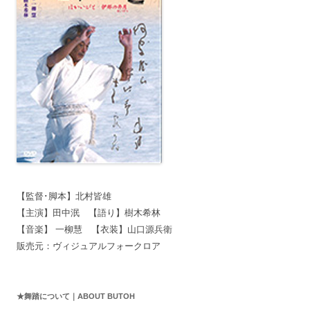
【監督･脚本】北村皆雄
【主演】田中泯 【語り】樹木希林
【音楽】 一柳慧 【衣装】山口源兵衛
販売元：ヴィジュアルフォークロア
★舞踏について｜ABOUT BUTOH