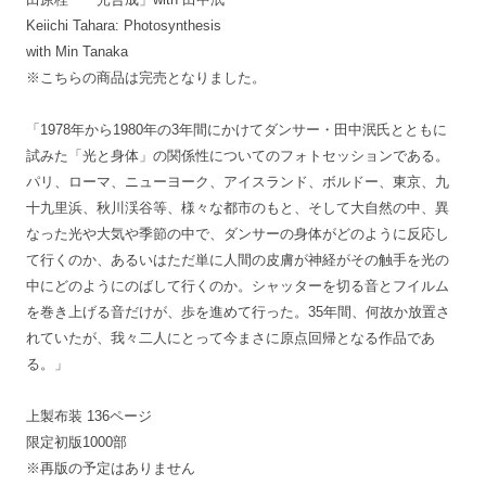
Keiichi Tahara: Photosynthesis
with Min Tanaka
※こちらの商品は完売となりました。
「1978年から1980年の3年間にかけてダンサー・田中泯氏とともに
試みた「光と身体」の関係性についてのフォトセッションである。
パリ、ローマ、ニューヨーク、アイスランド、ボルドー、東京、九
十九里浜、秋川渓谷等、様々な都市のもと、そして大自然の中、異
なった光や大気や季節の中で、ダンサーの身体がどのように反応し
て行くのか、あるいはただ単に人間の皮膚が神経がその触手を光の
中にどのようにのばして行くのか。シャッターを切る音とフイルム
を巻き上げる音だけが、歩を進めて行った。35年間、何故か放置さ
れていたが、我々二人にとって今まさに原点回帰となる作品であ
る。」
上製布装 136ページ
限定初版1000部
※再版の予定はありません