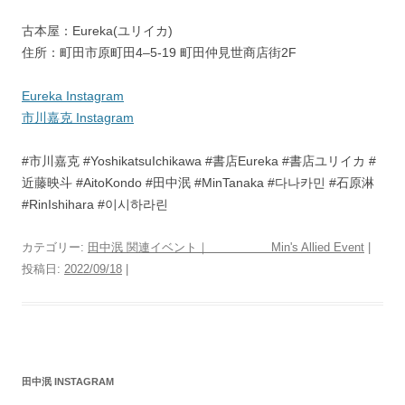
古本屋：Eureka(ユリイカ)
住所：町田市原町田4–5-19 町田仲見世商店街2F
Eureka Instagram
市川嘉克 Instagram
#市川嘉克 #YoshikatsuIchikawa #書店Eureka #書店ユリイカ #
近藤映斗 #AitoKondo #田中泯 #MinTanaka #다나카민 #石原淋
#RinIshihara #이시하라린
カテゴリー:
田中泯 関連イベント｜ Min's Allied Event
|
投稿日:
2022/09/18
|
田中泯 INSTAGRAM