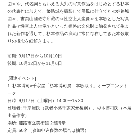
図≫や、代名詞ともいえる大判の写真作品をはじめとする杉本
の代表作に加えて、姫路城を撮影して屏風に仕立てた≪姫路城
図≫、書寫山圓教寺所蔵の≪性空上人坐像≫を本歌とした写真
作品≪性空上人坐像≫といった姫路の文化財に触発されて生ま
れた新作を通して、杉本作品の底流に常に存在してきた本歌取
りの概念を紐解きます。
前期: 9月17日から10月10日
後期: 10月12日から11月6日
[関連イベント]
1. 杉本博司×千宗屋「杉本博司展 本歌取り」オープニングト
ーク
日時: 9月17日（土曜日）14:00〜15:30
登壇者: 千宗屋氏（武者小路千家家元後嗣）、杉本博司氏（本展
出品作家）
場所: 姫路市立美術館 2階講堂
定員: 50名（参加申込多数の場合は抽選）