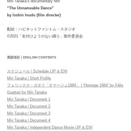
Min Tanaka’s documentary film
“The Unnameable Dance”
by Isshin Inudo (film directer)
配給：ハピネットファントム・スタジオ
©2021「名付けようのない踊り」製作委員会
英語項目｜ENGLISH CONTENTS
スケジュール | Schedule (JP & EN)
Min Tanaka | Short Profile
フェリックス・ガタリ「オマージュ1984」 | “Homage 1984” by Félix
Guattari for Min Tanaka
Min Tanaka | Document 1
Min Tanaka | Document 2
Min Tanaka | Document 3
Min Tanaka | Document 4
Min Tanaka | Independent Dance Movie (JP & EN)