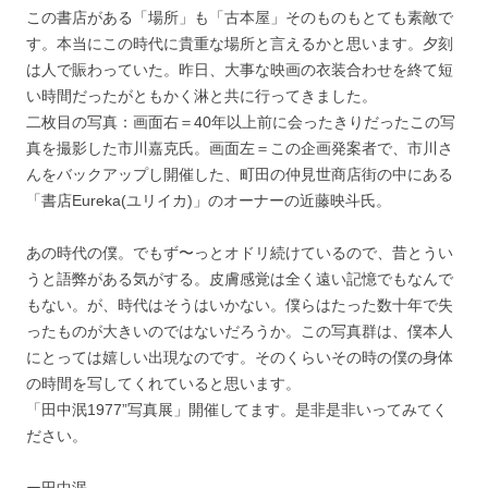
この書店がある「場所」も「古本屋」そのものもとても素敵で
す。本当にこの時代に貴重な場所と言えるかと思います。夕刻
は人で賑わっていた。昨日、大事な映画の衣装合わせを終て短
い時間だったがともかく淋と共に行ってきました。
二枚目の写真：画面右＝40年以上前に会ったきりだったこの写
真を撮影した市川嘉克氏。画面左＝この企画発案者で、市川さ
んをバックアップし開催した、町田の仲見世商店街の中にある
「書店Eureka(ユリイカ)」のオーナーの近藤映斗氏。
あの時代の僕。でもず〜っとオドリ続けているので、昔とうい
うと語弊がある気がする。皮膚感覚は全く遠い記憶でもなんで
もない。が、時代はそうはいかない。僕らはたった数十年で失
ったものが大きいのではないだろうか。この写真群は、僕本人
にとっては嬉しい出現なのです。そのくらいその時の僕の身体
の時間を写してくれていると思います。
「田中泯1977”写真展」開催してます。是非是非いってみてく
ださい。
ー田中泯