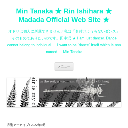
コ
ン
Min Tanaka ★ Rin Ishihara ★
テ
ン
ツ
Madada Official Web Site ★
へ
ス
キ
オドリは個人に所属できません／私は「名付けようもないダンス」
ッ
プ
そのものでありたいのです。田中泯 ★ I am just dancer. Dance
cannot belong to individual. I want to be “dance” itself which is non
named. Min Tanaka
メニュー
月別アーカイブ:
2022年9月