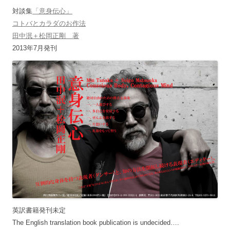
対談集
「意身伝心」
コトバとカラダのお作法
田中泯＋松岡正剛 著
2013年7月発刊
英訳書籍発刊未定
The English translation book publication is undecided….