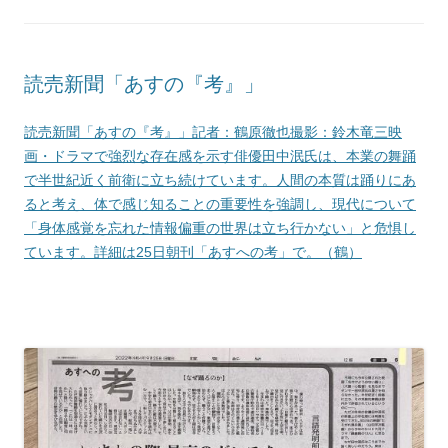
読売新聞「あすの『考』」
読売新聞「あすの『考』」記者：鶴原徹也撮影：鈴木竜三映
画・ドラマで強烈な存在感を示す俳優田中泯氏は、本業の舞踊
で半世紀近く前衛に立ち続けています。人間の本質は踊りにあ
ると考え、体で感じ知ることの重要性を強調し、現代について
「身体感覚を忘れた情報偏重の世界は立ち行かない」と危惧し
ています。詳細は25日朝刊「あすへの考」で。（鶴）