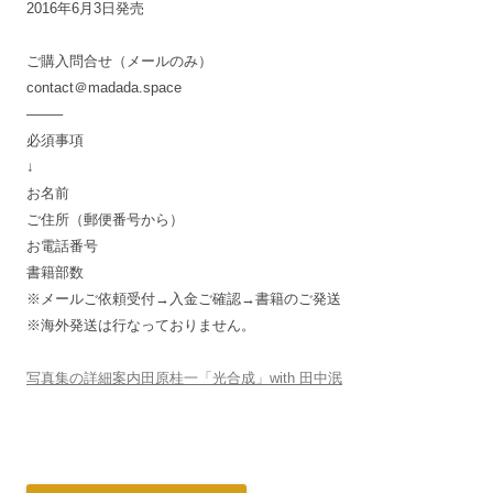
2016年6月3日発売
ご購入問合せ（メールのみ）
contact＠madada.space
——–
必須事項
↓
お名前
ご住所（郵便番号から）
お電話番号
書籍部数
※メールご依頼受付→入金ご確認→書籍のご発送
※海外発送は行なっておりません。
写真集の詳細案内田原桂一「光合成」with 田中泯