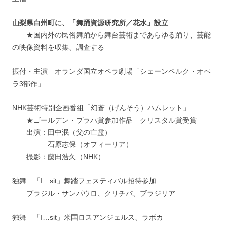
山梨県白州町に、「舞踊資源研究所／花水」設立
★国内外の民俗舞踊から舞台芸術まであらゆる踊り、芸能
の映像資料を収集、調査する
振付・主演 オランダ国立オペラ劇場「シェーンベルク・オペ
ラ3部作」
NHK芸術特別企画番組「幻蒼（げんそう）ハムレット」
★ゴールデン・プラハ賞参加作品 クリスタル賞受賞
出演：田中泯（父の亡霊）
石原志保（オフィーリア）
撮影：藤田浩久（NHK）
独舞 「I…sit」舞踏フェスティバル招待参加
ブラジル・サンパウロ、クリチバ、ブラジリア
独舞 「I…sit」米国ロスアンジェルス、ラボカ