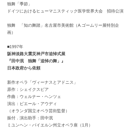
独舞「季節」
ドイツにおけるヒューマニスティック医学世界大会 招待公演
独舞 「知の舞踏」名古屋市美術館（A.ゴームリー展特別企
画）
■1997年
阪神淡路大震災神戸市追悼式展
『田中泯 独舞「追悼の舞」』
日本政府から依頼
新作オペラ「ヴィーナスとアドニス」
原作：シェイクスピア
作曲：ウェルナー・ヘンツェ
演出：ピエール・アウディ
（オランダ国立オペラ芸街監督）
振付．演出助手：田中泯
ミユンヘン・バイエルン州立オペラ座（1月）