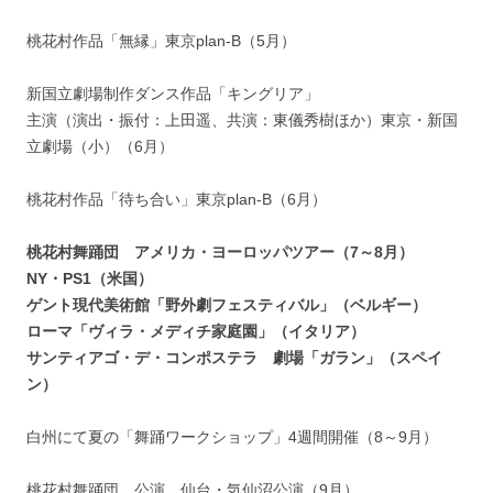
桃花村作品「無縁」東京plan-B（5月）
新国立劇場制作ダンス作品「キングリア」
主演（演出・振付：上田遥、共演：東儀秀樹ほか）東京・新国
立劇場（小）（6月）
桃花村作品「待ち合い」東京plan-B（6月）
桃花村舞踊団 アメリカ・ヨーロッパツアー（7～8月）
NY・PS1（米国）
ゲント現代美術館「野外劇フェスティバル」（ベルギー）
ローマ「ヴィラ・メディチ家庭園」（イタリア）
サンティアゴ・デ・コンポステラ 劇場「ガラン」（スペイ
ン）
白州にて夏の「舞踊ワークショップ」4週間開催（8～9月）
桃花村舞踊団 公演 仙台・気仙沼公演（9月）