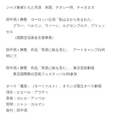
ジャズ奏者たちと共演 米国、テネシー州、チャタヌガ
田中泯＋舞塾 ヨーロッパ公演「私は土から生まれた」
プラハ、ペルリン、ウィーン、ルクセンブルク、ブリュッ
セル
（国際交流基金主催事業）
田中泯＋舞塾 作品「草原に鯨を見た」 アートキャンプ白州
95にて
田中泯＋舞塾 作品「草原に鯨を見た」、東京芸術劇場
東京国際舞台芸術フェスティバル95参加
オペラ「魔笛」（モーツァルト）、オランダ国立オペラ劇場
演出：ピエール・アウディ
美術：カレル・アッペル
照明：ジャン・カルマン
振付：田中泯