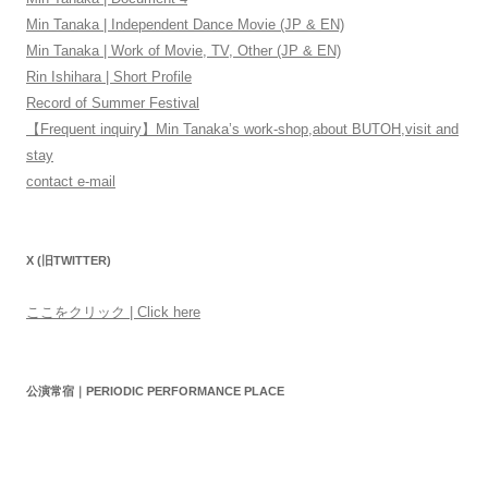
Min Tanaka | Independent Dance Movie (JP & EN)
Min Tanaka | Work of Movie, TV, Other (JP & EN)
Rin Ishihara | Short Profile
Record of Summer Festival
【Frequent inquiry】Min Tanaka’s work-shop,about BUTOH,visit and
stay
contact e-mail
X (旧TWITTER)
ここをクリック | Click here
公演常宿｜PERIODIC PERFORMANCE PLACE