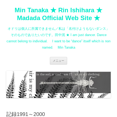
コ
ン
Min Tanaka ★ Rin Ishihara ★
テ
ン
ツ
Madada Official Web Site ★
へ
ス
キ
オドリは個人に所属できません／私は「名付けようもないダンス」
ッ
プ
そのものでありたいのです。田中泯 ★ I am just dancer. Dance
cannot belong to individual. I want to be “dance” itself which is non
named. Min Tanaka
メニュー
記録1991～2000