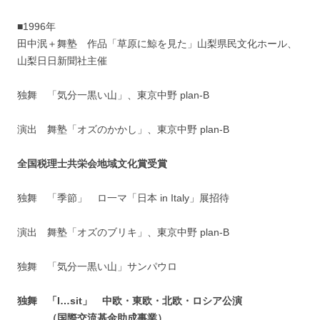
■1996年
田中泯＋舞塾 作品「草原に鯨を見た」山梨県民文化ホール、
山梨日日新聞社主催
独舞 「気分一黒い山」、東京中野 plan-B
演出 舞塾「オズのかかし」、東京中野 plan-B
全国税理士共栄会地域文化賞受賞
独舞 「季節」 ロ一マ「日本 in Italy」展招待
演出 舞塾「オズのブリキ」、東京中野 plan-B
独舞 「気分一黒い山」サンパウロ
独舞 「I…sit」 中欧・東欧・北欧・ロシア公演
（国際交流基金助成事業）