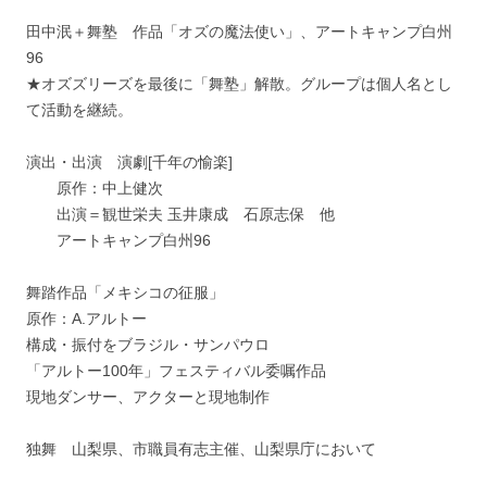
田中泯＋舞塾 作品「オズの魔法使い」、アートキャンプ白州
96
★オズズリーズを最後に「舞塾」解散。グループは個人名とし
て活動を継続。
演出・出演 演劇[千年の愉楽]
原作：中上健次
出演＝観世栄夫 玉井康成 石原志保 他
アートキャンプ白州96
舞踏作品「メキシコの征服」
原作：A.アルトー
構成・振付をブラジル・サンパウロ
「アルトー100年」フェスティバル委嘱作品
現地ダンサー、アクターと現地制作
独舞 山梨県、市職員有志主催、山梨県庁において