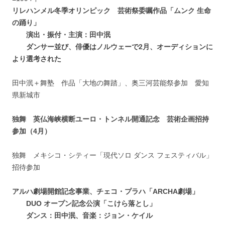
リレハンメル冬季オリンピック 芸術祭委嘱作品「ムンク 生命
の踊り」
演出・振付・主演：田中泯
ダンサー並び、俳優はノルウェーで2月、オーディションに
より選考された
田中泯＋舞塾 作品「大地の舞踏」、奥三河芸能祭参加 愛知
県新城市
独舞 英仏海峡横断ユーロ・トンネル開通記念 芸術企画招持
参加（4月）
独舞 メキシコ・シティー「現代ソロ ダンス フェスティバル」
招待参加
アルハ劇場開館記念事業、チェコ・プラハ「ARCHA劇場」
DUO オープン記念公演「こけら落とし」
ダンス：田中泯、音楽：ジョン・ケイル