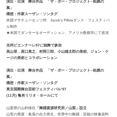
演出・出演 舞台作品 「ザ・ポー・プロジェクト─粘膜の
嵐」
構想：作家スーザン・ソンタグ
米国マサチューセッツ州 Jacob’s Pillowダンス・フェスティバ
ル制作
★米国でダンサーをオーディション、アメリカ数都市にて巡演
光州ビエンナーレ97に独舞で参加
高山登，原口典之、村岡三郎、小山穂太郎の美術、ジョン・ケ
ージの美術とコラボレーション
演出・出演 舞台作品 「ザ・ポー・プロジェクト─粘膜の
嵐」
構想：作家スーザン・ソンタグ
東京国際舞台芸術フェスティバル’97
(11月) 亀有リリオ・ホールにて
山梨県の山村移住
「舞踊資源研究所／山梨」設立
山里の廃屋・集落の自力再生、世界中の舞踊・芸能の映像資料