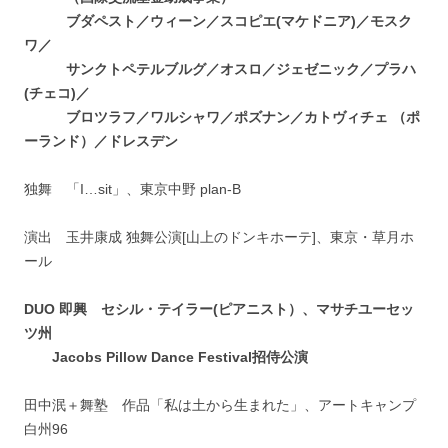
ブダペスト／ウィーン／スコピエ(マケドニア)／モスク
ワ／
サンクトペテルブルグ／オスロ／ジェゼニック／プラハ
(チェコ)／
ブロツラフ／ワルシャワ／ポズナン／カトヴィチェ （ポ
ーランド）／ドレスデン
独舞 「I…sit」、東京中野 plan-B
演出 玉井康成 独舞公演[山上のドンキホーテ]、東京・草月ホ
ール
DUO 即興 セシル・テイラー(ピアニスト）、マサチユーセッ
ツ州
Jacobs Pillow Dance Festival招侍公演
田中泯＋舞塾 作品「私は土から生まれた」、アートキャンプ
白州96