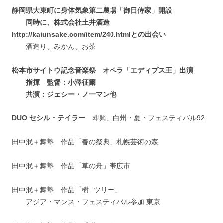
静岡県大東町に身体気象第二農場「御日侍家」開設
同時に、株式会社土井酒造
http://kaiunsake.com/item/240.htmlとの出会い
酒造り、みかん、お茶
松本市サイトウ記念音楽祭 オペラ「エディプス王」出演
指揮 監督：小澤征爾
共演：ジェシー・ノ一マン他
DUO セシル・テイラー
即興、白州・夏・フェスティバル92
田中泯＋舞塾 作品「春の祭典」札幌芸術の森
田中泯＋舞塾 作品「草の舟」帯広市
田中泯＋舞塾 作品「樹─ツリー」
アジア・マンス・フェスティバル参加 東京