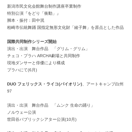
新潟市民文化会館舞台制作講座卒業制作
特別公演『をどり「衝動」』
脚本・振付：田中泯
柏崎市伝統舞踊 国指定無形文化財「綾子舞」を原点とした作品
国際共同制作シリーズ開始
演出・出演 舞台作品 「グリム・グリム」
チェコ・プラハ ARCHA劇場と共同制作
現地ダンサーと俳優により構成
プラハにて(6月)
DUO フェリックス・ライコ(バイオリン)
、アートキャンプ白州
97
演出・出演 舞台作品 「ムンク 生命の踊り」
ノルウェー公演
世田谷パブリックシアター公演(10月)