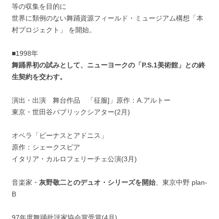
等の収集を目的に
世界に類例のない舞踊資源フィールド・ミュージアム構想「本
村プロジェクト」 を開始。
■1998年
舞踊界初の試みとして、ニューヨークの「P.S.1美術館」との終
生契約を交わす。
演出・出演 舞台作品 「征服]」原作：A.アルトー
東京・世田谷パブリックシアター(2月)
オペラ「ビーナスとアドニス」
原作：シェークスピア
イタリア・カルロフェリーチェ公演(3月)
音楽家・
灰野敬二とのデュオ・シリーズを開始
、東京中野 plan-
B
97年度舞踊批評家協会賞受賞(4月)