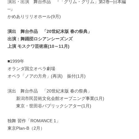
演出・出演 舞台作品 『「グリム・グリム」第2巻─日本編
─』
かめありリリオホール(9月)
演出 舞台作品 「20世紀末版 春の祭典」
出演：舞踊団ロシアンシーズンズ
上演 モスクワ芸術座(10～11月)
■1999年
オランダ国立オペラ劇場
オペラ「ノアの方舟」(再演) 振付(1月)
演出 舞台作品 「20世紀末版 春の祭典」
新潟市民芸術文化会館オープニング事業(1月)
東京・世田谷パブリックシアター(1月)
独舞 習作「ROMANCE 1」
東京Plan-B（2月）