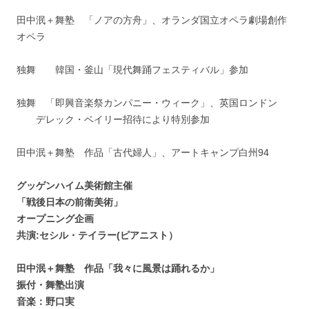
田中泯＋舞塾 「ノアの方舟」、オランダ国立オペラ劇場創作
オペラ
独舞 韓国・釜山「現代舞踊フェスティバル」参加
独舞 「即興音楽祭カンパニー・ウィーク」、英国ロンドン
デレック・ベイリー招待により特別参加
田中泯＋舞塾 作品「古代婦人」、アートキャンプ白州94
グッゲンハイム美術館主催
「戦後日本の前衛美術」
オープニング企画
共演:セシル・テイラー(ピアニスト）
田中泯＋舞塾 作品「我々に風景は踊れるか」
振付・舞塾出演
音楽：野口実