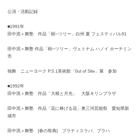
公演・活動記録
■1991年
田中泯＋舞塾 作品「樹─ツリー」白州 夏 フェスティバル91
田中泯＋舞塾 作品「樹─ツリー」ヴェトナム ハノイ ホーチミン
市
独舞 ニューヨーク P.S.1美術館「0ut of Site」展 参加
■1992年
田中泯＋舞塾 作品「大根と月光」 大阪キリンプラザ
田中泯＋舞塾 作品「花に棒げる花」奥三河芸能祭 愛知県新
城市
田中泯＋舞塾 [春の祭典] ブラティスラバ、プラハ