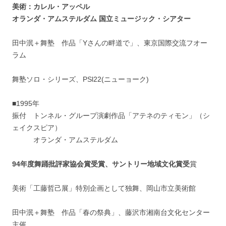
美術：カレル・アッペル
オランダ・アムステルダム 国立ミュージック・シアター
田中泯＋舞塾 作品「Yさんの畔道で」、東京国際交流フオー
ラム
舞塾ソロ・シリーズ、PSl22(ニューョーク)
■1995年
振付 トンネル・グループ演劇作品「アテネのティモン」（シ
ェイクスピア）
オランダ・アムステルダム
94年度舞踊批評家協会賞受賞、サントリー地域文化賞受
賞
美術「工藤哲己展」特別企画として独舞、岡山市立美術館
田中泯＋舞塾 作品「春の祭典」、藤沢市湘南台文化センター
主催