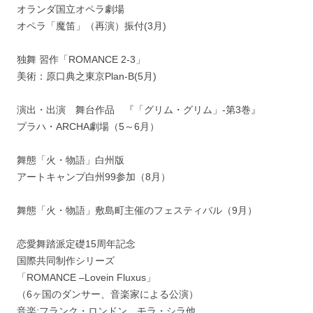
オランダ国立オペラ劇場
オペラ「魔笛」（再演）振付(3月)
独舞 習作「ROMANCE 2-3」
美術：原口典之東京Plan-B(5月)
演出・出演 舞台作品 『「グリム・グリム」-第3巻』
プラハ・ARCHA劇場（5～6月）
舞態「火・物語」白州版
アートキャンプ白州99参加（8月）
舞態「火・物語」敷島町主催のフェスティバル（9月）
恋愛舞踏派定礎15周年記念
国際共同制作シリーズ
「ROMANCE –Lovein Fluxus」
（6ヶ国のダンサー、音楽家による公演）
音楽:フランク・ロンドン、モラ・シラ他