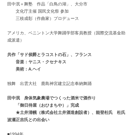
田中泯＋舞塾 作品「白鳥の湖」、大分市
文化庁主催 国民文化祭 参加
三枝成彰（作曲家）プロデュース
アメリカ、ベニントン大学舞踊学部客員教授（国際交流基金助
成派遣）
共作「サド侯爵とラコストの石」、フランス
音楽：ヤニス・クセナキス
美術：A.ヘイ
独舞 出雲大社 鹿島神宮建立記念奉納舞踊
田中泯 身体気象農場でつくった酒米で酒作り
「御日待屋（おひまちや）」完成
★土井清幌（株式会社土井酒造創設者）、能登杜氏 杜氏
波瀬正吉氏との出会い
■1994年