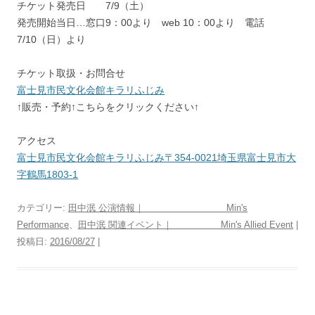
チケット発売日 7/9（土）
発売開始当日…窓口9：00より web 10：00より 電話
7/10（日）より
チケット取扱・お問合せ
富士見市民文化会館キラリふじみ
↑販売・予約↑こちらをクリックください↑
アクセス
富士見市民文化会館キラリふじみ〒354-0021埼玉県富士見市大
字鶴馬1803-1
カテゴリー:
田中泯 公演情報｜ Min's
Performance
、
田中泯 関連イベント｜ Min's Allied Event
|
投稿日:
2016/08/27
|