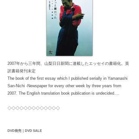
2007年から三年間、山梨日日新聞に連載したエッセイの書籍化。英
訳書籍発刊未定
The book of the first essay which I published serially in Yamanashi
San-Nichi -Newspaper for every other week by three years from
2007. The English translation book publication is undecided….
◇◇◇◇◇◇◇◇◇◇◇◇◇
DVD発売｜DVD SALE