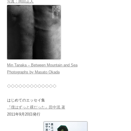
写真：岡田正人
Min Tanaka – Between Mountain and Sea
Photographs by Masato Okada
◇◇◇◇◇◇◇◇◇◇◇◇◇
はじめてのエッセイ集
『僕はずっと裸だった』田中泯 著
2011年9月20日発行