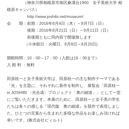
（神奈川県相模原市南区麻溝台1900 女子美術大学 相
模原キャンパス）
http://www.joshibi.net/museum/
会 期：前期：2016年8月4日（木）～8月7日（日）
後期：2016年8月21日（日）～9月11日（日）
前後期ともに同内容で開催致します
（※休館日：火曜日、8月8日～8月20日)
開館時間：10：00～17：00（入館は16：30まで）
入 館 料 ：無料
田原桂一と女子美術大学は、田原桂一の主な制作テーマである
「光」を主題に、それぞれに新作を制作し、展覧会「田原桂一
in JOSHIBI 〈光合成〉プロジェクト「奥の細道」」として一堂
にご覧いただきます。本展のために、田原桂一と女子美の学生
たちは各々の感じる『現代版 奥の細道』を競作で表現しまし
た。ひとつの言葉から生まれた多様な作品をお楽しみ頂ければ
幸いです。(株式会社ビィルト)