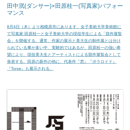
田中泯(ダンサー)×田原桂一(写真家)パフォー
マンス
8月4日（木）より相模原市にあります、女子美術大学美術館に
て写真家:田原桂一と女子美術大学の現役学生による「競作展覧
会」を開催する。通常、作家の展示と美大生の制作展とは分け
られている事が多い中、実験的ではあるが、田原桂一の強い希
望により、現役美大生とアーティストによる競作展覧会として
発表する。田原の新作の他に、代表作『窓』『ポラロイド』
『Torse』も展示される。