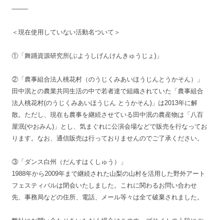
——–
＜現在使用していない活動名ついて＞
①「舞踊資源研究所(ぶようしげんけんきゅうじょ)」
②「農事組合法人桃花村（のうじくみあいほうじんとうかそん）」
田中泯との農業共同生活の中で若者達で組織されていた「農事組合
法人桃花村(のうじくみあいほうじん とうかそん)」は2013年に解
散。ただし、現在も農事を継続させている田中泯の農産物は「八百
屋泯(やおみん)」とし、気まぐれに公演会場などで販売を行なってお
ります。なお、通信販売は行っておりませんのでご了承ください。
③「ダンス白州（だんすはくしゅう）」
1988年から2009年まで継続された山梨の山村を活用した野外アート
フェスティバルは閉会いたしました。これに関わるお問い合わせ
先、事務局などの住所、電話、メール等々は全て破棄されました。