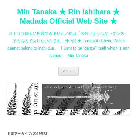
コ
ン
Min Tanaka ★ Rin Ishihara ★
テ
ン
ツ
Madada Official Web Site ★
へ
ス
キ
オドリは個人に所属できません／私は「名付けようもないダンス」
ッ
プ
そのものでありたいのです。田中泯 ★ I am just dancer. Dance
cannot belong to individual. I want to be “dance” itself which is non
named. Min Tanaka
メニュー
月別アーカイブ:
2016年8月