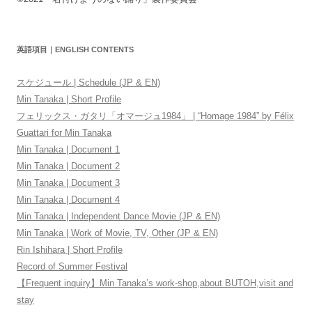
英語項目｜ENGLISH CONTENTS
スケジュール | Schedule (JP & EN)
Min Tanaka | Short Profile
フェリックス・ガタリ「オマージュ1984」 | “Homage 1984” by Félix
Guattari for Min Tanaka
Min Tanaka | Document 1
Min Tanaka | Document 2
Min Tanaka | Document 3
Min Tanaka | Document 4
Min Tanaka | Independent Dance Movie (JP & EN)
Min Tanaka | Work of Movie, TV, Other (JP & EN)
Rin Ishihara | Short Profile
Record of Summer Festival
【Frequent inquiry】Min Tanaka’s work-shop,about BUTOH,visit and
stay