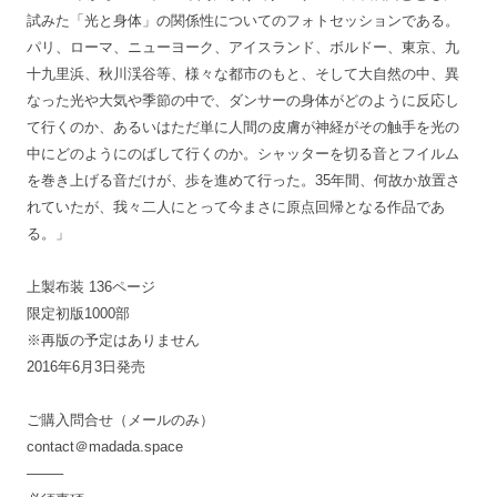
試みた「光と身体」の関係性についてのフォトセッションである。
パリ、ローマ、ニューヨーク、アイスランド、ボルドー、東京、九
十九里浜、秋川渓谷等、様々な都市のもと、そして大自然の中、異
なった光や大気や季節の中で、ダンサーの身体がどのように反応し
て行くのか、あるいはただ単に人間の皮膚が神経がその触手を光の
中にどのようにのばして行くのか。シャッターを切る音とフイルム
を巻き上げる音だけが、歩を進めて行った。35年間、何故か放置さ
れていたが、我々二人にとって今まさに原点回帰となる作品であ
る。」
上製布装 136ページ
限定初版1000部
※再版の予定はありません
2016年6月3日発売
ご購入問合せ（メールのみ）
contact＠madada.space
——–