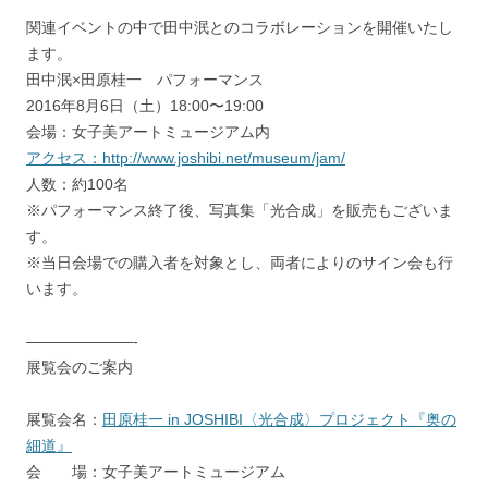
関連イベントの中で田中泯とのコラボレーションを開催いたし
ます。
田中泯×田原桂一 パフォーマンス
2016年8月6日（土）18:00〜19:00
会場：女子美アートミュージアム内
アクセス：http://www.joshibi.net/museum/jam/
人数：約100名
※パフォーマンス終了後、写真集「光合成」を販売もございま
す。
※当日会場での購入者を対象とし、両者によりのサイン会も行
います。
———————-
展覧会のご案内
展覧会名：
田原桂一 in JOSHIBI〈光合成〉プロジェクト『奥の
細道』
会 場：女子美アートミュージアム