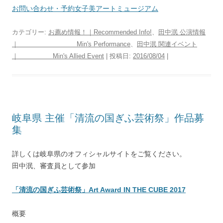
お問い合わせ・予約女子美アートミュージアム
カテゴリー:
お薦め情報！｜Recommended Info!
、
田中泯 公演情報
｜ Min's Performance
、
田中泯 関連イベント
｜ Min's Allied Event
| 投稿日:
2016/08/04
|
岐阜県 主催「清流の国ぎふ芸術祭」作品募
集
詳しくは岐阜県のオフィシャルサイトをご覧ください。
田中泯、審査員として参加
「清流の国ぎふ芸術祭」Art Award IN THE CUBE 2017
概要