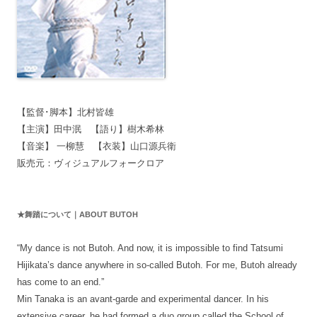
【監督･脚本】北村皆雄
【主演】田中泯 【語り】樹木希林
【音楽】 一柳慧 【衣装】山口源兵衛
販売元：ヴィジュアルフォークロア
★舞踏について｜ABOUT BUTOH
“My dance is not Butoh. And now, it is impossible to find Tatsumi
Hijikata’s dance anywhere in so-called Butoh. For me, Butoh already
has come to an end.”
Min Tanaka is an avant-garde and experimental dancer. In his
extensive career, he had formed a duo group called the School of