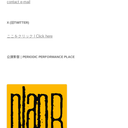
contact e-mail
X (旧TWITTER)
ここをクリック | Click here
公演常宿｜PERIODIC PERFORMANCE PLACE