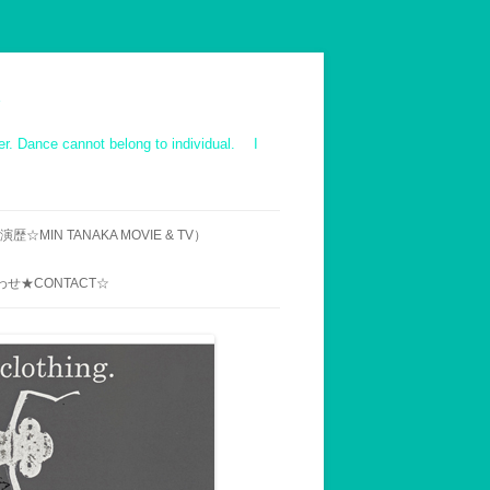
ot belong to individual. I
☆MIN TANAKA MOVIE & TV）
IE ｜TV｜OTHER
せ★CONTACT☆
ス映像 作品一覧
での来村へのお断り
用メールアドレス
UENT INQUIRY】MIN
’S WORK-SHOP,ABOUT
VISIT AND STAY