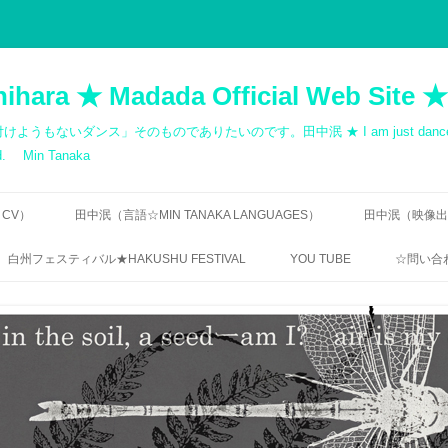
hihara ★ Madada Official Web Site ★
ス」そのものでありたいのです。田中泯 ★ I am just dancer. Dance cann
med. Min Tanaka
 CV）
田中泯（言語☆MIN TANAKA LANGUAGES）
田中泯（映像出演歴
寺田透 ｜「無言の告知」
出演一覧｜MOV
白州フェスティバル★HAKUSHU FESTIVAL
YOU TUBE
☆問い合わ
QUOTATIONS: MIN TANAKA
自主制作 ダン
RIN ISHIHARA / DANCE
無許可
CHOREOGRAPHY
田中泯｜地を這う前衛
ご連絡
田中泯「場踊り」映像資料
フェリックス・ガタリ｜オマージュ
【FREQ
1984 / HOMAGE 1984 BY FÉLIX
“THE UNNAMEABLE DANCE”
TANAKA
GUATTARI
DIRECTOR’S INTERVIEW
BUTOH,