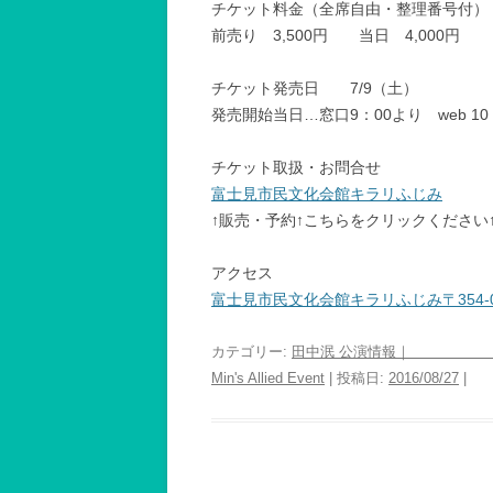
チケット料金（全席自由・整理番号
前売り 3,500円 当日 4,000円
チケット発売日 7/9（土）
発売開始当日…窓口9：00より web 10
チケット取扱・お問合せ
富士見市民文化会館キラリふじみ
↑販売・予約↑こちらをクリックください
アクセス
富士見市民文化会館キラリふじみ〒354-0
カテゴリー:
田中泯 公演情報｜ Min'
Min's Allied Event
| 投稿日:
2016/08/27
|