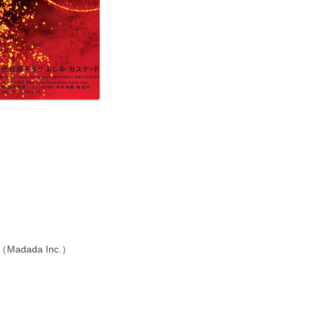
生き物本来の居方を取り戻す。舞踊
家・田中泯に聞く「カラダ」
国際交流基金 アーティストインタビ
ュー THE JAPAN FOUNDATION
ARTIST INTERVIEW
ada Inc.）