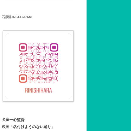
石原淋 INSTAGRAM
犬童一心監督
映画「名付けようのない踊り」