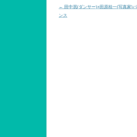
投
←
田中泯(ダンサー)×田原桂一(写真家)
稿
ンス
ナ
ビ
ゲ
ー
シ
ョ
ン