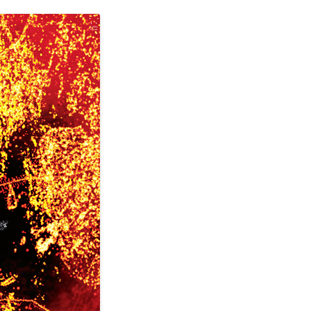
木幡和枝｜土方巽著 『病める舞姫』
木幡和枝｜ 批評「デレク・ベイリー
と田中泯」
田中泯『私の存在の粒子的部分のす
べてがダンスです』
博報堂 雑誌「広報」2012.9
INTERVIEW BY LUIZ FELIPE REIS
“O GLOBO” JULY 2014 | RIO DE
JANEIRO
山梨日日新聞 2015年元旦版
『REAL KYOTO』 レビュー
ウェブマガジン ダンスエディショ
ン「田中泯『オドリ』インタビュ
ー！」