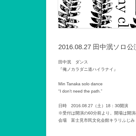
記録2001～2002
記録2003～2004
記録2005～2006
記録2007
2016.08.27 田中泯ソ
記録2008
田中泯 ダンス
記録2009
『俺ノカラダニ道ハイラナイ』
記録2010年以後
Min Tanaka solo dance
“I don’t need the path.”
日時 2016.08.27（土）18：30開演
※受付は開演の60分前より。開場は開演
会場 富士見市民文化会館キラリふじみ