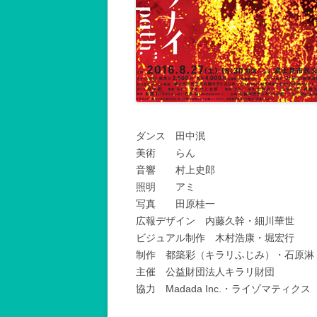
ダンス 田中泯
美術 らん
音響 村上史郎
照明 アミ
写真 田原桂一
広報デザイン 内藤久幹・細川華世
ビジュアル制作 木村浩康・堀宏行
制作 都築彩（キラリふじみ）・石原淋（Mad
主催 公益財団法人キラリ財団
協力 Madada Inc.・ライゾマティクス