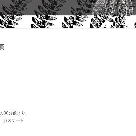
“THEME” FALL 2006｜ART
ABOUT 
QUARTERLY- NEW YORK
WORK
プ
「サーキュレーションと文化」田中
泯さんに聴く
ロ公演
田中泯｜生きることからダンスは生
まれる
MIN TANAKA AND ALANNA
HEISS CONVERSATION
石井達朗｜手紙
田中泯｜『舞踊資源』考 / ON
“DANCE AS A NATURAL
の30分前より。
RESOURCE” MIN TANAKA
 カスケード
田中泯｜『身体感覚』考