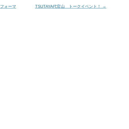
パフォーマ
TSUTAYA代官山 トークイベント！
→