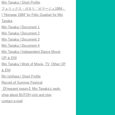
Min Tanaka | Short Profile
フェリックス・ガタリ「オマージュ1984」
| “Homage 1984” by Félix Guattari for Min
Tanaka
Min Tanaka | Document 1
Min Tanaka | Document 2
Min Tanaka | Document 3
Min Tanaka | Document 4
Min Tanaka | Independent Dance Movie
(JP & EN)
Min Tanaka | Work of Movie, TV, Other (JP
& EN)
Rin Ishihara | Short Profile
Record of Summer Festival
【Frequent inquiry】Min Tanaka’s work-
shop,about BUTOH,visit and stay
contact e-mail