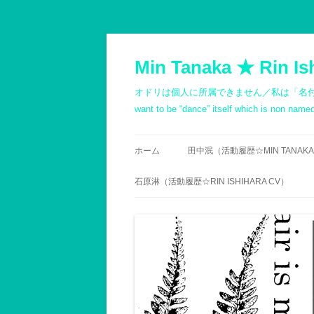
コ
ン
テ
Min Tanaka ★ Rin Is
ン
ツ
へ
オドリは個人に所属できません／私は「名付けようもないダン
ス
キ
want to be “dance” itself which is non na
ッ
プ
ホーム
田中泯（活動履歴☆MIN TANAKA
PROFILE
石原淋（活動履歴☆RIN ISHIHARA CV）
略歴（箇条書き）
履歴
記録1980以前
PROFILE
記録1981～1990
石原志保／文書 -斎藤顕
記録1991～2000