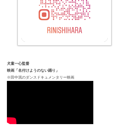
犬童一心監督
映画「名付けようのない踊り」
※田中泯のダンスドキュメンタリー映画