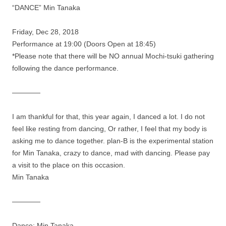
“DANCE” Min Tanaka
Friday, Dec 28, 2018
Performance at 19:00 (Doors Open at 18:45)
*Please note that there will be NO annual Mochi-tsuki gathering
following the dance performance.
————
I am thankful for that, this year again, I danced a lot. I do not
feel like resting from dancing, Or rather, I feel that my body is
asking me to dance together. plan-B is the experimental station
for Min Tanaka, crazy to dance, mad with dancing. Please pay
a visit to the place on this occasion.
Min Tanaka
————
Dance: Min Tanaka