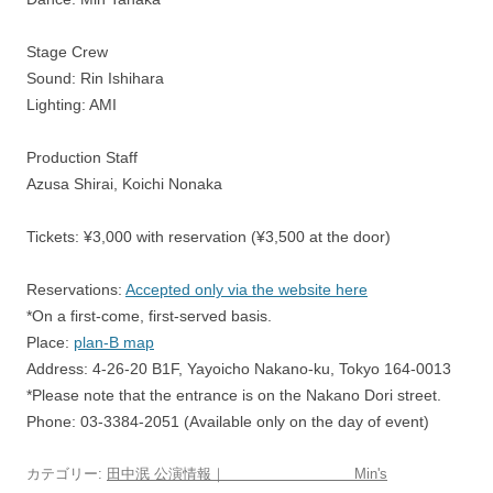
Stage Crew
Sound: Rin Ishihara
Lighting: AMI
Production Staff
Azusa Shirai, Koichi Nonaka
Tickets: ¥3,000 with reservation (¥3,500 at the door)
Reservations:
Accepted only via the website here
*On a first-come, first-served basis.
Place:
plan-B map
Address: 4-26-20 B1F, Yayoicho Nakano-ku, Tokyo 164-0013
*Please note that the entrance is on the Nakano Dori street.
Phone: 03-3384-2051 (Available only on the day of event)
カテゴリー:
田中泯 公演情報｜ Min's