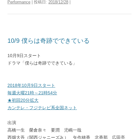
Performance
| 投稿日:
2018/12/28
|
10/9 僕らは奇跡でできている
10月9日スタート
ドラマ「僕らは奇跡でできている」
2018年10月9日スタート
毎週火曜21時～21時54分
★初回20分拡大
カンテレ・フジテレビ系全国ネット
出演
高橋一生 榮倉奈々 要潤 児嶋一哉
西畑大吾（関西ジャニーズJr.） 矢作穂香 北香那 広田亮