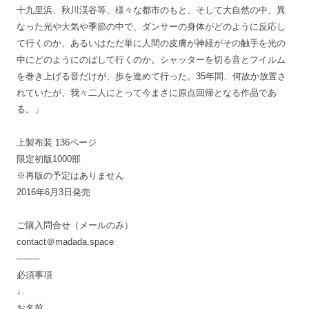
十九里浜、秋川渓谷等、様々な都市のもと、そして大自然の中、異
なった光や大気や季節の中で、ダンサーの身体がどのように反応し
て行くのか、あるいはただ単に人間の皮膚が神経がその触手を光の
中にどのようにのばして行くのか。シャッターを切る音とフイルム
を巻き上げる音だけが、歩を進めて行った。35年間、何故か放置さ
れていたが、我々二人にとって今まさに原点回帰となる作品であ
る。」
上製布装 136ページ
限定初版1000部
※再版の予定はありません
2016年6月3日発売
ご購入問合せ（メールのみ）
contact＠madada.space
——–
必須事項
↓
お名前