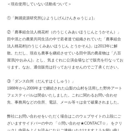
＜現在使用していない活動名ついて＞
①「舞踊資源研究所(ぶようしげんけんきゅうじょ)」
②「農事組合法人桃花村（のうじくみあいほうじんとうかそん）」
田中泯との農業共同生活の中で若者達で組織されていた「農事組合
法人桃花村(のうじくみあいほうじん とうかそん)」は2013年に解
散。ただし、現在も農事を継続させている田中泯の農産物は「八百
屋泯(やおみん)」とし、気まぐれに公演会場などで販売を行なってお
ります。なお、通信販売は行っておりませんのでご了承ください。
③「ダンス白州（だんすはくしゅう）」
1988年から2009年まで継続された山梨の山村を活用した野外アート
フェスティバルは閉会いたしました。これに関わるお問い合わせ
先、事務局などの住所、電話、メール等々は全て破棄されました。
弊社にお問い合わせをいただく場合はこのウェブサイトの上段にご
ざいますサイドバーの中の 「☆問い合わせ★CONTACT☆」 をクリ
ックし内容をよくお読みになりご連絡いただけますようお願い申し