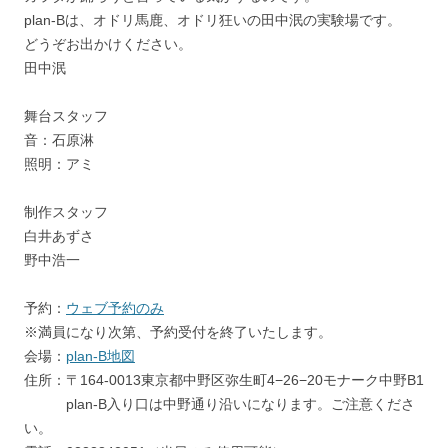
plan-Bは、オドリ馬鹿、オドリ狂いの田中泯の実験場です。
どうぞお出かけください。
田中泯
舞台スタッフ
音：石原淋
照明：アミ
制作スタッフ
白井あずさ
野中浩一
予約：
ウェブ予約のみ
※満員になり次第、予約受付を終了いたします。
会場：
plan-B地図
住所：〒164-0013東京都中野区弥生町4−26−20モナーク中野B1
plan-B入り口は中野通り沿いになります。ご注意くださ
い。