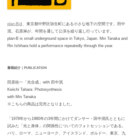
plan-B
は、東京都中野区弥生町にある小さな地下の空間です。田中
泯、石原淋が、年間を通して公演を繰り返し行っています。
plan-B is small underground space in Tokyo, Japan. Min Tanaka and
Rin Ishihara hold a performance repeatedly through the year.
書籍紹介｜PUBLICATION
田原桂一「光合成」with 田中泯
Keiichi Tahara: Photosynthesis
with Min Tanaka
※こちらの商品は完売となりました。
「1978年から1980年の3年間にかけてダンサー・田中泯氏とともに
試みた「光と身体」の関係性についてのフォトセッションである。
パリ、ローマ、ニューヨーク、アイスランド、ボルドー、東京、九