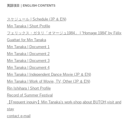
英語項目｜ENGLISH CONTENTS
スケジュール | Schedule (JP & EN)
Min Tanaka | Short Profile
フェリックス・ガタリ「オマージュ1984」 | “Homage 1984” by Félix
Guattari for Min Tanaka
Min Tanaka | Document 1
Min Tanaka | Document 2
Min Tanaka | Document 3
Min Tanaka | Document 4
Min Tanaka | Independent Dance Movie (JP & EN)
Min Tanaka | Work of Movie, TV, Other (JP & EN)
Rin Ishihara | Short Profile
Record of Summer Festival
【Frequent inquiry】Min Tanaka’s work-shop,about BUTOH,visit and
stay
contact e-mail