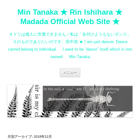
コ
ン
Min Tanaka ★ Rin Ishihara ★
テ
ン
ツ
Madada Official Web Site ★
へ
ス
キ
オドリは個人に所属できません／私は「名付けようもないダンス」
ッ
プ
そのものでありたいのです。田中泯 ★ I am just dancer. Dance
cannot belong to individual. I want to be “dance” itself which is non
named. Min Tanaka
メニュー
月別アーカイブ:
2018年12月