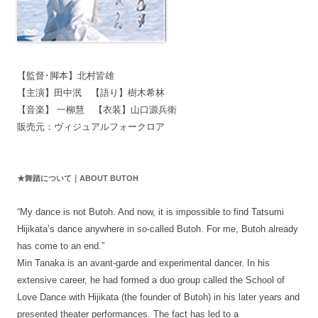
【監督･脚本】北村皆雄
【主演】田中泯 【語り】樹木希林
【音楽】 一柳慧 【衣装】山口源兵衛
販売元：ヴィジュアルフォークロア
★舞踏について｜ABOUT BUTOH
“My dance is not Butoh. And now, it is impossible to find Tatsumi
Hijikata’s dance anywhere in so-called Butoh. For me, Butoh already
has come to an end.”
Min Tanaka is an avant-garde and experimental dancer. In his
extensive career, he had formed a duo group called the School of
Love Dance with Hijikata (the founder of Butoh) in his later years and
presented theater performances. The fact has led to a