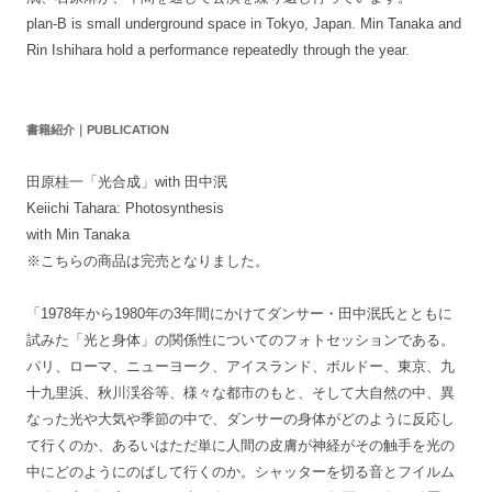
plan-B is small underground space in Tokyo, Japan. Min Tanaka and
Rin Ishihara hold a performance repeatedly through the year.
書籍紹介｜PUBLICATION
田原桂一「光合成」with 田中泯
Keiichi Tahara: Photosynthesis
with Min Tanaka
※こちらの商品は完売となりました。
「1978年から1980年の3年間にかけてダンサー・田中泯氏とともに
試みた「光と身体」の関係性についてのフォトセッションである。
パリ、ローマ、ニューヨーク、アイスランド、ボルドー、東京、九
十九里浜、秋川渓谷等、様々な都市のもと、そして大自然の中、異
なった光や大気や季節の中で、ダンサーの身体がどのように反応し
て行くのか、あるいはただ単に人間の皮膚が神経がその触手を光の
中にどのようにのばして行くのか。シャッターを切る音とフイルム