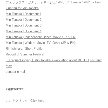
フェリックス・ガタリ「オマージュ1984」 | “Homage 1984” by Félix
Guattari for Min Tanaka
Min Tanaka | Document 1
Min Tanaka | Document 2
Min Tanaka | Document 3
Min Tanaka | Document 4
Min Tanaka | Independent Dance Movie (JP & EN)
Min Tanaka | Work of Movie, TV, Other (JP & EN)
Rin Ishihara | Short Profile
Record of Summer Festival
【Frequent inquiry】Min Tanaka’s work-shop,about BUTOH,visit and
stay
contact e-mail
X (旧TWITTER)
ここをクリック | Click here