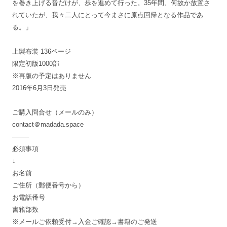
を巻き上げる音だけが、歩を進めて行った。35年間、何故か放置さ
れていたが、我々二人にとって今まさに原点回帰となる作品であ
る。」
上製布装 136ページ
限定初版1000部
※再版の予定はありません
2016年6月3日発売
ご購入問合せ（メールのみ）
contact＠madada.space
——–
必須事項
↓
お名前
ご住所（郵便番号から）
お電話番号
書籍部数
※メールご依頼受付→入金ご確認→書籍のご発送