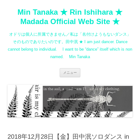
コ
ン
Min Tanaka ★ Rin Ishihara ★
テ
ン
ツ
Madada Official Web Site ★
へ
ス
キ
オドリは個人に所属できません／私は「名付けようもないダンス」
ッ
プ
そのものでありたいのです。田中泯 ★ I am just dancer. Dance
cannot belong to individual. I want to be “dance” itself which is non
named. Min Tanaka
メニュー
2018年12月28日【金】田中泯ソロダンス in