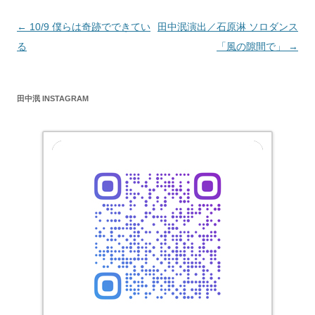
投
←
10/9 僕らは奇跡でできてい
田中泯演出／石原淋 ソロダンス
稿
る
「風の隙間で」
→
ナ
ビ
田中泯 INSTAGRAM
ゲ
ー
シ
ョ
ン