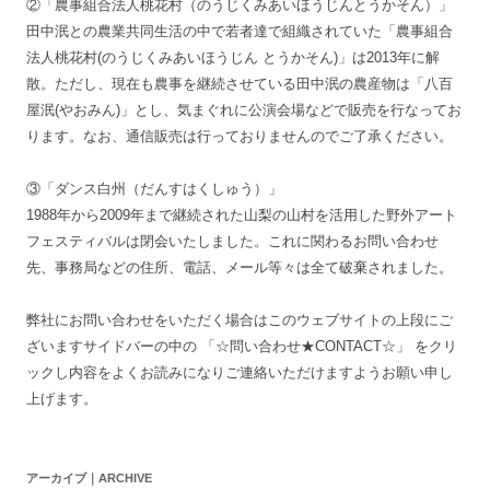
②「農事組合法人桃花村（のうじくみあいほうじんとうかそん）」
田中泯との農業共同生活の中で若者達で組織されていた「農事組合
法人桃花村(のうじくみあいほうじん とうかそん)」は2013年に解
散。ただし、現在も農事を継続させている田中泯の農産物は「八百
屋泯(やおみん)」とし、気まぐれに公演会場などで販売を行なってお
ります。なお、通信販売は行っておりませんのでご了承ください。
③「ダンス白州（だんすはくしゅう）」
1988年から2009年まで継続された山梨の山村を活用した野外アート
フェスティバルは閉会いたしました。これに関わるお問い合わせ
先、事務局などの住所、電話、メール等々は全て破棄されました。
弊社にお問い合わせをいただく場合はこのウェブサイトの上段にご
ざいますサイドバーの中の 「☆問い合わせ★CONTACT☆」 をクリ
ックし内容をよくお読みになりご連絡いただけますようお願い申し
上げます。
アーカイブ｜ARCHIVE