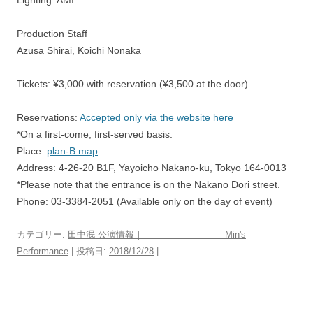
Production Staff
Azusa Shirai, Koichi Nonaka
Tickets: ¥3,000 with reservation (¥3,500 at the door)
Reservations:
Accepted only via the website here
*On a first-come, first-served basis.
Place:
plan-B map
Address: 4-26-20 B1F, Yayoicho Nakano-ku, Tokyo 164-0013
*Please note that the entrance is on the Nakano Dori street.
Phone: 03-3384-2051 (Available only on the day of event)
カテゴリー:
田中泯 公演情報｜ Min's
Performance
| 投稿日:
2018/12/28
|