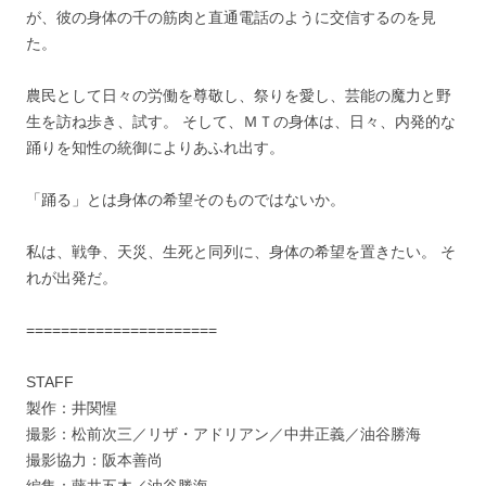
が、彼の身体の千の筋肉と直通電話のように交信するのを見
た。
農民として日々の労働を尊敬し、祭りを愛し、芸能の魔力と野
生を訪ね歩き、試す。 そして、ＭＴの身体は、日々、内発的な
踊りを知性の統御によりあふれ出す。
「踊る」とは身体の希望そのものではないか。
私は、戦争、天災、生死と同列に、身体の希望を置きたい。 そ
れが出発だ。
======================
STAFF
製作：井関惺
撮影：松前次三／リザ・アドリアン／中井正義／油谷勝海
撮影協力：阪本善尚
編集：藤井五木／油谷勝海