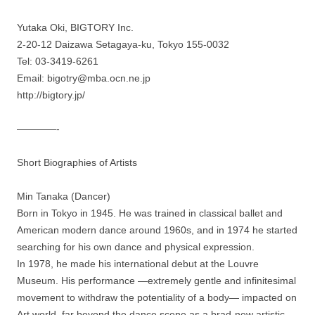
Yutaka Oki, BIGTORY Inc.
2-20-12 Daizawa Setagaya-ku, Tokyo 155-0032
Tel: 03-3419-6261
Email: bigotry@mba.ocn.ne.jp
http://bigtory.jp/
————-
Short Biographies of Artists
Min Tanaka (Dancer)
Born in Tokyo in 1945. He was trained in classical ballet and
American modern dance around 1960s, and in 1974 he started
searching for his own dance and physical expression.
In 1978, he made his international debut at the Louvre
Museum. His performance —extremely gentle and infinitesimal
movement to withdraw the potentiality of a body— impacted on
Art world, far beyond the dance scene as a brad-new artistic