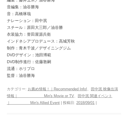
音編集：油谷勝海
音：高橋琢哉
ナレーション：田中泯
スチール：原田大三郎／油谷勝
衣装協力：誉田屋源兵衛
インドネシアプロデュース：高城芳秋
制作：青木千波／デザイニングジム
DVDデザイン：池田博範
DVD制作進行：佐藤敦嗣
流通：ホリプロ
監督：油谷勝海
カテゴリー:
お薦め情報！｜Recommended Info!
、
田中泯 映像出演
情報｜ Min's Movie or TV
、
田中泯 関連イベント
｜ Min's Allied Event
| 投稿日:
2018/09/01
|