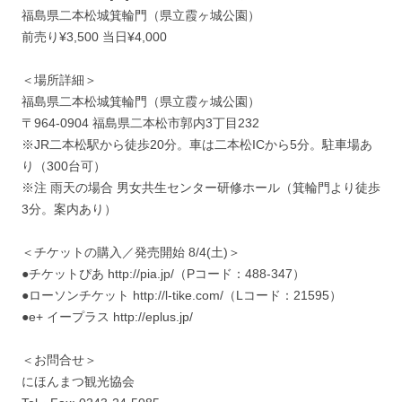
福島県二本松城箕輪門（県立霞ヶ城公園）
前売り¥3,500 当日¥4,000
＜場所詳細＞
福島県二本松城箕輪門（県立霞ヶ城公園）
〒964-0904 福島県二本松市郭内3丁目232
※JR二本松駅から徒歩20分。車は二本松ICから5分。駐車場あ
り（300台可）
※注 雨天の場合 男女共生センター研修ホール（箕輪門より徒歩
3分。案内あり）
＜チケットの購入／発売開始 8/4(土)＞
●チケットぴあ http://pia.jp/（Pコード：488-347）
●ローソンチケット http://l-tike.com/（Lコード：21595）
●e+ イープラス http://eplus.jp/
＜お問合せ＞
にほんまつ観光協会