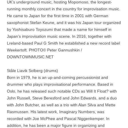
UK’s underground music, hosting Mopomoso, the longest-
running monthly concert in the country for improvisation music.
He came to Japan for the first time in 2001 with German
saxophonist Stefan Keune, and it was his Japan tour organized
by Yoshisaburo Toyozumi that made a name for himself in
Japan’s improvisation music scene. In 2016, together with
Lreland-based Paul G Smith he established a new record label
Weekertoft. PHOTO© Peter Gannushkin /
DOWNTOWNMUSIC.NET
Ståle Liavik Solberg (drums)
Born in 1979, he is an up-and-coming percussionist and
drummer who plays improvisational performance. Based in
Oslo, he has released such notable CDs as Will It Float? with
John Russell, Steve Beresford and John Edwards, and a duo
with John Butcher, as well as a trio with Alan Silva and Mette
Rasmussen. His latest work, Imaginary Numbers, was
recorded with Joe McPhee and Pascal Niggenkemper. In
addition, he has been a major figure in organizing and