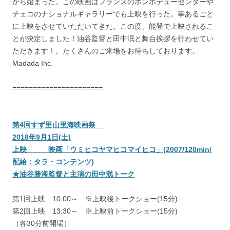
から始まった。この映画はフランスのポンポデューセンターや
チェコのナショナルギャラリーでも上映を行った。事あるごと
に上映をさせていただいてきた。この度、能登で上映されるこ
とが決定しました！油谷監督と田中泯と舞台挨拶を行わせてい
ただきます！。たくさんのご来場をお待ちしております。
Madada Inc.
======================
第4回すず里山里海映画祭
2018年9月1日(土)
上映 映画「ウミヒコヤマヒコマイヒコ」(2007/120min/
配給：タラ・コンテンツ)
★油谷勝海監督と主演の田中泯トーク
第1回上映 10:00～ ※上映後トークショー(15分)
第2回上映 13:30～ ※上映前トークショー(15分)
（各30分前開場）