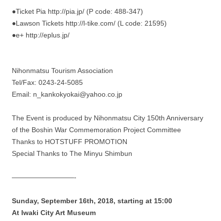
●Ticket Pia http://pia.jp/ (P code: 488-347)
●Lawson Tickets http://l-tike.com/ (L code: 21595)
●e+ http://eplus.jp/
Nihonmatsu Tourism Association
Tel/Fax: 0243-24-5085
Email: n_kankokyokai@yahoo.co.jp
The Event is produced by Nihonmatsu City 150th Anniversary
of the Boshin War Commemoration Project Committee
Thanks to HOTSTUFF PROMOTION
Special Thanks to The Minyu Shimbun
—————————-
Sunday, September 16th, 2018, starting at 15:00
At Iwaki City Art Museum