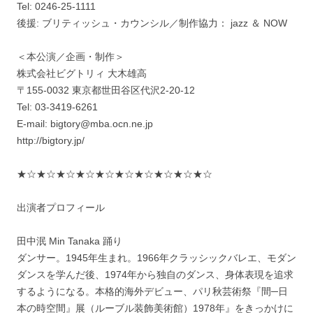
Tel: 0246-25-1111
後援: ブリティッシュ・カウンシル／制作協力： jazz ＆ NOW
＜本公演／企画・制作＞
株式会社ビグトリィ 大木雄高
〒155-0032 東京都世田谷区代沢2-20-12
Tel: 03-3419-6261
E-mail: bigtory@mba.ocn.ne.jp
http://bigtory.jp/
★☆★☆★☆★☆★☆★☆★☆★☆★☆★☆
出演者プロフィール
田中泯 Min Tanaka 踊り
ダンサー。1945年生まれ。1966年クラッシックバレエ、モダン
ダンスを学んだ後、1974年から独自のダンス、身体表現を追求
するようになる。本格的海外デビュー、パリ秋芸術祭『間─日
本の時空間』展（ルーブル装飾美術館）1978年』をきっかけに