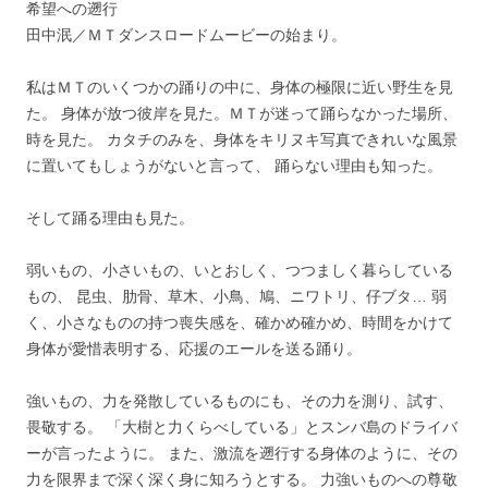
希望への遡行
田中泯／ＭＴダンスロードムービーの始まり。
私はＭＴのいくつかの踊りの中に、身体の極限に近い野生を見
た。 身体が放つ彼岸を見た。ＭＴが迷って踊らなかった場所、
時を見た。 カタチのみを、身体をキリヌキ写真できれいな風景
に置いてもしょうがないと言って、 踊らない理由も知った。
そして踊る理由も見た。
弱いもの、小さいもの、いとおしく、つつましく暮らしている
もの、 昆虫、肋骨、草木、小鳥、鳩、ニワトリ、仔ブタ… 弱
く、小さなものの持つ喪失感を、確かめ確かめ、時間をかけて
身体が愛惜表明する、応援のエールを送る踊り。
強いもの、力を発散しているものにも、その力を測り、試す、
畏敬する。 「大樹と力くらべしている」とスンバ島のドライバ
ーが言ったように。 また、激流を遡行する身体のように、その
力を限界まで深く深く身に知ろうとする。 力強いものへの尊敬