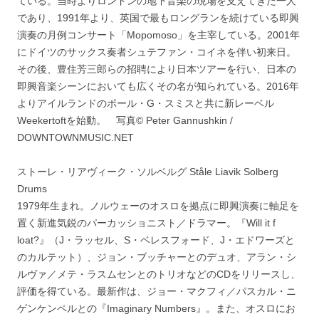
ている。当時よりロンドンの地下音楽の現場を支えてきた一人
であり、1991年より、英国で最もロングランを続けている即興
演奏の月例コンサート「Mopomoso」を主宰している。2001年
にドイツのサックス奏者シュテファン・コイネを伴い初来日。
その後、豊住芳三郎らの招聘により日本ツアーを行い、日本の
即興音楽シーンにおいても広くその名が知られている。2016年
よりアイルランドのポール・G・スミスと共に新レーベル
Weekertoftを始動。 写真© Peter Gannushkin /
DOWNTOWNMUSIC.NET
ストーレ・リアヴィーク・ソルベルグ Ståle Liavik Solberg
Drums
1979年生まれ。ノルウェーのオスロを拠点に即興演奏に軸足を
置く新進気鋭のパーカッショニスト／ドラマー。『Will it f
loat?』（J・ラッセル、S・ベレスフォード、J・エドワーズと
のカルテット）、ジョン・ブッチャーとのデュオ、アラン・シ
ルヴァ／メテ・ラスムセンとのトリオなどのCDをリリースし、
評価を得ている。最新作は、ジョー・マクフィ／パスカル・ニ
ゲンケンペルとの『Imaginary Numbers』。また、オスロにお