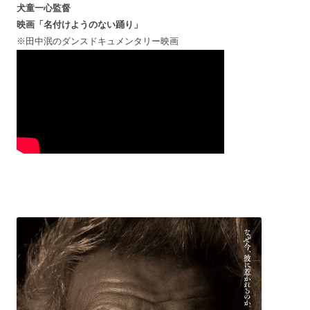
犬童一心監督
映画「名付けようのない踊り」
※田中泯のダンスドキュメンタリー映画