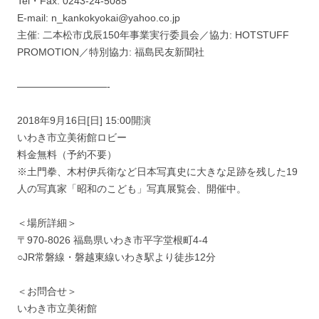
Tel・Fax: 0243-24-5085
E-mail: n_kankokyokai@yahoo.co.jp
主催: 二本松市戊辰150年事業実行委員会／協力: HOTSTUFF
PROMOTION／特別協力: 福島民友新聞社
—————————-
2018年9月16日[日] 15:00開演
いわき市立美術館ロビー
料金無料（予約不要）
※土門拳、木村伊兵衛など日本写真史に大きな足跡を残した19
人の写真家「昭和のこども」写真展覧会、開催中。
＜場所詳細＞
〒970-8026 福島県いわき市平字堂根町4-4
○JR常磐線・磐越東線いわき駅より徒歩12分
＜お問合せ＞
いわき市立美術館