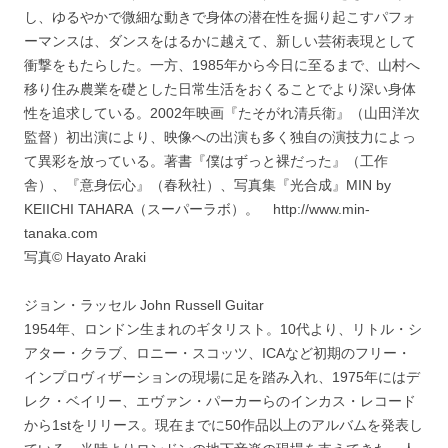
し、ゆるやかで微細な動きで身体の潜在性を掘り起こすパフォ
ーマンスは、ダンスをはるかに越えて、新しい芸術表現として
衝撃をもたらした。一方、1985年から今日に至るまで、山村へ
移り住み農業を礎とした日常生活をおくることでより深い身体
性を追求している。2002年映画『たそがれ清兵衛』（山田洋次
監督）初出演により、映像への出演も多く独自の演技力によっ
て異彩を放っている。著書『僕はずっと裸だった』（工作
舎）、『意身伝心』（春秋社）、写真集『光合成』MIN by
KEIICHI TAHARA（スーパーラボ）。 http://www.min-
tanaka.com
写真© Hayato Araki
ジョン・ラッセル John Russell Guitar
1954年、ロンドン生まれのギタリスト。10代より、リトル・シ
アター・クラブ、ロニー・スコッツ、ICAなど初期のフリー・
インプロヴィザーションの現場に足を踏み入れ、1975年にはデ
レク・ベイリー、エヴァン・パーカーらのインカス・レコード
から1stをリリース。現在までに50作品以上のアルバムを発表し