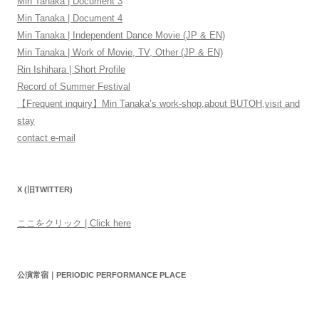
Min Tanaka | Document 3
Min Tanaka | Document 4
Min Tanaka | Independent Dance Movie (JP & EN)
Min Tanaka | Work of Movie, TV, Other (JP & EN)
Rin Ishihara | Short Profile
Record of Summer Festival
【Frequent inquiry】Min Tanaka’s work-shop,about BUTOH,visit and
stay
contact e-mail
X (旧TWITTER)
ここをクリック | Click here
公演常宿｜PERIODIC PERFORMANCE PLACE