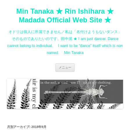
コ
ン
Min Tanaka ★ Rin Ishihara ★
テ
ン
ツ
Madada Official Web Site ★
へ
ス
キ
オドリは個人に所属できません／私は「名付けようもないダンス」
ッ
プ
そのものでありたいのです。田中泯 ★ I am just dancer. Dance
cannot belong to individual. I want to be “dance” itself which is non
named. Min Tanaka
メニュー
月別アーカイブ:
2018年9月