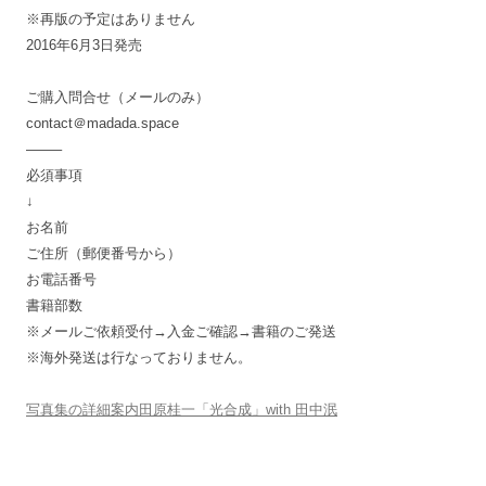
※再版の予定はありません
2016年6月3日発売
ご購入問合せ（メールのみ）
contact＠madada.space
——–
必須事項
↓
お名前
ご住所（郵便番号から）
お電話番号
書籍部数
※メールご依頼受付→入金ご確認→書籍のご発送
※海外発送は行なっておりません。
写真集の詳細案内田原桂一「光合成」with 田中泯