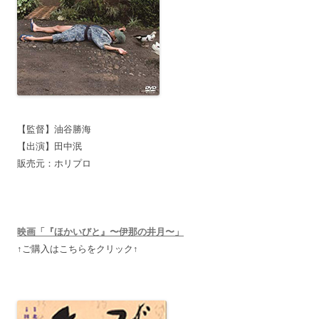
【監督】油谷勝海
【出演】田中泯
販売元：ホリプロ
映画「『ほかいびと』〜伊那の井月〜」
↑ご購入はこちらをクリック↑