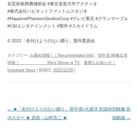
化芸術振興費補助金 #東京造形大学アクティオ
#株式会社ハピネットファントムスタジオ
#HappinetPhantomStudiosCorp #テレビ東京 #グランマーブル
#C&Iエンタテインメント #製作 #スカイドラム
© 2021「名付けようのない踊り」製作委員会
カテゴリー:
お薦め情報！｜Recommended Info!
、
田中泯 映像出演
情報｜ Min's Movie or TV
、
重要なお知らせ｜
Important News
| 投稿日:
2021/12/20
|
投
←
★「名付けようのない踊り」
田中泯×大泉洋 対談特別映像 告
稿
ポスター ★ 原画：山村浩二 ★
知動画
→
ナ
ビ