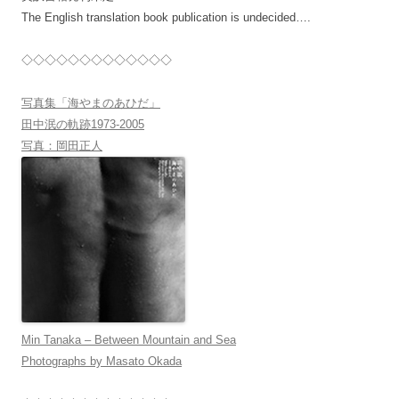
The English translation book publication is undecided….
◇◇◇◇◇◇◇◇◇◇◇◇◇
写真集「海やまのあひだ」
田中泯の軌跡1973-2005
写真：岡田正人
Min Tanaka – Between Mountain and Sea
Photographs by Masato Okada