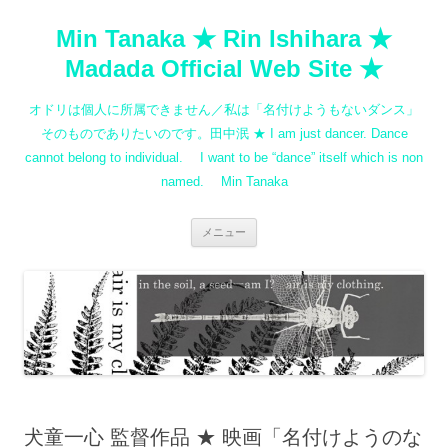
コ
ン
Min Tanaka ★ Rin Ishihara ★
テ
ン
ツ
Madada Official Web Site ★
へ
ス
キ
オドリは個人に所属できません／私は「名付けようもないダンス」
ッ
プ
そのものでありたいのです。田中泯 ★ I am just dancer. Dance
cannot belong to individual. I want to be “dance” itself which is non
named. Min Tanaka
メニュー
犬童一心 監督作品 ★ 映画「名付けようのな