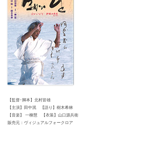
【監督･脚本】北村皆雄
【主演】田中泯 【語り】樹木希林
【音楽】 一柳慧 【衣装】山口源兵衛
販売元：ヴィジュアルフォークロア