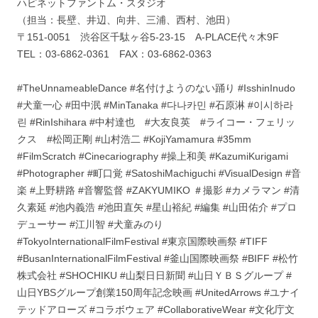
ハピネットファントム・スタジオ
（担当：長壁、井辺、向井、三浦、西村、池田）
〒151-0051 渋谷区千駄ヶ谷5-23-15 A-PLACE代々木9F
TEL：03-6862-0361 FAX：03-6862-0363
#TheUnnameableDance #名付けようのない踊り #IsshinInudo
#犬童一心 #田中泯 #MinTanaka #다나카민 #石原淋 #이시하라
린 #RinIshihara #中村達也 #大友良英 #ライコー・フェリッ
クス #松岡正剛 #山村浩二 #KojiYamamura #35mm
#FilmScratch #Cinecariography #操上和美 #KazumiKurigami
#Photographer #町口覚 #SatoshiMachiguchi #VisualDesign #音
楽 #上野耕路 #音響監督 #ZAKYUMIKO ＃撮影 #カメラマン #清
久素延 #池内義浩 #池田直矢 #星山裕紀 #編集 #山田佑介 #プロ
デューサー #江川智 #犬童みのり
#TokyoInternationalFilmFestival #東京国際映画祭 #TIFF
#BusanInternationalFilmFestival #釜山国際映画祭 #BIFF #松竹
株式会社 #SHOCHIKU #山梨日日新聞 #山日ＹＢＳグループ #
山日YBSグループ創業150周年記念映画 #UnitedArrows #ユナイ
テッドアローズ #コラボウェア #CollaborativeWear #文化庁文