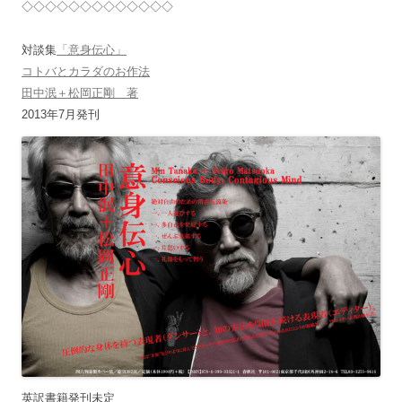
◇◇◇◇◇◇◇◇◇◇◇◇◇
対談集
「意身伝心」
コトバとカラダのお作法
田中泯＋松岡正剛 著
2013年7月発刊
英訳書籍発刊未定