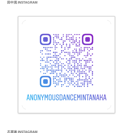
田中泯 INSTAGRAM
ゲ
ー
シ
ョ
ン
石原淋 INSTAGRAM