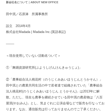
新会社名について｜ABOUT NEW OFFICE
田中泯／石原淋 所属事務所
設立 2014年4月
株式会社Madada | Madada Inc.(英語表記)
——–
＜現在使用していない活動名ついて＞
①「舞踊資源研究所(ぶようしげんけんきゅうじょ)」
②「農事組合法人桃花村（のうじくみあいほうじんとうかそん）」
田中泯との農業共同生活の中で若者達で組織されていた「農事組合
法人桃花村(のうじくみあいほうじん とうかそん)」は2013年に解
散。ただし、現在も農事を継続させている田中泯の農産物は「八百
屋泯(やおみん)」とし、気まぐれに公演会場などで販売を行なってお
ります。なお、通信販売は行っておりませんのでご了承ください。