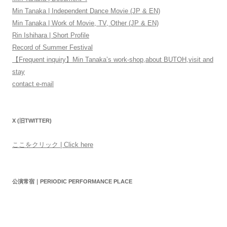
Min Tanaka | Independent Dance Movie (JP & EN)
Min Tanaka | Work of Movie, TV, Other (JP & EN)
Rin Ishihara | Short Profile
Record of Summer Festival
【Frequent inquiry】Min Tanaka’s work-shop,about BUTOH,visit and
stay
contact e-mail
X (旧TWITTER)
ここをクリック | Click here
公演常宿｜PERIODIC PERFORMANCE PLACE