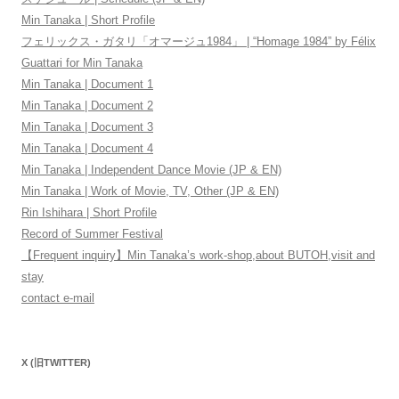
Min Tanaka | Short Profile
フェリックス・ガタリ「オマージュ1984」 | “Homage 1984” by Félix
Guattari for Min Tanaka
Min Tanaka | Document 1
Min Tanaka | Document 2
Min Tanaka | Document 3
Min Tanaka | Document 4
Min Tanaka | Independent Dance Movie (JP & EN)
Min Tanaka | Work of Movie, TV, Other (JP & EN)
Rin Ishihara | Short Profile
Record of Summer Festival
【Frequent inquiry】Min Tanaka’s work-shop,about BUTOH,visit and
stay
contact e-mail
X (旧TWITTER)