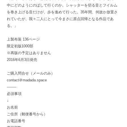
中にどのようにのばして行くのか。シャッターを切る音とフイルム
を巻き上げる音だけが、歩を進めて行った。35年間、何故か放置さ
れていたが、我々二人にとって今まさに原点回帰となる作品であ
る。」
上製布装 136ページ
限定初版1000部
※再版の予定はありません
2016年6月3日発売
ご購入問合せ（メールのみ）
contact＠madada.space
——–
必須事項
↓
お名前
ご住所（郵便番号から）
お電話番号