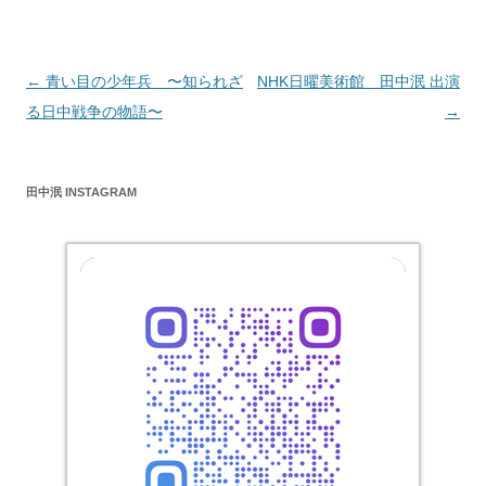
投
←
青い目の少年兵 〜知られざ
NHK日曜美術館 田中泯 出演
稿
る日中戦争の物語〜
→
ナ
ビ
田中泯 INSTAGRAM
ゲ
ー
シ
ョ
ン