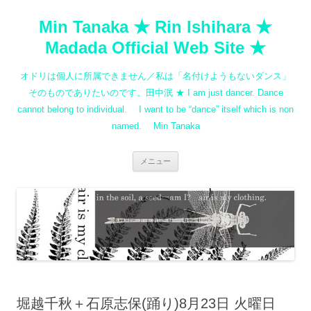
コ
ン
Min Tanaka ★ Rin Ishihara ★
テ
ン
ツ
Madada Official Web Site ★
へ
ス
キ
オドリは個人に所属できません／私は「名付けようもないダンス」
ッ
プ
そのものでありたいのです。田中泯 ★ I am just dancer. Dance
cannot belong to individual. I want to be “dance” itself which is non
named. Min Tanaka
メニュー
堀越千秋＋石原志保(踊り)8月23日 火曜日