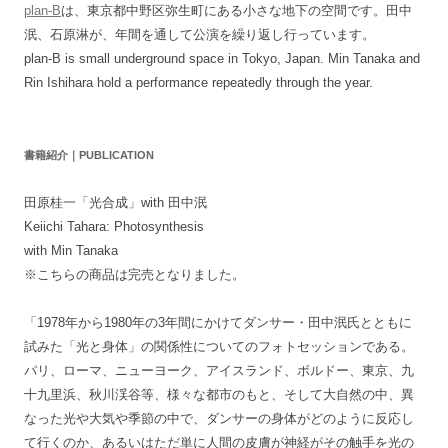
plan-B
は、東京都中野区弥生町にある小さな地下の空間です。田中
泯、石原淋が、年間を通して公演を繰り返し行っています。
plan-B is small underground space in Tokyo, Japan. Min Tanaka and
Rin Ishihara hold a performance repeatedly through the year.
書籍紹介｜PUBLICATION
田原桂一「光合成」with 田中泯
Keiichi Tahara: Photosynthesis
with Min Tanaka
※こちらの商品は完売となりました。
「1978年から1980年の3年間にかけてダンサー・田中泯氏とともに
試みた「光と身体」の関係性についてのフォトセッションである。
パリ、ローマ、ニューヨーク、アイスランド、ボルドー、東京、九
十九里浜、秋川渓谷等、様々な都市のもと、そして大自然の中、異
なった光や大気や季節の中で、ダンサーの身体がどのように反応し
て行くのか、あるいはただ単に人間の皮膚が神経がその触手を光の