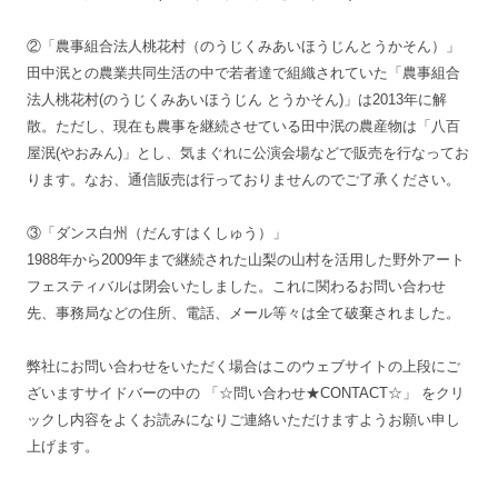
②「農事組合法人桃花村（のうじくみあいほうじんとうかそん）」
田中泯との農業共同生活の中で若者達で組織されていた「農事組合
法人桃花村(のうじくみあいほうじん とうかそん)」は2013年に解
散。ただし、現在も農事を継続させている田中泯の農産物は「八百
屋泯(やおみん)」とし、気まぐれに公演会場などで販売を行なってお
ります。なお、通信販売は行っておりませんのでご了承ください。
③「ダンス白州（だんすはくしゅう）」
1988年から2009年まで継続された山梨の山村を活用した野外アート
フェスティバルは閉会いたしました。これに関わるお問い合わせ
先、事務局などの住所、電話、メール等々は全て破棄されました。
弊社にお問い合わせをいただく場合はこのウェブサイトの上段にご
ざいますサイドバーの中の 「☆問い合わせ★CONTACT☆」 をクリ
ックし内容をよくお読みになりご連絡いただけますようお願い申し
上げます。