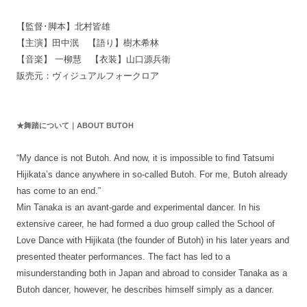
【監督･脚本】北村皆雄
【主演】田中泯 【語り】樹木希林
【音楽】 一柳慧 【衣装】山口源兵衛
販売元：ヴィジュアルフォークロア
★舞踏について｜ABOUT BUTOH
“My dance is not Butoh. And now, it is impossible to find Tatsumi
Hijikata’s dance anywhere in so-called Butoh. For me, Butoh already
has come to an end.”
Min Tanaka is an avant-garde and experimental dancer. In his
extensive career, he had formed a duo group called the School of
Love Dance with Hijikata (the founder of Butoh) in his later years and
presented theater performances. The fact has led to a
misunderstanding both in Japan and abroad to consider Tanaka as a
Butoh dancer, however, he describes himself simply as a dancer.