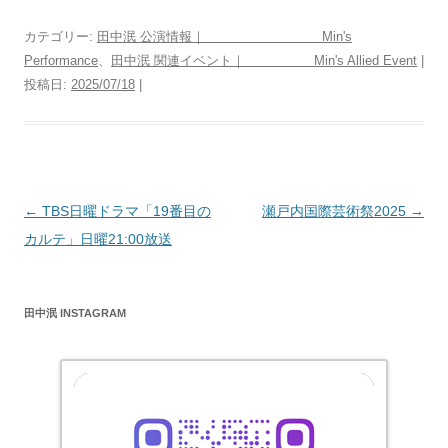
カテゴリー:
田中泯 公演情報｜ Min's
Performance
、
田中泯 関連イベント｜ Min's Allied Event
|
投稿日:
2025/07/18
|
投
←
TBS日曜ドラマ「19番目の
瀬戸内国際芸術祭2025
→
稿
カルテ」日曜21:00放送
ナ
ビ
田中泯 INSTAGRAM
ゲ
ー
シ
ョ
ン