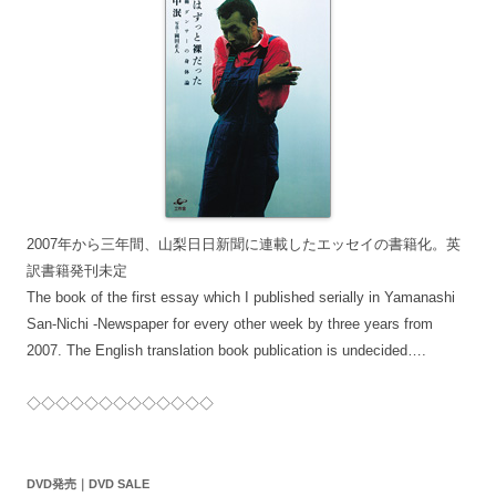
2007年から三年間、山梨日日新聞に連載したエッセイの書籍化。英
訳書籍発刊未定
The book of the first essay which I published serially in Yamanashi
San-Nichi -Newspaper for every other week by three years from
2007. The English translation book publication is undecided….
◇◇◇◇◇◇◇◇◇◇◇◇◇
DVD発売｜DVD SALE