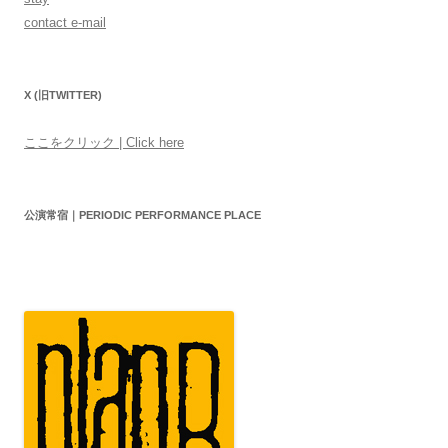
contact e-mail
X (旧TWITTER)
ここをクリック | Click here
公演常宿｜PERIODIC PERFORMANCE PLACE