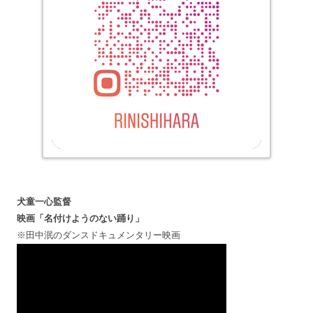
犬童一心監督
映画「名付けようのない踊り」
※田中泯のダンスドキュメンタリー映画