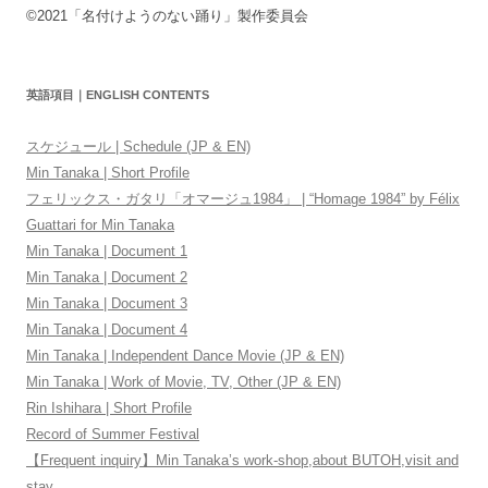
©2021「名付けようのない踊り」製作委員会
英語項目｜ENGLISH CONTENTS
スケジュール | Schedule (JP & EN)
Min Tanaka | Short Profile
フェリックス・ガタリ「オマージュ1984」 | “Homage 1984” by Félix
Guattari for Min Tanaka
Min Tanaka | Document 1
Min Tanaka | Document 2
Min Tanaka | Document 3
Min Tanaka | Document 4
Min Tanaka | Independent Dance Movie (JP & EN)
Min Tanaka | Work of Movie, TV, Other (JP & EN)
Rin Ishihara | Short Profile
Record of Summer Festival
【Frequent inquiry】Min Tanaka’s work-shop,about BUTOH,visit and
stay