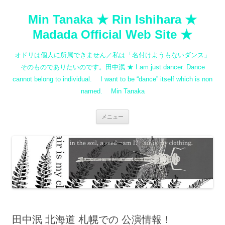
コ
ン
Min Tanaka ★ Rin Ishihara ★
テ
ン
ツ
Madada Official Web Site ★
へ
ス
キ
オドリは個人に所属できません／私は「名付けようもないダンス」
ッ
プ
そのものでありたいのです。田中泯 ★ I am just dancer. Dance
cannot belong to individual. I want to be “dance” itself which is non
named. Min Tanaka
メニュー
田中泯 北海道 札幌での 公演情報！