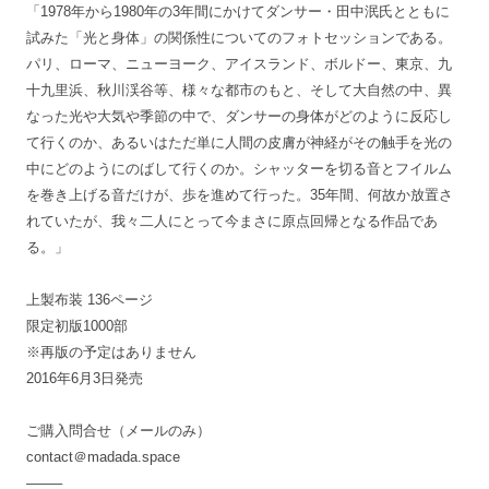
「1978年から1980年の3年間にかけてダンサー・田中泯氏とともに
試みた「光と身体」の関係性についてのフォトセッションである。
パリ、ローマ、ニューヨーク、アイスランド、ボルドー、東京、九
十九里浜、秋川渓谷等、様々な都市のもと、そして大自然の中、異
なった光や大気や季節の中で、ダンサーの身体がどのように反応し
て行くのか、あるいはただ単に人間の皮膚が神経がその触手を光の
中にどのようにのばして行くのか。シャッターを切る音とフイルム
を巻き上げる音だけが、歩を進めて行った。35年間、何故か放置さ
れていたが、我々二人にとって今まさに原点回帰となる作品であ
る。」
上製布装 136ページ
限定初版1000部
※再版の予定はありません
2016年6月3日発売
ご購入問合せ（メールのみ）
contact＠madada.space
——–