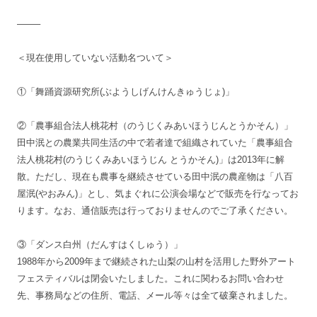
——–
＜現在使用していない活動名ついて＞
①「舞踊資源研究所(ぶようしげんけんきゅうじょ)」
②「農事組合法人桃花村（のうじくみあいほうじんとうかそん）」
田中泯との農業共同生活の中で若者達で組織されていた「農事組合
法人桃花村(のうじくみあいほうじん とうかそん)」は2013年に解
散。ただし、現在も農事を継続させている田中泯の農産物は「八百
屋泯(やおみん)」とし、気まぐれに公演会場などで販売を行なってお
ります。なお、通信販売は行っておりませんのでご了承ください。
③「ダンス白州（だんすはくしゅう）」
1988年から2009年まで継続された山梨の山村を活用した野外アート
フェスティバルは閉会いたしました。これに関わるお問い合わせ
先、事務局などの住所、電話、メール等々は全て破棄されました。