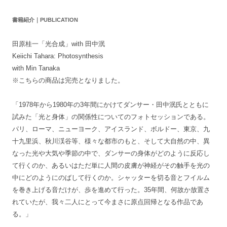
書籍紹介｜PUBLICATION
田原桂一「光合成」with 田中泯
Keiichi Tahara: Photosynthesis
with Min Tanaka
※こちらの商品は完売となりました。
「1978年から1980年の3年間にかけてダンサー・田中泯氏とともに
試みた「光と身体」の関係性についてのフォトセッションである。
パリ、ローマ、ニューヨーク、アイスランド、ボルドー、東京、九
十九里浜、秋川渓谷等、様々な都市のもと、そして大自然の中、異
なった光や大気や季節の中で、ダンサーの身体がどのように反応し
て行くのか、あるいはただ単に人間の皮膚が神経がその触手を光の
中にどのようにのばして行くのか。シャッターを切る音とフイルム
を巻き上げる音だけが、歩を進めて行った。35年間、何故か放置さ
れていたが、我々二人にとって今まさに原点回帰となる作品であ
る。」