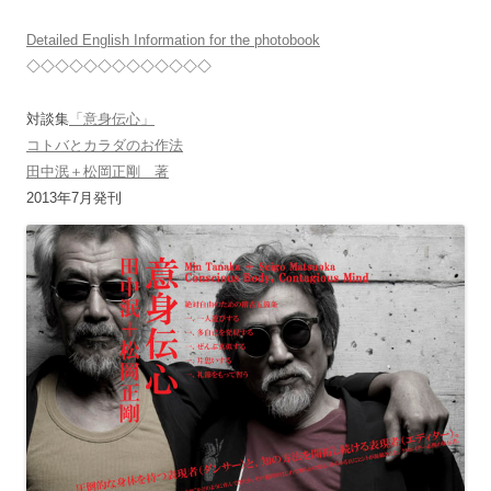
Detailed English Information for the photobook
◇◇◇◇◇◇◇◇◇◇◇◇◇
対談集
「意身伝心」
コトバとカラダのお作法
田中泯＋松岡正剛 著
2013年7月発刊