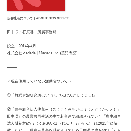
新会社名について｜ABOUT NEW OFFICE
田中泯／石原淋 所属事務所
設立 2014年4月
株式会社Madada | Madada Inc.(英語表記)
——–
＜現在使用していない活動名ついて＞
①「舞踊資源研究所(ぶようしげんけんきゅうじょ)」
②「農事組合法人桃花村（のうじくみあいほうじんとうかそん）」
田中泯との農業共同生活の中で若者達で組織されていた「農事組合
法人桃花村(のうじくみあいほうじん とうかそん)」は2013年に解
散。ただし、現在も農事を継続させている田中泯の農産物は「八百