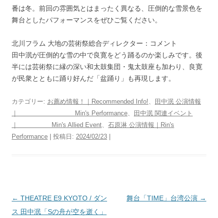
番は冬。前回の雰囲気とはまったく異なる、圧倒的な雪景色を
舞台としたパフォーマンスをぜひご覧ください。
北川フラム 大地の芸術祭総合ディレクター：コメント
田中泯が圧倒的な雪の中で良寛をどう踊るのか楽しみです。後
半には芸術祭に縁の深い和太鼓集団・鬼太鼓座も加わり、良寛
が民衆とともに踊り好んだ「盆踊り」も再現します。
カテゴリー:
お薦め情報！｜Recommended Info!
、
田中泯 公演情報
｜ Min's Performance
、
田中泯 関連イベント
｜ Min's Allied Event
、
石原淋 公演情報｜Rin's
Performance
| 投稿日:
2024/02/23
|
投
←
THEATRE E9 KYOTO / ダン
舞台「TIME」台湾公演
→
稿
ス 田中泯「Sの舟が空を逝く」