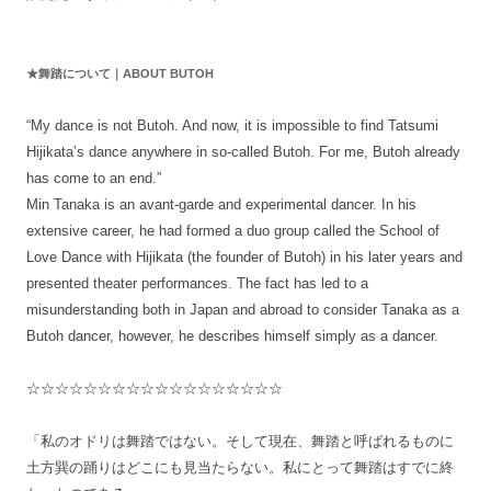
★舞踏について｜ABOUT BUTOH
“My dance is not Butoh. And now, it is impossible to find Tatsumi
Hijikata’s dance anywhere in so-called Butoh. For me, Butoh already
has come to an end.”
Min Tanaka is an avant-garde and experimental dancer. In his
extensive career, he had formed a duo group called the School of
Love Dance with Hijikata (the founder of Butoh) in his later years and
presented theater performances. The fact has led to a
misunderstanding both in Japan and abroad to consider Tanaka as a
Butoh dancer, however, he describes himself simply as a dancer.
☆☆☆☆☆☆☆☆☆☆☆☆☆☆☆☆☆☆
「私のオドリは舞踏ではない。そして現在、舞踏と呼ばれるものに
土方巽の踊りはどこにも見当たらない。私にとって舞踏はすでに終