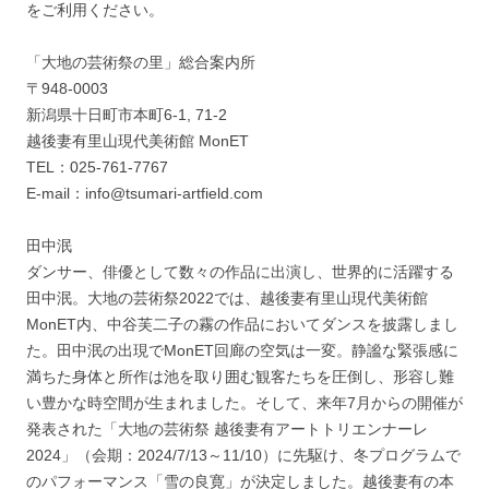
をご利用ください。
「大地の芸術祭の里」総合案内所
〒948-0003
新潟県十日町市本町6-1, 71-2
越後妻有里山現代美術館 MonET
TEL：025-761-7767
E-mail：info@tsumari-artfield.com
田中泯
ダンサー、俳優として数々の作品に出演し、世界的に活躍する
田中泯。大地の芸術祭2022では、越後妻有里山現代美術館
MonET内、中谷芙二子の霧の作品においてダンスを披露しまし
た。田中泯の出現でMonET回廊の空気は一変。静謐な緊張感に
満ちた身体と所作は池を取り囲む観客たちを圧倒し、形容し難
い豊かな時空間が生まれました。そして、来年7月からの開催が
発表された「大地の芸術祭 越後妻有アートトリエンナーレ
2024」（会期：2024/7/13～11/10）に先駆け、冬プログラムで
のパフォーマンス「雪の良寛」が決定しました。越後妻有の本