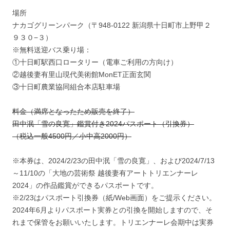
場所
ナカゴグリーンパーク（〒948-0122 新潟県十日町市上野甲２
９３０−３）
※無料送迎バス乗り場：
①十日町駅西口ロータリー（電車ご利用の方向け）
②越後妻有里山現代美術館MonET正面玄関
③十日町農業協同組合本店駐車場
料金（満席となったため販売を終了）
田中泯「雪の良寛」鑑賞付き2024パスポート（引換券）
（税込一般4500円／小中高2000円）
※本券は、2024/2/23の田中泯「雪の良寛」、および2024/7/13
～11/10の「大地の芸術祭 越後妻有アートトリエンナーレ
2024」の作品鑑賞ができるパスポートです。
※2/23はパスポート引換券（紙/Web画面）をご提示ください。
2024年6月よりパスポート実券との引換を開始しますので、そ
れまで保管をお願いいたします。トリエンナーレ会期中は実券