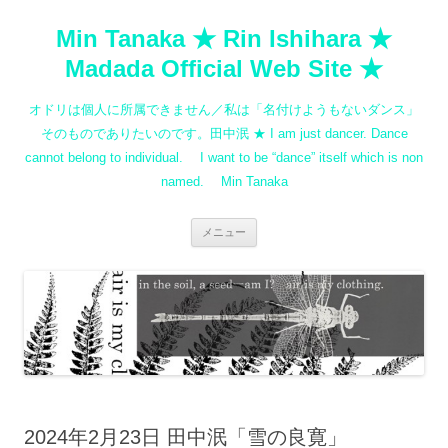
コ
ン
Min Tanaka ★ Rin Ishihara ★
テ
ン
ツ
Madada Official Web Site ★
へ
ス
キ
オドリは個人に所属できません／私は「名付けようもないダンス」
ッ
プ
そのものでありたいのです。田中泯 ★ I am just dancer. Dance
cannot belong to individual. I want to be “dance” itself which is non
named. Min Tanaka
メニュー
2024年2月23日 田中泯「雪の良寛」