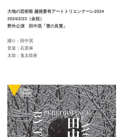
大地の芸術祭 越後妻有アートトリエンナーレ2024
2024/2/23（金祝）
野外公演 田中泯「雪の良寛」
踊り：田中泯
音楽：石原淋
太鼓：鬼太鼓座