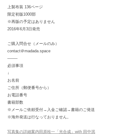
上製布装 136ページ
限定初版1000部
※再版の予定はありません
2016年6月3日発売
ご購入問合せ（メールのみ）
contact＠madada.space
——–
必須事項
↓
お名前
ご住所（郵便番号から）
お電話番号
書籍部数
※メールご依頼受付→入金ご確認→書籍のご発送
※海外発送は行なっておりません。
写真集の詳細案内田原桂一「光合成」with 田中泯