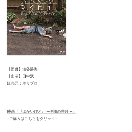
【監督】油谷勝海
【出演】田中泯
販売元：ホリプロ
映画「『ほかいびと』〜伊那の井月〜」
↑ご購入はこちらをクリック↑