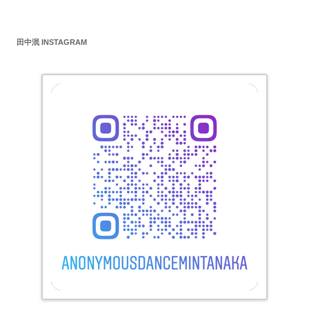
ナ
ビ
田中泯 INSTAGRAM
ゲ
ー
シ
ョ
ン