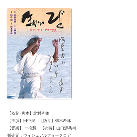
【監督･脚本】北村皆雄
【主演】田中泯 【語り】樹木希林
【音楽】 一柳慧 【衣装】山口源兵衛
販売元：ヴィジュアルフォークロア