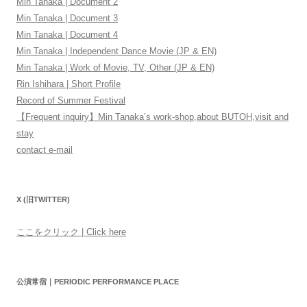
Min Tanaka | Document 2
Min Tanaka | Document 3
Min Tanaka | Document 4
Min Tanaka | Independent Dance Movie (JP & EN)
Min Tanaka | Work of Movie, TV, Other (JP & EN)
Rin Ishihara | Short Profile
Record of Summer Festival
【Frequent inquiry】Min Tanaka’s work-shop,about BUTOH,visit and
stay
contact e-mail
X (旧TWITTER)
ここをクリック | Click here
公演常宿｜PERIODIC PERFORMANCE PLACE