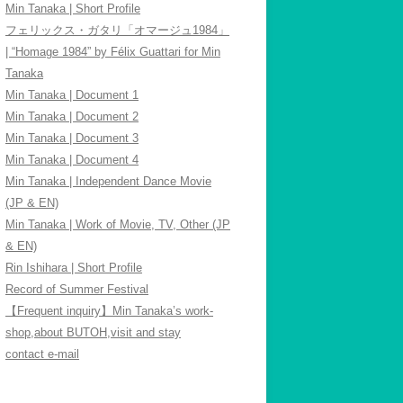
Min Tanaka | Short Profile
フェリックス・ガタリ「オマージュ1984」
| “Homage 1984” by Félix Guattari for Min
Tanaka
Min Tanaka | Document 1
Min Tanaka | Document 2
Min Tanaka | Document 3
Min Tanaka | Document 4
Min Tanaka | Independent Dance Movie
(JP & EN)
Min Tanaka | Work of Movie, TV, Other (JP
& EN)
Rin Ishihara | Short Profile
Record of Summer Festival
【Frequent inquiry】Min Tanaka’s work-
shop,about BUTOH,visit and stay
contact e-mail