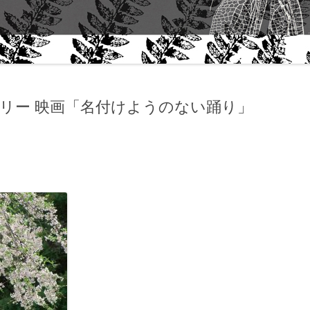
“THEME” FALL 2006｜ART
ABOUT 
QUARTERLY- NEW YORK
WORK
プ
「サーキュレーションと文化」田中
泯さんに聴く
ラリー 映画「名付けようのない踊り」
田中泯｜生きることからダンスは生
まれる
MIN TANAKA AND ALANNA
HEISS CONVERSATION
石井達朗｜手紙
田中泯｜『舞踊資源』考 / ON
“DANCE AS A NATURAL
RESOURCE” MIN TANAKA
田中泯｜『身体感覚』考