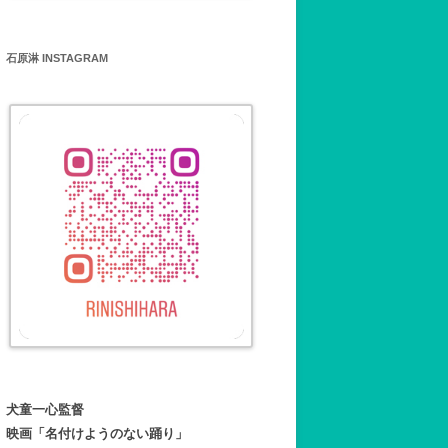
石原淋 INSTAGRAM
犬童一心監督
映画「名付けようのない踊り」