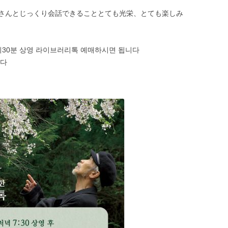
さんとじっくり会話できることとても光栄、とても楽しみ
生き物本来の居方を取り戻す。舞踊
家・田中泯に聞く「カラダ」
国際交流基金 アーティストインタビ
9시30분 상영 라이브러리톡 예매하시면 됩니다
ュー THE JAPAN FOUNDATION
니다
ARTIST INTERVIEW