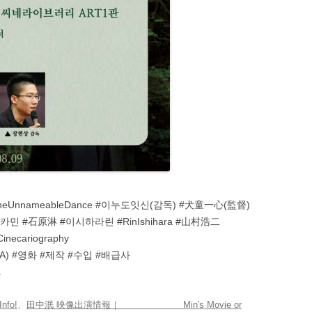
nnameableDance #이누도잇신(감독) #犬童一心(監督)
#다나카민 #石原淋 #이시하라린 #RinIshihara #山村浩二
inecariography
EMA) #영화 #제작 #수입 #배급사
a
fo!
、
田中泯 映像出演情報｜ Min's Movie or