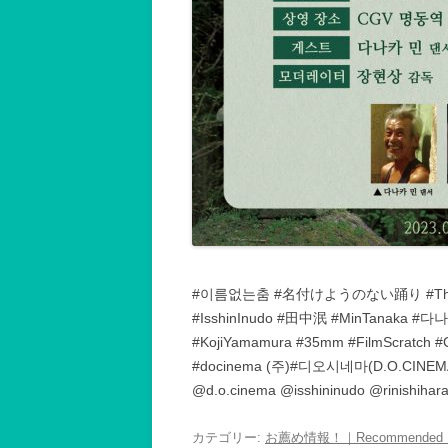
#이름없는춤 #名付けようのない踊り #TheU
#IsshinInudo #田中泯 #MinTanaka 
#KojiYamamura #35mm #FilmScratch #C
#docinema (주)#디오시네마(D.O.CIN
@d.o.cinema @isshininudo @rinishihar
カテゴリー:
お薦め情報！｜Recommended In