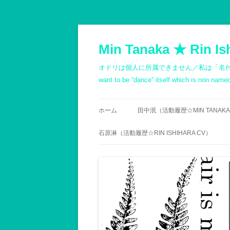
コ
ン
テ
Min Tanaka ★ Rin Is
ン
ツ
へ
オドリは個人に所属できません／私は「名付けようもないダン
ス
キ
want to be “dance” itself which is non na
ッ
プ
ホーム
田中泯（活動履歴☆MIN TANAKA
PROFILE
石原淋（活動履歴☆RIN ISHIHARA CV）
略歴（箇条書き）
履歴
記録1980以前
PROFILE
記録1981～1990
石原志保／文書 -斎藤顕
記録1991～2000