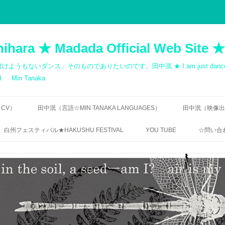
hihara ★ Madada Official Web Site ★
ス」そのものでありたいのです。田中泯 ★ I am just dancer. Dance cann
med. Min Tanaka
 CV）
田中泯（言語☆MIN TANAKA LANGUAGES）
田中泯（映像出演歴
寺田透 ｜「無言の告知」
出演一覧｜MOV
白州フェスティバル★HAKUSHU FESTIVAL
YOU TUBE
☆問い合わ
QUOTATIONS: MIN TANAKA
自主制作 ダン
RIN ISHIHARA / DANCE
無許可
CHOREOGRAPHY
田中泯｜地を這う前衛
ご連絡
田中泯「場踊り」映像資料
フェリックス・ガタリ｜オマージュ
【FREQ
1984 / HOMAGE 1984 BY FÉLIX
“THE UNNAMEABLE DANCE”
TANAKA
GUATTARI
DIRECTOR’S INTERVIEW
BUTOH,