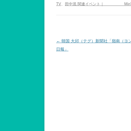
TV
、
田中泯 関連イベント｜ Min's Alli
投
←
韓国 大邱（テグ）新聞社「嶺南（ヨ
稿
日報」
ナ
ビ
ゲ
ー
シ
ョ
ン