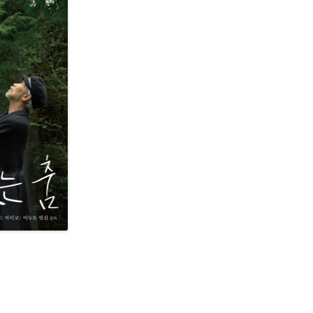
木幡和枝｜土方巽著 『病める舞姫』
木幡和枝｜ 批評「デレク・ベイリー
と田中泯」
田中泯『私の存在の粒子的部分のす
べてがダンスです』
博報堂 雑誌「広報」2012.9
INTERVIEW BY LUIZ FELIPE REIS
“O GLOBO” JULY 2014 | RIO DE
JANEIRO
山梨日日新聞 2015年元旦版
『REAL KYOTO』 レビュー
ウェブマガジン ダンスエディショ
ン「田中泯『オドリ』インタビュ
ー！」