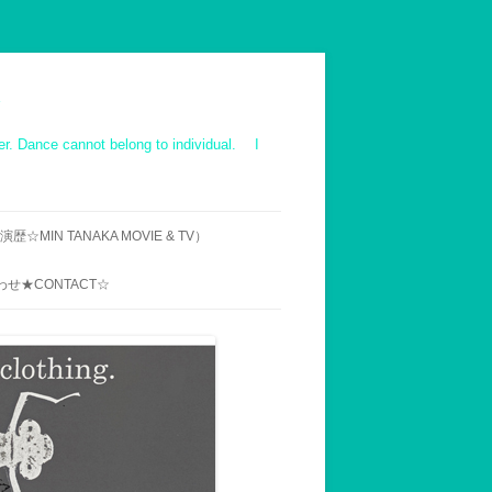
ot belong to individual. I
☆MIN TANAKA MOVIE & TV）
IE ｜TV｜OTHER
せ★CONTACT☆
ス映像 作品一覧
での来村へのお断り
用メールアドレス
UENT INQUIRY】MIN
’S WORK-SHOP,ABOUT
VISIT AND STAY