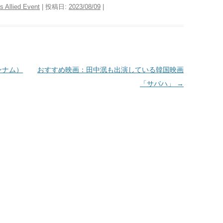
ed Event
| 投稿日:
2023/08/09
|
ンナム）
おすすめ映画：田中泯も出演している韓国映画
「サバハ」
→