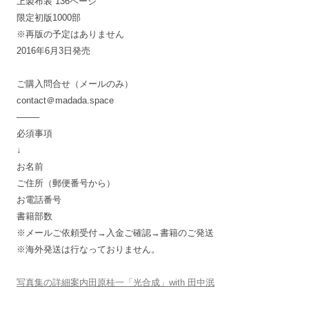
上製布装 136ページ
限定初版1000部
※再版の予定はありません
2016年6月3日発売
ご購入問合せ（メールのみ）
contact＠madada.space
——–
必須事項
↓
お名前
ご住所（郵便番号から）
お電話番号
書籍部数
※メールご依頼受付→入金ご確認→書籍のご発送
※海外発送は行なっておりません。
写真集の詳細案内田原桂一「光合成」with 田中泯