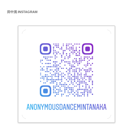
ゲ
田中泯 INSTAGRAM
ー
シ
ョ
ン