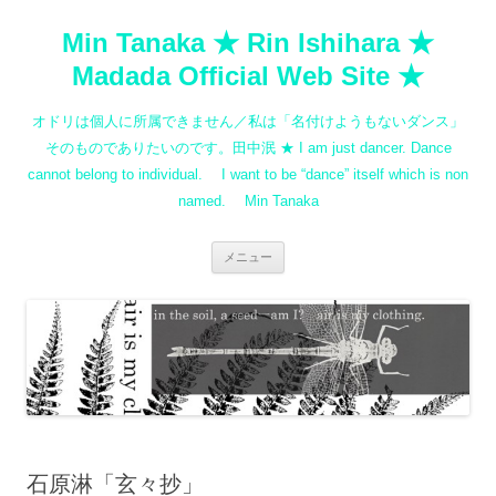
コ
ン
Min Tanaka ★ Rin Ishihara ★
テ
ン
ツ
Madada Official Web Site ★
へ
ス
キ
オドリは個人に所属できません／私は「名付けようもないダンス」
ッ
プ
そのものでありたいのです。田中泯 ★ I am just dancer. Dance
cannot belong to individual. I want to be “dance” itself which is non
named. Min Tanaka
メニュー
石原淋「玄々抄」