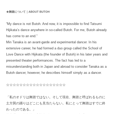
★舞踏について｜ABOUT BUTOH
“My dance is not Butoh. And now, it is impossible to find Tatsumi
Hijikata’s dance anywhere in so-called Butoh. For me, Butoh already
has come to an end.”
Min Tanaka is an avant-garde and experimental dancer. In his
extensive career, he had formed a duo group called the School of
Love Dance with Hijikata (the founder of Butoh) in his later years and
presented theater performances. The fact has led to a
misunderstanding both in Japan and abroad to consider Tanaka as a
Butoh dancer, however, he describes himself simply as a dancer.
☆☆☆☆☆☆☆☆☆☆☆☆☆☆☆☆☆☆
「私のオドリは舞踏ではない。そして現在、舞踏と呼ばれるものに
土方巽の踊りはどこにも見当たらない。私にとって舞踏はすでに終
わったのである。」