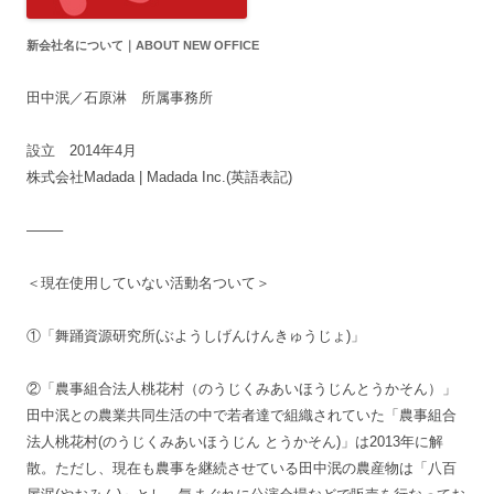
新会社名について｜ABOUT NEW OFFICE
田中泯／石原淋 所属事務所
設立 2014年4月
株式会社Madada | Madada Inc.(英語表記)
——–
＜現在使用していない活動名ついて＞
①「舞踊資源研究所(ぶようしげんけんきゅうじょ)」
②「農事組合法人桃花村（のうじくみあいほうじんとうかそん）」
田中泯との農業共同生活の中で若者達で組織されていた「農事組合
法人桃花村(のうじくみあいほうじん とうかそん)」は2013年に解
散。ただし、現在も農事を継続させている田中泯の農産物は「八百