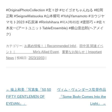
#OriginalPhotoCollection #玄々抄 #セイゴオちゃんねる #松岡
正剛 #SeigowMatsuoka #山本耀司 #YohjiYamamoto #ヨウジヤ
マモト2023 #石原淋 #RinIshihara #이시하라린 #渡部巧＋#佐々
木友一(アートユニットTableEnsemble) #横山雷志郎(ヘアメイ
ク)
カテゴリー:
お薦め情報！｜Recommended Info!
、
田中泯 関連イベ
ント｜ Min's Allied Event
、
重要なお知らせ｜Important
News
| 投稿日:
2023/10/03
|
投
←
操上和美「写真集『50,50
ヴィム・ヴェンダース監督作品
稿
FIFTY GENTLEMEN OF
『Some Body Comes Into the
ナ
EYEVAN』」
Light』
→
ビ