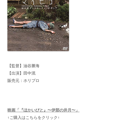
【監督】油谷勝海
【出演】田中泯
販売元：ホリプロ
映画「『ほかいびと』〜伊那の井月〜」
↑ご購入はこちらをクリック↑