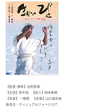
【監督･脚本】北村皆雄
【主演】田中泯 【語り】樹木希林
【音楽】 一柳慧 【衣装】山口源兵衛
販売元：ヴィジュアルフォークロア