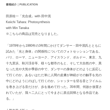
書籍紹介｜PUBLICATION
田原桂一「光合成」with 田中泯
Keiichi Tahara: Photosynthesis
with Min Tanaka
※こちらの商品は完売となりました。
「1978年から1980年の3年間にかけてダンサー・田中泯氏とともに
試みた「光と身体」の関係性についてのフォトセッションである。
パリ、ローマ、ニューヨーク、アイスランド、ボルドー、東京、九
十九里浜、秋川渓谷等、様々な都市のもと、そして大自然の中、異
なった光や大気や季節の中で、ダンサーの身体がどのように反応し
て行くのか、あるいはただ単に人間の皮膚が神経がその触手を光の
中にどのようにのばして行くのか。シャッターを切る音とフイルム
を巻き上げる音だけが、歩を進めて行った。35年間、何故か放置さ
れていたが、我々二人にとって今まさに原点回帰となる作品であ
る。」