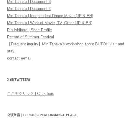
Min Tanaka | Document 3
Min Tanaka | Document 4
Min Tanaka | Independent Dance Movie (JP & EN)
Min Tanaka | Work of Movie, TV, Other (JP & EN)
Rin Ishihara | Short Profile
Record of Summer Festival
【Frequent inquiry】Min Tanaka’s work-shop,about BUTOH,visit and
stay
contact e-mail
X (旧TWITTER)
ここをクリック | Click here
公演常宿｜PERIODIC PERFORMANCE PLACE