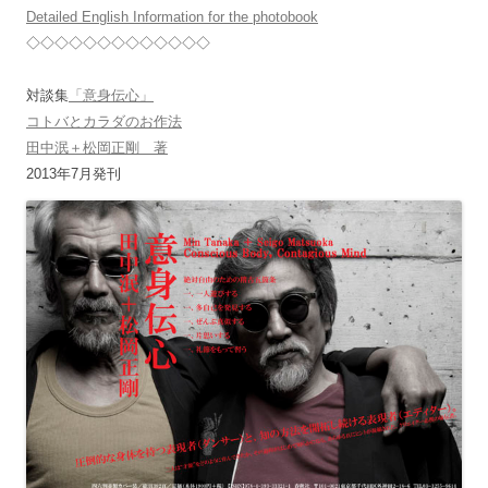
Detailed English Information for the photobook
◇◇◇◇◇◇◇◇◇◇◇◇◇
対談集
「意身伝心」
コトバとカラダのお作法
田中泯＋松岡正剛 著
2013年7月発刊