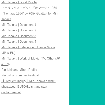
Min Tanaka | Short Profile
フェリックス・ガタリ「オマージュ1984」
| “Homage 1984” by Félix Guattari for Min
Tanaka
Min Tanaka | Document 1
Min Tanaka | Document 2
Min Tanaka | Document 3
Min Tanaka | Document 4
Min Tanaka | Independent Dance Movie
(JP & EN)
Min Tanaka | Work of Movie, TV, Other (JP
& EN)
Rin Ishihara | Short Profile
Record of Summer Festival
【Frequent inquiry】Min Tanaka’s work-
shop,about BUTOH,visit and stay
contact e-mail