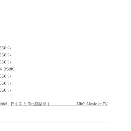
木幡和枝｜土方巽著 『病める舞姫』
木幡和枝｜ 批評「デレク・ベイリー
と田中泯」
田中泯『私の存在の粒子的部分のす
べてがダンスです』
BS8K）
博報堂 雑誌「広報」2012.9
BS8K）
BS8K）
INTERVIEW BY LUIZ FELIPE REIS
 BS8K）
“O GLOBO” JULY 2014 | RIO DE
BS8K）
JANEIRO
BS8K）
山梨日日新聞 2015年元旦版
BS8K）
『REAL KYOTO』 レビュー
fo!
、
田中泯 映像出演情報｜ Min's Movie or TV
ウェブマガジン ダンスエディショ
ン「田中泯『オドリ』インタビュ
ー！」