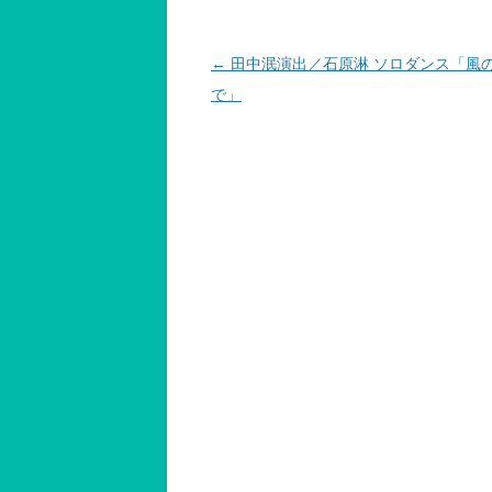
投
←
田中泯演出／石原淋 ソロダンス「風
稿
で」
ナ
ビ
ゲ
ー
シ
ョ
ン