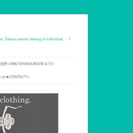
ot belong to individual. I
☆MIN TANAKA MOVIE & TV）
IE ｜TV｜OTHER
せ★CONTACT☆
ス映像 作品一覧
での来村へのお断り
用メールアドレス
UENT INQUIRY】MIN
’S WORK-SHOP,ABOUT
VISIT AND STAY