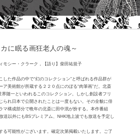
“THEME” FALL 2006｜ART
ABOUT 
QUARTERLY- NEW YORK
WORK
プ
「サーキュレーションと文化」田中
泯さんに聴く
リカに眠る画狂老人の魂～
田中泯｜生きることからダンスは生
まれる
ィモシー・クラーク，【語り】柴田祐規子
MIN TANAKA AND ALANNA
HEISS CONVERSATION
こした作品の中で“幻のコレクション”と呼ばれる作品群が
ーア美術館が所蔵する２２０点にのぼる“肉筆画”だ。北斎
石井達朗｜手紙
に世界随一といわれるこのコレクション。しかし創設者フリ
じられ日本で公開されたことは一度もない。その全貌に俳
田中泯｜『舞踊資源』考 / ON
ラマ構成部分で晩年の北斎に田中泯が扮する。本作番組
“DANCE AS A NATURAL
8K放送以外にもBSプレミアム、NHK地上波でも放送を予定し
RESOURCE” MIN TANAKA
田中泯｜『身体感覚』考
する可能性がございます。確定次第掲載いたします。ご了