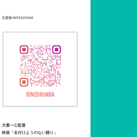
石原淋 INSTAGRAM
犬童一心監督
映画「名付けようのない踊り」