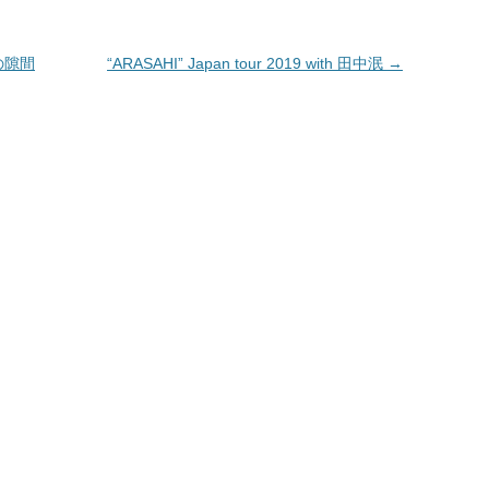
生き物本来の居方を取り戻す。舞踊
家・田中泯に聞く「カラダ」
の隙間
“ARASAHI” Japan tour 2019 with 田中泯
→
国際交流基金 アーティストインタビ
ュー THE JAPAN FOUNDATION
ARTIST INTERVIEW