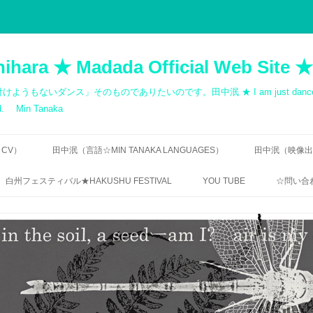
hihara ★ Madada Official Web Site ★
ス」そのものでありたいのです。田中泯 ★ I am just dancer. Dance cann
med. Min Tanaka
 CV）
田中泯（言語☆MIN TANAKA LANGUAGES）
田中泯（映像出演歴
寺田透 ｜「無言の告知」
出演一覧｜MOV
白州フェスティバル★HAKUSHU FESTIVAL
YOU TUBE
☆問い合わ
QUOTATIONS: MIN TANAKA
自主制作 ダン
RIN ISHIHARA / DANCE
無許可
CHOREOGRAPHY
田中泯｜地を這う前衛
ご連絡
田中泯「場踊り」映像資料
フェリックス・ガタリ｜オマージュ
【FREQ
1984 / HOMAGE 1984 BY FÉLIX
“THE UNNAMEABLE DANCE”
TANAKA
GUATTARI
DIRECTOR’S INTERVIEW
BUTOH,