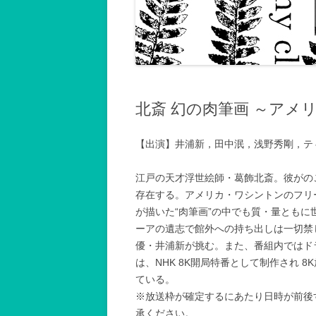
記録2001～2002
記録2003～2004
記録2005～2006
記録2007
北斎 幻の肉筆画 ～アメ
記録2008
【出演】井浦新，田中泯，浅野秀剛，テ
記録2009
江戸の天才浮世絵師・葛飾北斎。彼がの
記録2010年以後
存在する。アメリカ・ワシントンのフリ
が描いた“肉筆画”の中でも質・量とも
ーアの遺志で館外への持ち出しは一切禁
優・井浦新が挑む。また、番組内ではド
は、NHK 8K開局特番として制作され 
ている。
※放送枠が確定するにあたり日時が前後
承ください。