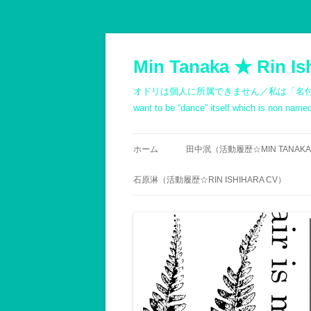
コ
ン
テ
Min Tanaka ★ Rin Is
ン
ツ
へ
オドリは個人に所属できません／私は「名付けようもないダン
ス
キ
want to be “dance” itself which is non na
ッ
プ
ホーム
田中泯（活動履歴☆MIN TANAKA
PROFILE
石原淋（活動履歴☆RIN ISHIHARA CV）
略歴（箇条書き）
履歴
記録1980以前
PROFILE
記録1981～1990
石原志保／文書 -斎藤顕
記録1991～2000