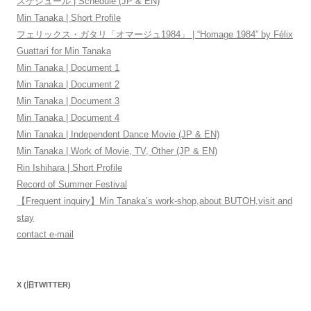
スケジュール | Schedule (JP & EN)
Min Tanaka | Short Profile
フェリックス・ガタリ「オマージュ1984」 | “Homage 1984” by Félix
Guattari for Min Tanaka
Min Tanaka | Document 1
Min Tanaka | Document 2
Min Tanaka | Document 3
Min Tanaka | Document 4
Min Tanaka | Independent Dance Movie (JP & EN)
Min Tanaka | Work of Movie, TV, Other (JP & EN)
Rin Ishihara | Short Profile
Record of Summer Festival
【Frequent inquiry】Min Tanaka’s work-shop,about BUTOH,visit and
stay
contact e-mail
X (旧TWITTER)