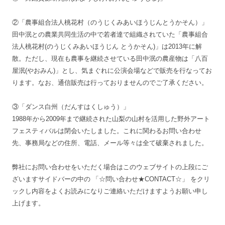
②「農事組合法人桃花村（のうじくみあいほうじんとうかそん）」
田中泯との農業共同生活の中で若者達で組織されていた「農事組合
法人桃花村(のうじくみあいほうじん とうかそん)」は2013年に解
散。ただし、現在も農事を継続させている田中泯の農産物は「八百
屋泯(やおみん)」とし、気まぐれに公演会場などで販売を行なってお
ります。なお、通信販売は行っておりませんのでご了承ください。
③「ダンス白州（だんすはくしゅう）」
1988年から2009年まで継続された山梨の山村を活用した野外アート
フェスティバルは閉会いたしました。これに関わるお問い合わせ
先、事務局などの住所、電話、メール等々は全て破棄されました。
弊社にお問い合わせをいただく場合はこのウェブサイトの上段にご
ざいますサイドバーの中の 「☆問い合わせ★CONTACT☆」 をクリ
ックし内容をよくお読みになりご連絡いただけますようお願い申し
上げます。