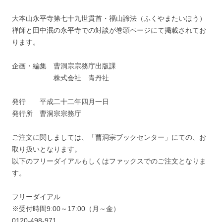
大本山永平寺第七十九世貫首・福山諦法（ふくやまたいほう）
禅師と田中泯の永平寺での対談が巻頭ページにて掲載されてお
ります。
企画・編集 曹洞宗宗務庁出版課
株式会社 青丹社
発行 平成二十二年四月一日
発行所 曹洞宗宗務庁
ご注文に関しましては、「曹洞宗ブックセンター」にての、お
取り扱いとなります。
以下のフリーダイアルもしくはファックスでのご注文となりま
す。
フリーダイアル
※受付時間9:00～17:00（月～金）
0120-498-971