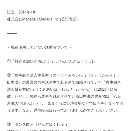
設立 2014年4月
株式会社Madada | Madada Inc.(英語表記)
——–
＜現在使用していない活動名ついて＞
①「舞踊資源研究所(ぶようしげんけんきゅうじょ)」
②「農事組合法人桃花村（のうじくみあいほうじんとうかそん）」
田中泯との農業共同生活の中で若者達で組織されていた「農事組合
法人桃花村(のうじくみあいほうじん とうかそん)」は2013年に解
散。ただし、現在も農事を継続させている田中泯の農産物は「八百
屋泯(やおみん)」とし、気まぐれに公演会場などで販売を行なってお
ります。なお、通信販売は行っておりませんのでご了承ください。
③「ダンス白州（だんすはくしゅう）」