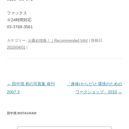
ファックス
※24時間対応
03-3768-3561
カテゴリー:
お薦め情報！｜Recommended Info!
| 投稿日:
2010/04/01
|
投
←
田中泯 初の写真集 発刊
「身体(からだ)と環境のための
稿
2007.3
ワークショップ」2010
→
ナ
ビ
田中泯 INSTAGRAM
ゲ
ー