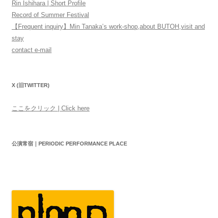
Rin Ishihara | Short Profile
Record of Summer Festival
【Frequent inquiry】Min Tanaka’s work-shop,about BUTOH,visit and
stay
contact e-mail
X (旧TWITTER)
ここをクリック | Click here
公演常宿｜PERIODIC PERFORMANCE PLACE