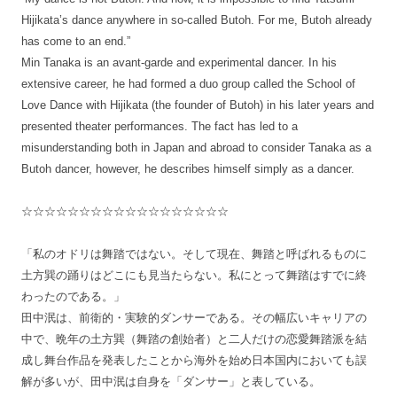
Hijikata’s dance anywhere in so-called Butoh. For me, Butoh already
has come to an end.”
Min Tanaka is an avant-garde and experimental dancer. In his
extensive career, he had formed a duo group called the School of
Love Dance with Hijikata (the founder of Butoh) in his later years and
presented theater performances. The fact has led to a
misunderstanding both in Japan and abroad to consider Tanaka as a
Butoh dancer, however, he describes himself simply as a dancer.
☆☆☆☆☆☆☆☆☆☆☆☆☆☆☆☆☆☆
「私のオドリは舞踏ではない。そして現在、舞踏と呼ばれるものに
土方巽の踊りはどこにも見当たらない。私にとって舞踏はすでに終
わったのである。」
田中泯は、前衛的・実験的ダンサーである。その幅広いキャリアの
中で、晩年の土方巽（舞踏の創始者）と二人だけの恋愛舞踏派を結
成し舞台作品を発表したことから海外を始め日本国内においても誤
解が多いが、田中泯は自身を「ダンサー」と表している。