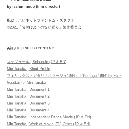
by Isshin Inudo (film directer)
配給：ハピネットファントム・スタジオ
©2021「名付けようのない踊り」製作委員会
英語項目｜ENGLISH CONTENTS
スケジュール | Schedule (JP & EN)
Min Tanaka | Short Profile
フェリックス・ガタリ「オマージュ1984」 | “Homage 1984” by Félix
Guattari for Min Tanaka
Min Tanaka | Document 1
Min Tanaka | Document 2
Min Tanaka | Document 3
Min Tanaka | Document 4
Min Tanaka | Independent Dance Movie (JP & EN)
Min Tanaka | Work of Movie, TV, Other (JP & EN)