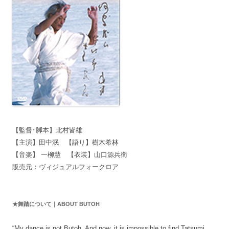
【監督･脚本】北村皆雄
【主演】田中泯 【語り】樹木希林
【音楽】 一柳慧 【衣装】山口源兵衛
販売元：ヴィジュアルフォークロア
★舞踏について｜ABOUT BUTOH
“My dance is not Butoh. And now, it is impossible to find Tatsumi