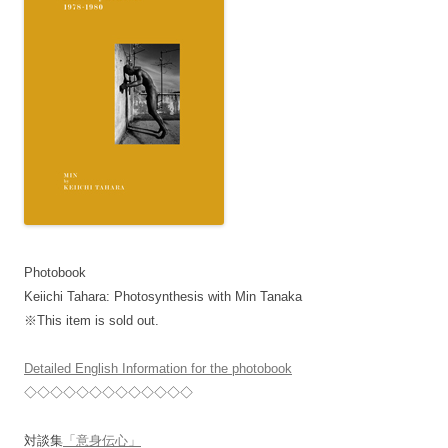
Photobook
Keiichi Tahara: Photosynthesis with Min Tanaka
※This item is sold out.
Detailed English Information for the photobook
◇◇◇◇◇◇◇◇◇◇◇◇◇
対談集
「意身伝心」