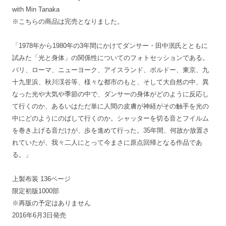
with Min Tanaka
※こちらの商品は完売となりました。
「1978年から1980年の3年間にかけてダンサー・田中泯氏とともに
試みた「光と身体」の関係性についてのフォトセッションである。
パリ、ローマ、ニューヨーク、アイスランド、ボルドー、東京、九
十九里浜、秋川渓谷等、様々な都市のもと、そして大自然の中、異
なった光や大気や季節の中で、ダンサーの身体がどのように反応し
て行くのか、あるいはただ単に人間の皮膚が神経がその触手を光の
中にどのようにのばして行くのか。シャッターを切る音とフイルム
を巻き上げる音だけが、歩を進めて行った。35年間、何故か放置さ
れていたが、我々二人にとって今まさに原点回帰となる作品であ
る。」
上製布装 136ページ
限定初版1000部
※再版の予定はありません
2016年6月3日発売