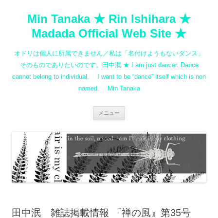
コ
ン
Min Tanaka ★ Rin Ishihara ★
テ
ン
ツ
Madada Official Web Site ★
へ
ス
キ
オドリは個人に所属できません／私は「名付けようもないダンス」
ッ
プ
そのものでありたいのです。田中泯 ★ I am just dancer. Dance
cannot belong to individual. I want to be “dance” itself which is non
named. Min Tanaka
メニュー
田中泯 雑誌掲載情報 『禅の風』第35号