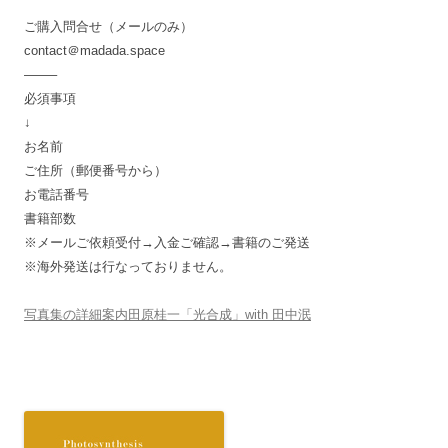
ご購入問合せ（メールのみ）
contact＠madada.space
——–
必須事項
↓
お名前
ご住所（郵便番号から）
お電話番号
書籍部数
※メールご依頼受付→入金ご確認→書籍のご発送
※海外発送は行なっておりません。
写真集の詳細案内田原桂一「光合成」with 田中泯