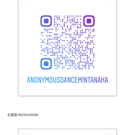
シ
ョ
ン
石原淋 INSTAGRAM