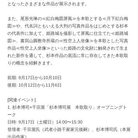
となったさまざまな作品が展示されます。
また、尾形光琳の≪紅白梅図屏風≫を本歌とする≪月下紅白梅
図≫や、代名詞ともいえる大判の写真作品をはじめとする杉本
の代表作に加えて、姫路城を撮影して屏風に仕立てた≪姫路城
図≫、書寫山圓教寺所蔵の≪性空上人坐像≫を本歌とした写真
作品≪性空上人坐像≫といった姫路の文化財に触発されて生ま
れた新作を通して、杉本作品の底流に常に存在してきた本歌取
りの概念を紐解きます。
前期: 9月17日から10月10日
後期: 10月12日から11月6日
[関連イベント]
1. 杉本博司×千宗屋「杉本博司展 本歌取り」オープニングト
ーク
日時: 9月17日（土曜日）14:00〜15:30
登壇者: 千宗屋氏（武者小路千家家元後嗣）、杉本博司氏（本展
出品作家）