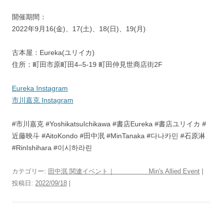
開催期間：
2022年9月16(金)、17(土)、18(日)、19(月)
古本屋：Eureka(ユリイカ)
住所：町田市原町田4–5-19 町田仲見世商店街2F
Eureka Instagram
市川嘉克 Instagram
#市川嘉克 #YoshikatsuIchikawa #書店Eureka #書店ユリイカ #
近藤映斗 #AitoKondo #田中泯 #MinTanaka #다나카민 #石原淋
#RinIshihara #이시하라린
カテゴリー:
田中泯 関連イベント｜ Min's Allied Event
|
投稿日:
2022/09/18
|