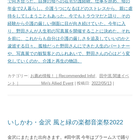
で向き合った、自身の母への在宅介護経験。仕事を辞め、母の
年金で2人暮らし。介護うつになるほどのストレスから、親に虐
待をしてしまうこともあった。今でもトラウマだと語り、その
経験から介護の厳しい側面に目が向き続けていた。今年に入
り、野田さんが人生初の写真展を開催することに決めた。それ
を前に、これからも自分は介護の厳しさを追及していいのかと
逡巡する日々。孤独だった野田さんにできた人生のパートナー
や、写真展での観覧客とのふれあいで、野田さんの心はどう変
化していくのか。介護と再生の物語。
カテゴリー:
お薦め情報！｜Recommended Info!
、
田中泯 関連イベ
ント｜ Min's Allied Event
| 投稿日:
2022/05/13
|
いしかわ・金沢 風と緑の楽都音楽祭2022
金沢にまたまた出向きます。#田中泯 今年はブラームスで踊り