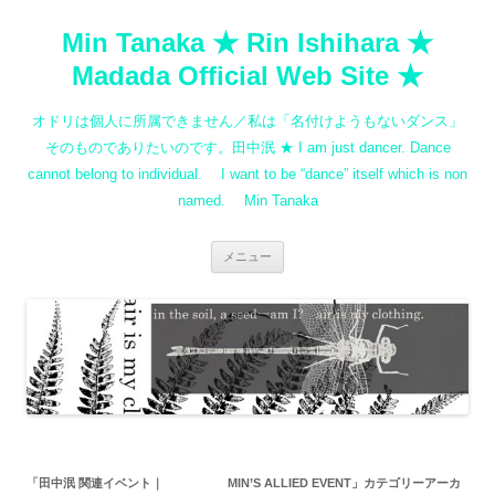
コ
ン
Min Tanaka ★ Rin Ishihara ★
テ
ン
ツ
Madada Official Web Site ★
へ
ス
キ
オドリは個人に所属できません／私は「名付けようもないダンス」
ッ
プ
そのものでありたいのです。田中泯 ★ I am just dancer. Dance
cannot belong to individual. I want to be “dance” itself which is non
named. Min Tanaka
メニュー
「
田中泯 関連イベント｜ MIN’S ALLIED EVENT
」カテゴリーアーカ