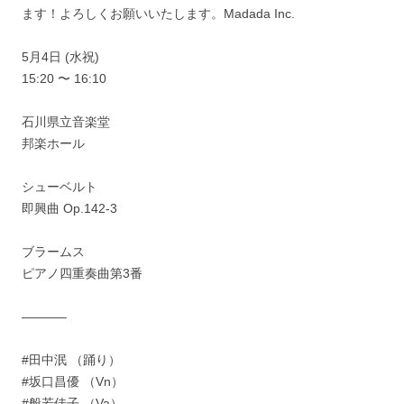
ます！よろしくお願いいたします。Madada Inc.
5月4日 (水祝)
15:20 〜 16:10
石川県立音楽堂
邦楽ホール
シューベルト
即興曲 Op.142-3
ブラームス
ピアノ四重奏曲第3番
———–
#田中泯 （踊り）
#坂口昌優 （Vn）
#般若佳子 （Va）