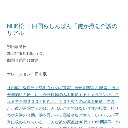
NHK松山 四国らしんばん「俺が撮る介護の
リアル」
初回放送日
2022年5月13日（金）
四国４県向け放送
ナレーション：田中泯
【内容】愛媛県上島町在住の写真家、野田明宏さん66歳。彼は
全国的にも珍しい、介護現場のみを撮影するカメラマンだ。こ
れまで全国２００カ所以上、１０万枚もの写真を撮影してき
た。彼が追求するのは、きれいごとではない介護の現実。排せ
つや入浴の介助、涙を浮かべる高齢者など生々しいリアルが写
真に収められている。そんな彼の原点は40代で10年間男手一つ