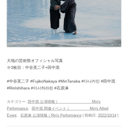
大地の芸術祭オフィシャル写真
※3枚目：中谷芙二子+田中泯
#中谷芙二子 #FujikoNakaya #MinTanaka #다나카민 #田中泯
#RinIshihara #이시하라린 #石原淋
カテゴリー:
田中泯 公演情報｜ Min's
Performance
、
田中泯 関連イベント｜ Min's Allied
Event
、
石原淋 公演情報｜Rin's Performance
| 投稿日:
2022/10/14
|