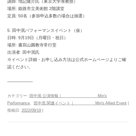
講師: 増記隆介氏（東京大学准教授）
場所: 姫路市立美術館 2階講堂
定員: 50名（参加申込多数の場合は抽選）
5. 田中泯パフォーマンスイベント（仮）
日時: 9月19日（月曜日・祝日）
場所: 書寫山圓教寺常行堂
出演者: 田中泯氏
※イベント詳細・お申し込み方法は公式ホームページよりご確
認ください。
——————
カテゴリー:
田中泯 公演情報｜ Min's
Performance
、
田中泯 関連イベント｜ Min's Allied Event
|
投稿日:
2022/09/19
|