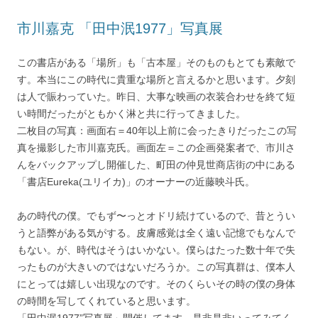
市川嘉克 「田中泯1977」写真展
この書店がある「場所」も「古本屋」そのものもとても素敵で
す。本当にこの時代に貴重な場所と言えるかと思います。夕刻
は人で賑わっていた。昨日、大事な映画の衣装合わせを終て短
い時間だったがともかく淋と共に行ってきました。
二枚目の写真：画面右＝40年以上前に会ったきりだったこの写
真を撮影した市川嘉克氏。画面左＝この企画発案者で、市川さ
んをバックアップし開催した、町田の仲見世商店街の中にある
「書店Eureka(ユリイカ)」のオーナーの近藤映斗氏。
あの時代の僕。でもず〜っとオドリ続けているので、昔とうい
うと語弊がある気がする。皮膚感覚は全く遠い記憶でもなんで
もない。が、時代はそうはいかない。僕らはたった数十年で失
ったものが大きいのではないだろうか。この写真群は、僕本人
にとっては嬉しい出現なのです。そのくらいその時の僕の身体
の時間を写してくれていると思います。
「田中泯1977”写真展」開催してます。是非是非いってみてく