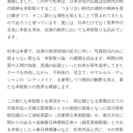
展開しました。この中で杉本は、日本文化の伝統は旧世代の時
代精神を本歌取りすること、つまり古い時代の感性や精神を受
け継ぎつつ、そこに新たな感性を加えることで育まれてきたも
のであろうと述べています。更には、日本だけでなく世界中の
文化に本歌を求め、自身の創作においても本歌取りを試みてい
ます。
杉本は本展で、自身の表現領域の拡大に伴い、写真技法のみに
留まらない更なる「本歌取り論」の展開を試みます。時間の性
質や人間の知覚、意識の起源といった杉本が長年追求してきた
テーマを内包しながら、千利休の「見立て」やマルセル・デュ
シャンの「レディメイド」を参照しつつ独自の解釈を加え、新
たな本歌取りの世界を構築します。
この新たな本歌取りを表現すべく、初公開となる屏風仕立ての
写真作品≪天橋立図屏風≫とその発想の源泉となった頴川美術
館旧蔵の≪三保松原図≫（兵庫県立美術館蔵）や、春日大社に
関わりのある≪金銅春日神鹿御正体≫（細見美術館蔵）とそれ
を本歌とした≪春日神鹿像≫など、杉本作品と共に、その本歌