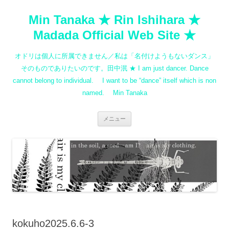
コ
ン
Min Tanaka ★ Rin Ishihara ★
テ
ン
ツ
Madada Official Web Site ★
へ
ス
キ
オドリは個人に所属できません／私は「名付けようもないダンス」
ッ
プ
そのものでありたいのです。田中泯 ★ I am just dancer. Dance
cannot belong to individual. I want to be “dance” itself which is non
named. Min Tanaka
メニュー
kokuho2025.6.6-3