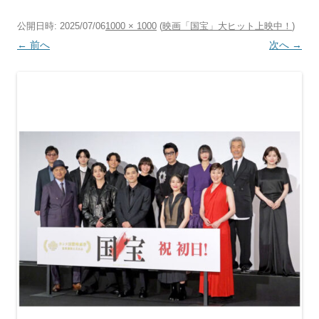
公開日時:
2025/07/06
1000 × 1000
(
映画「国宝」大ヒット上映中！
)
← 前へ
次へ →