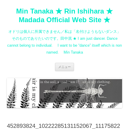
コ
ン
Min Tanaka ★ Rin Ishihara ★
テ
ン
ツ
Madada Official Web Site ★
へ
ス
キ
オドリは個人に所属できません／私は「名付けようもないダンス」
ッ
プ
そのものでありたいのです。田中泯 ★ I am just dancer. Dance
cannot belong to individual. I want to be “dance” itself which is non
named. Min Tanaka
メニュー
452893824_10222285131152067_11175822