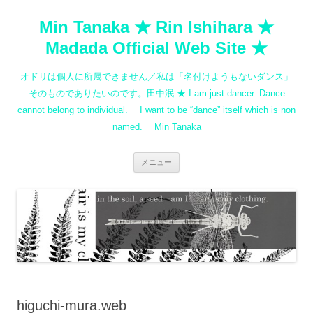
コ
ン
Min Tanaka ★ Rin Ishihara ★
テ
ン
ツ
Madada Official Web Site ★
へ
ス
キ
オドリは個人に所属できません／私は「名付けようもないダンス」
ッ
プ
そのものでありたいのです。田中泯 ★ I am just dancer. Dance
cannot belong to individual. I want to be “dance” itself which is non
named. Min Tanaka
メニュー
higuchi-mura.web