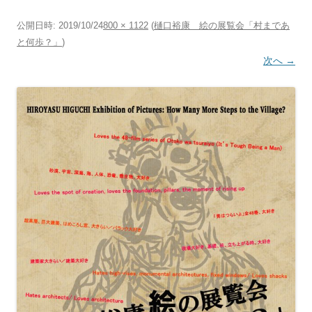
公開日時:
2019/10/24
800 × 1122
(
樋口裕康 絵の展覧会「村まであ
と何歩？」
)
次へ →