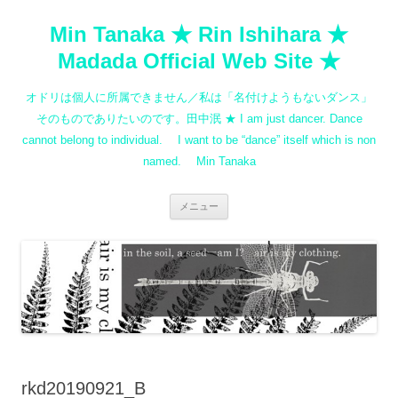
コ
ン
Min Tanaka ★ Rin Ishihara ★
テ
ン
ツ
Madada Official Web Site ★
へ
ス
キ
オドリは個人に所属できません／私は「名付けようもないダンス」
ッ
プ
そのものでありたいのです。田中泯 ★ I am just dancer. Dance
cannot belong to individual. I want to be “dance” itself which is non
named. Min Tanaka
メニュー
rkd20190921_B