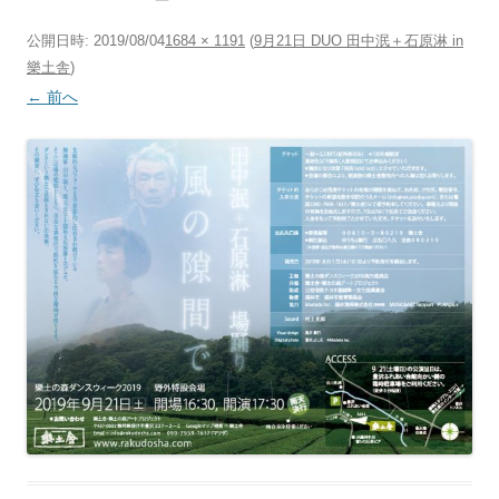
公開日時:
2019/08/04
1684 × 1191
(
9月21日 DUO 田中泯＋石原淋 in
樂土舎
)
← 前へ