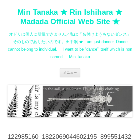
コ
ン
Min Tanaka ★ Rin Ishihara ★
テ
ン
ツ
Madada Official Web Site ★
へ
ス
キ
オドリは個人に所属できません／私は「名付けようもないダンス」
ッ
プ
そのものでありたいのです。田中泯 ★ I am just dancer. Dance
cannot belong to individual. I want to be “dance” itself which is non
named. Min Tanaka
メニュー
122985160_1822069044602195_899551432