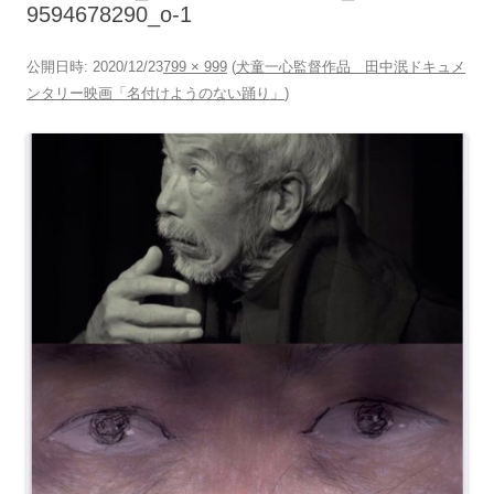
9594678290_o-1
公開日時:
2020/12/23
799 × 999
(
犬童一心監督作品 田中泯ドキュメ
ンタリー映画「名付けようのない踊り」
)