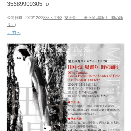
35689909305_o
公開日時:
2020/12/23
885 × 1753
(
樂土舎 田中泯 場踊り「時の踊
り」
)
← 前へ