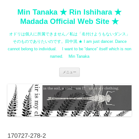
コ
ン
Min Tanaka ★ Rin Ishihara ★
テ
ン
ツ
Madada Official Web Site ★
へ
ス
キ
オドリは個人に所属できません／私は「名付けようもないダンス」
ッ
プ
そのものでありたいのです。田中泯 ★ I am just dancer. Dance
cannot belong to individual. I want to be “dance” itself which is non
named. Min Tanaka
メニュー
170727-278-2