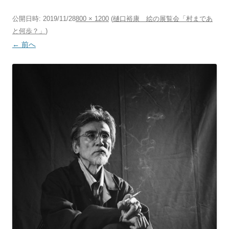
公開日時:
2019/11/28
800 × 1200
(
樋口裕康 絵の展覧会「村まであ
と何歩？」
)
← 前へ