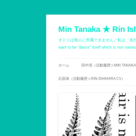
コ
ン
テ
Min Tanaka ★ Rin Is
ン
ツ
へ
オドリは個人に所属できません／私は「名付けようもないダン
ス
キ
want to be “dance” itself which is non na
ッ
プ
ホーム
田中泯（活動履歴☆MIN TANAKA
PROFILE
石原淋（活動履歴☆RIN ISHIHARA CV）
略歴（箇条書き）
履歴
記録1980以前
PROFILE
記録1981～1990
石原志保／文書 -斎藤顕
記録1991～2000