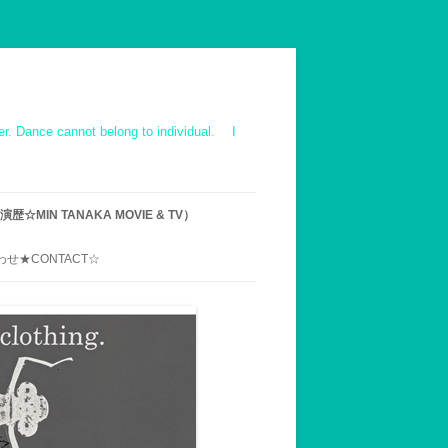
ot belong to individual. I
☆MIN TANAKA MOVIE & TV）
IE ｜TV｜OTHER
せ★CONTACT☆
ス映像 作品一覧
での来村へのお断り
用メールアドレス
UENT INQUIRY】MIN
’S WORK-SHOP,ABOUT
VISIT AND STAY