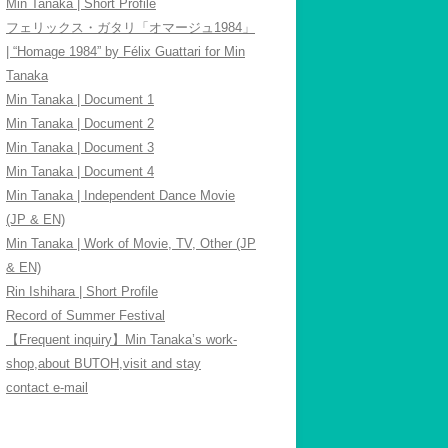
Min Tanaka | Short Profile
フェリックス・ガタリ「オマージュ1984」
| “Homage 1984” by Félix Guattari for Min
Tanaka
Min Tanaka | Document 1
Min Tanaka | Document 2
Min Tanaka | Document 3
Min Tanaka | Document 4
Min Tanaka | Independent Dance Movie
(JP & EN)
Min Tanaka | Work of Movie, TV, Other (JP
& EN)
Rin Ishihara | Short Profile
Record of Summer Festival
【Frequent inquiry】Min Tanaka’s work-
shop,about BUTOH,visit and stay
contact e-mail