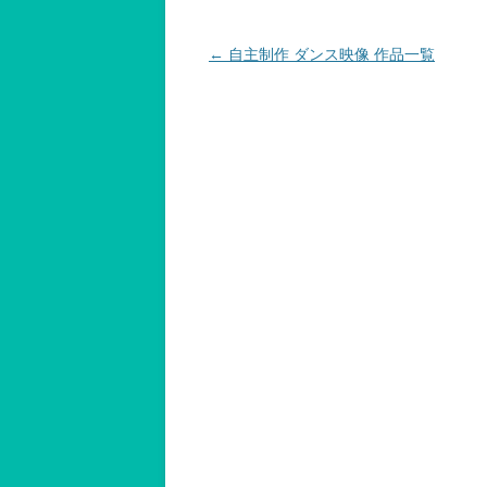
投
←
自主制作 ダンス映像 作品一覧
稿
ナ
ビ
ゲ
ー
シ
ョ
ン