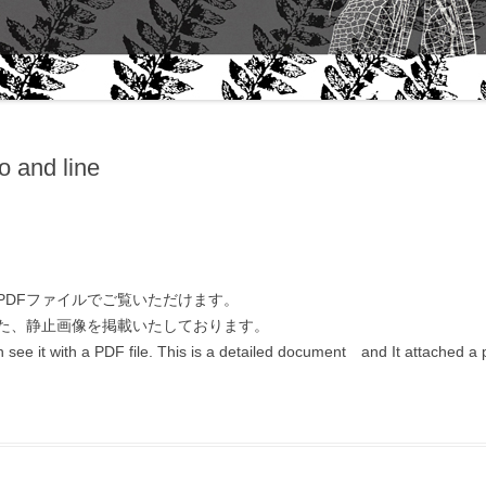
“THEME” FALL 2006｜ART
ABOUT 
QUARTERLY- NEW YORK
WORK
プ
「サーキュレーションと文化」田中
泯さんに聴く
 and line
田中泯｜生きることからダンスは生
まれる
MIN TANAKA AND ALANNA
HEISS CONVERSATION
PDFファイルでご覧いただけます。
石井達朗｜手紙
た、静止画像を掲載いたしております。
an see it with a PDF file. This is a detailed document and It attached a
田中泯｜『舞踊資源』考 / ON
“DANCE AS A NATURAL
RESOURCE” MIN TANAKA
田中泯｜『身体感覚』考