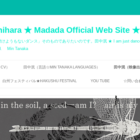
hihara ★ Madada Official Web Site ★
ス」そのものでありたいのです。田中泯 ★ I am just dancer. Dance cann
med. Min Tanaka
 CV）
田中泯（言語☆MIN TANAKA LANGUAGES）
田中泯（映像出演歴
寺田透 ｜「無言の告知」
出演一覧｜MOV
白州フェスティバル★HAKUSHU FESTIVAL
YOU TUBE
☆問い合わ
QUOTATIONS: MIN TANAKA
自主制作 ダン
RIN ISHIHARA / DANCE
無許可
CHOREOGRAPHY
田中泯｜地を這う前衛
ご連絡
田中泯「場踊り」映像資料
フェリックス・ガタリ｜オマージュ
【FREQ
1984 / HOMAGE 1984 BY FÉLIX
“THE UNNAMEABLE DANCE”
TANAKA
GUATTARI
DIRECTOR’S INTERVIEW
BUTOH,